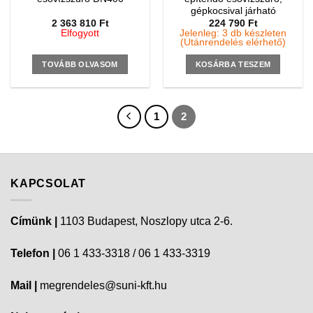
gépkocsival járható
2 363 810
Ft
224 790
Ft
Elfogyott
Jelenleg: 3 db készleten
(Utánrendelés elérhető)
TOVÁBB OLVASOM
KOSÁRBA TESZEM
1
2
KAPCSOLAT
Címünk |
1103 Budapest, Noszlopy utca 2-6.
Telefon |
06 1 433-3318 / 06 1 433-3319
Mail |
megrendeles@suni-kft.hu