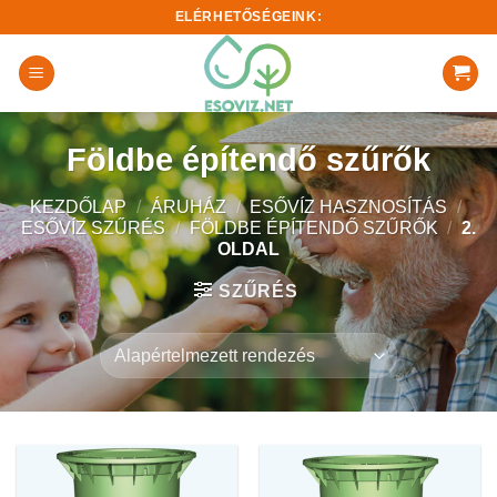
Skip
ELÉRHETŐSÉGEINK:
to
content
Földbe építendő szűrők
KEZDŐLAP
/
ÁRUHÁZ
/
ESŐVÍZ HASZNOSÍTÁS
/
ESŐVÍZ SZŰRÉS
/
FÖLDBE ÉPÍTENDŐ SZŰRŐK
/
2.
OLDAL
SZŰRÉS