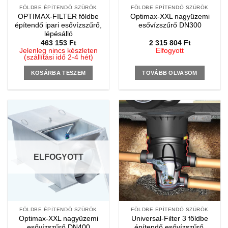
FÖLDBE ÉPÍTENDŐ SZŰRŐK
FÖLDBE ÉPÍTENDŐ SZŰRŐK
OPTIMAX-FILTER földbe
Optimax-XXL nagyüzemi
építendő ipari esővízszűrő,
esővízszűrő DN300
lépésálló
463 153
Ft
2 315 804
Ft
Jelenleg nincs készleten
Elfogyott
(szállítási idő 2-4 hét)
KOSÁRBA TESZEM
TOVÁBB OLVASOM
ELFOGYOTT
FÖLDBE ÉPÍTENDŐ SZŰRŐK
FÖLDBE ÉPÍTENDŐ SZŰRŐK
Optimax-XXL nagyüzemi
Universal-Filter 3 földbe
esővízszűrő DN400
építendő esővízszűrő,