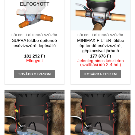
ELFOGYOTT
FÖLDBE ÉPÍTENDŐ SZŰRŐK
FÖLDBE ÉPÍTENDŐ SZŰRŐK
SUPRA földbe építendő
MINIMAX-FILTER földbe
esővízszűrő, lépésálló
építendő esővízszűrő,
gépkocsival járható
181 292
Ft
177 676
Ft
Elfogyott
Jelenleg nincs készleten
(szállítási idő 2-4 hét)
TOVÁBB OLVASOM
KOSÁRBA TESZEM