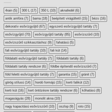
4rain
(5)
300 L
(17)
350 L
(10)
aknafedél
(6)
antik amfóra
(7)
barna
(18)
beépített virágültető
(15)
bézs
(16)
dekoratív esővízgyűjtő
(67)
egyszerű esővízgyűjtő tartály
(7)
esővízgyűjtő
(70)
esővízgyűjtő tartály
(85)
esővízszűrő
(10)
esővízszűrő szikkasztáshoz
(9)
fahatású
(5)
fali esővízgyűjtő tartály
(10)
fali kút
(14)
földalatti esővízgyűjtő tartály
(7)
földalatti tartály
(6)
földalatti tartály rendszer
(6)
földbe építendő esővízszűrő
(7)
föld feletti esővízgyűjtő tartály
(7)
garantia
(15)
gránit
(7)
görög stílusú
(14)
hordó formájú
(15)
kerti falikút
(12)
kerti kút
(16)
kert öntözésre tartály rendszer
(6)
kőhatású
(8)
magaságyás
(28)
monolit akna
(10)
nagy kapacitású esővízszűrő
(10)
oszlop
(9)
roto
(15)