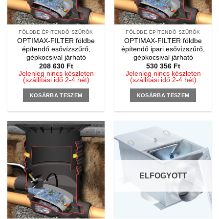
FÖLDBE ÉPÍTENDŐ SZŰRŐK
FÖLDBE ÉPÍTENDŐ SZŰRŐK
OPTIMAX-FILTER földbe
OPTIMAX-FILTER földbe
építendő esővízszűrő,
építendő ipari esővízszűrő,
gépkocsival járható
gépkocsival járható
208 630
Ft
530 356
Ft
Jelenleg nincs készleten
Jelenleg nincs készleten
(szállítási idő 2-4 hét)
(szállítási idő 2-4 hét)
KOSÁRBA TESZEM
KOSÁRBA TESZEM
ELFOGYOTT