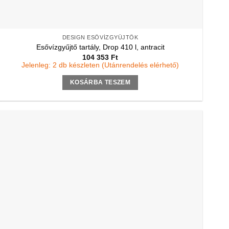
DESIGN ESŐVÍZGYŰJTŐK
Esővízgyűjtő tartály, Drop 410 l, antracit
104 353
Ft
Jelenleg: 2 db készleten (Utánrendelés elérhető)
KOSÁRBA TESZEM