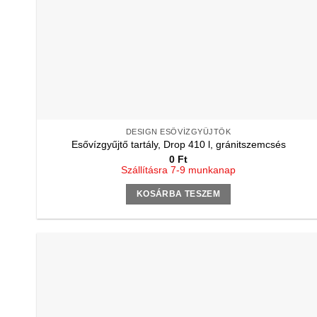
DESIGN ESŐVÍZGYŰJTŐK
Esővízgyűjtő tartály, Drop 410 l, gránitszemcsés
0
Ft
Szállításra 7-9 munkanap
KOSÁRBA TESZEM