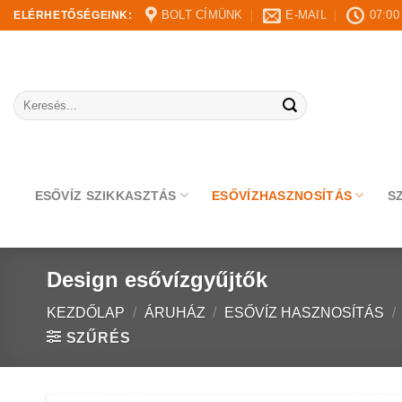
Skip
BOLT CÍMÜNK
E-MAIL
07:00
ELÉRHETŐSÉGEINK:
to
content
Keresés
a
következőre:
ESŐVÍZ SZIKKASZTÁS
ESŐVÍZHASZNOSÍTÁS
S
Design esővízgyűjtők
KEZDŐLAP
/
ÁRUHÁZ
/
ESŐVÍZ HASZNOSÍTÁS
/
SZŰRÉS