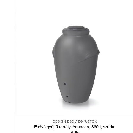
DESIGN ESŐVÍZGYŰJTŐK
Esővízgyűjtő tartály, Aquacan, 360 l, szürke
0
Ft