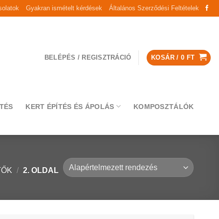
olatok
Gyakran ismételt kérdések
Általános Szerződési Feltételek
BELÉPÉS / REGISZTRÁCIÓ
KOSÁR /
0
FT
TÉS
KERT ÉPÍTÉS ÉS ÁPOLÁS
KOMPOSZTÁLÓK
TŐK
/
2. OLDAL