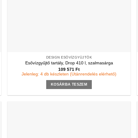
DESIGN ESŐVÍZGYŰJTŐK
Esővízgyűjtő tartály, Drop 410 l, szalmasárga
109 571
Ft
Jelenleg: 4 db készleten (Utánrendelés elérhető)
KOSÁRBA TESZEM