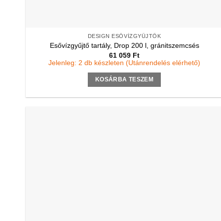
DESIGN ESŐVÍZGYŰJTŐK
Esővízgyűjtő tartály, Drop 200 l, gránitszemcsés
61 059
Ft
Jelenleg: 2 db készleten (Utánrendelés elérhető)
KOSÁRBA TESZEM