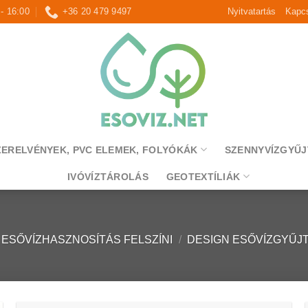
 - 16:00
+36 20 479 9497
Nyitvatartás
Kapcs
ZERELVÉNYEK, PVC ELEMEK, FOLYÓKÁK
SZENNYVÍZGYŰJ
IVÓVÍZTÁROLÁS
GEOTEXTÍLIÁK
ESŐVÍZHASZNOSÍTÁS FELSZÍNI
/
DESIGN ESŐVÍZGYŰJ