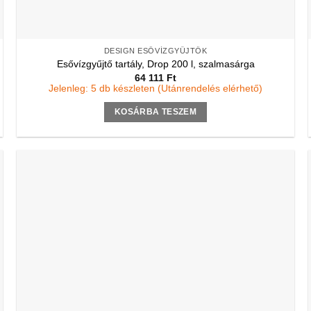
DESIGN ESŐVÍZGYŰJTŐK
Esővízgyűjtő tartály, Drop 200 l, szalmasárga
64 111
Ft
Jelenleg: 5 db készleten (Utánrendelés elérhető)
KOSÁRBA TESZEM