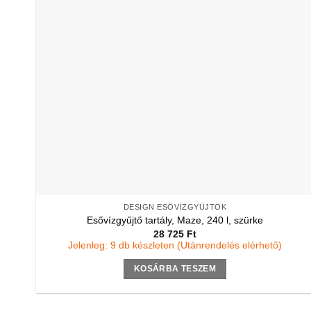
DESIGN ESŐVÍZGYŰJTŐK
Esővízgyűjtő tartály, Maze, 240 l, szürke
28 725
Ft
Jelenleg: 9 db készleten (Utánrendelés elérhető)
KOSÁRBA TESZEM