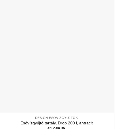
DESIGN ESŐVÍZGYŰJTŐK
Esővízgyűjtő tartály, Drop 200 l, antracit
61 059
Ft