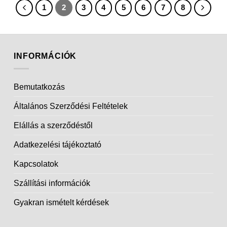
1
2
3
4
5
6
7
8
INFORMÁCIÓK
Bemutatkozás
Általános Szerződési Feltételek
Elállás a szerződéstől
Adatkezelési tájékoztató
Kapcsolatok
Szállítási információk
Gyakran ismételt kérdések