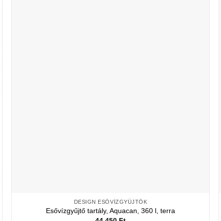
DESIGN ESŐVÍZGYŰJTŐK
Esővízgyűjtő tartály, Aquacan, 360 l, terra
44 450
Ft