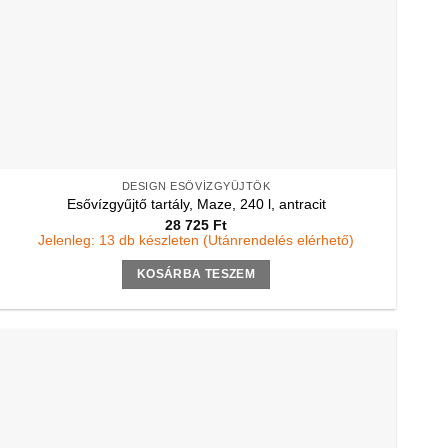
DESIGN ESŐVÍZGYŰJTŐK
Esővízgyűjtő tartály, Maze, 240 l, antracit
28 725
Ft
Jelenleg: 13 db készleten (Utánrendelés elérhető)
KOSÁRBA TESZEM