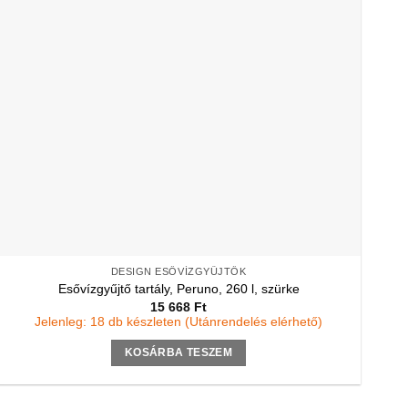
DESIGN ESŐVÍZGYŰJTŐK
Esővízgyűjtő tartály, Peruno, 260 l, szürke
15 668
Ft
Jelenleg: 18 db készleten (Utánrendelés elérhető)
KOSÁRBA TESZEM