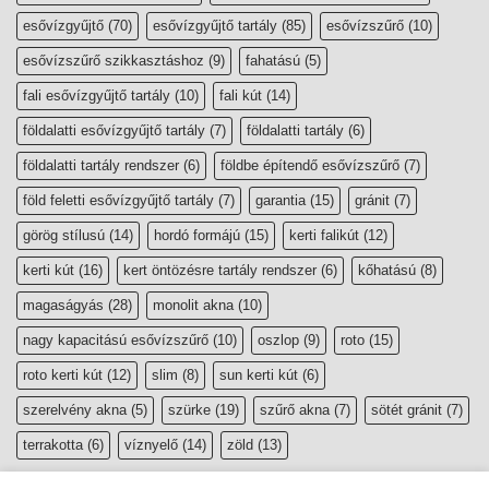
esővízgyűjtő
(70)
esővízgyűjtő tartály
(85)
esővízszűrő
(10)
esővízszűrő szikkasztáshoz
(9)
fahatású
(5)
fali esővízgyűjtő tartály
(10)
fali kút
(14)
földalatti esővízgyűjtő tartály
(7)
földalatti tartály
(6)
földalatti tartály rendszer
(6)
földbe építendő esővízszűrő
(7)
föld feletti esővízgyűjtő tartály
(7)
garantia
(15)
gránit
(7)
görög stílusú
(14)
hordó formájú
(15)
kerti falikút
(12)
kerti kút
(16)
kert öntözésre tartály rendszer
(6)
kőhatású
(8)
magaságyás
(28)
monolit akna
(10)
nagy kapacitású esővízszűrő
(10)
oszlop
(9)
roto
(15)
roto kerti kút
(12)
slim
(8)
sun kerti kút
(6)
szerelvény akna
(5)
szürke
(19)
szűrő akna
(7)
sötét gránit
(7)
terrakotta
(6)
víznyelő
(14)
zöld
(13)