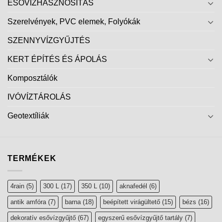
ESŐVÍZHASZNOSÍTÁS
Szerelvények, PVC elemek, Folyókák
SZENNYVÍZGYŰJTÉS
KERT ÉPÍTÉS ÉS ÁPOLÁS
Komposztálók
IVÓVÍZTÁROLÁS
Geotextíliák
TERMÉKEK
4rain
(5)
300 L
(17)
350 L
(10)
aknafedél
(6)
antik amfóra
(7)
barna
(18)
beépített virágültető
(15)
bézs
(16)
dekoratív esővízgyűjtő
(67)
egyszerű esővízgyűjtő tartály
(7)