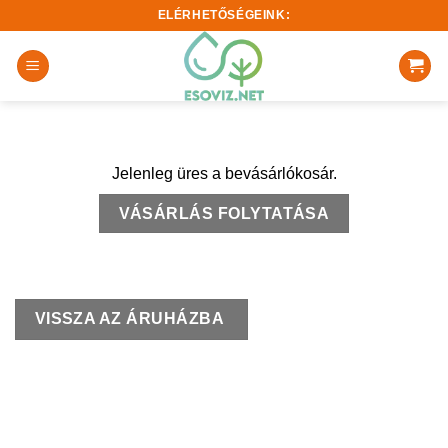
Skip
ELÉRHETŐSÉGEINK:
to
content
Jelenleg üres a bevásárlókosár.
VÁSÁRLÁS FOLYTATÁSA
VISSZA AZ ÁRUHÁZBA