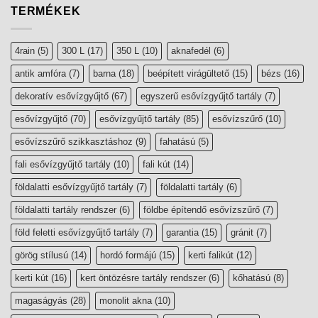
TERMÉKEK
4rain
(5)
300 L
(17)
350 L
(10)
aknafedél
(6)
antik amfóra
(7)
barna
(18)
beépített virágültető
(15)
bézs
(16)
dekoratív esővízgyűjtő
(67)
egyszerű esővízgyűjtő tartály
(7)
esővízgyűjtő
(70)
esővízgyűjtő tartály
(85)
esővízszűrő
(10)
esővízszűrő szikkasztáshoz
(9)
fahatású
(5)
fali esővízgyűjtő tartály
(10)
fali kút
(14)
földalatti esővízgyűjtő tartály
(7)
földalatti tartály
(6)
földalatti tartály rendszer
(6)
földbe építendő esővízszűrő
(7)
föld feletti esővízgyűjtő tartály
(7)
garantia
(15)
gránit
(7)
görög stílusú
(14)
hordó formájú
(15)
kerti falikút
(12)
kerti kút
(16)
kert öntözésre tartály rendszer
(6)
kőhatású
(8)
magaságyás
(28)
monolit akna
(10)