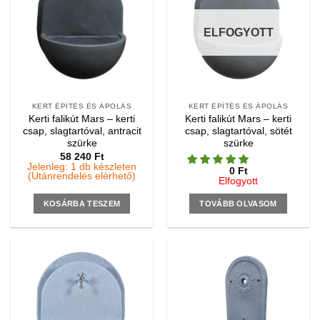
ELFOGYOTT
KERT ÉPÍTÉS ÉS ÁPOLÁS
KERT ÉPÍTÉS ÉS ÁPOLÁS
Kerti falikút Mars – kerti
Kerti falikút Mars – kerti
csap, slagtartóval, antracit
csap, slagtartóval, sötét
szürke
szürke
58 240
Ft
Jelenleg: 1 db készleten
0
Ft
(Utánrendelés elérhető)
Elfogyott
KOSÁRBA TESZEM
TOVÁBB OLVASOM