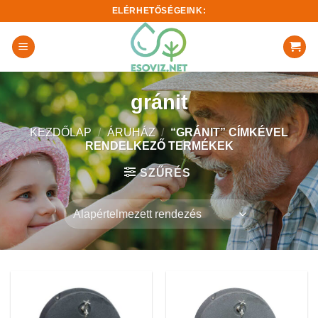
Skip
ELÉRHETŐSÉGEINK:
to
content
gránit
KEZDŐLAP
/
ÁRUHÁZ
/
“GRÁNIT” CÍMKÉVEL
RENDELKEZŐ TERMÉKEK
SZŰRÉS