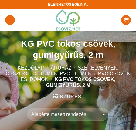
Skip
ELÉRHETŐSÉGEINK:
to
content
KG PVC tokos csövek,
gumigyűrűs, 2 m
KEZDŐLAP
/
ÁRUHÁZ
/
SZERELVÉNYEK,
ÖSSZEKÖTŐ ELEMEK, PVC ELEMEK
/
PVC CSÖVEK
ÉS IDOMOK
/
KG PVC TOKOS CSÖVEK,
GUMIGYŰRŰS, 2 M
SZŰRÉS