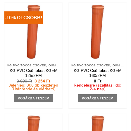
-10% OLCSÓBB!
KG PVC TOKOS CSÖVEK, GUMIGYŰRŰS, 2 M
KG PVC TOKOS CSÖVEK, GUMIGYŰRŰS, 2 M
KG PVC Cső tokos KGEM
KG PVC Cső tokos KGEM
125/2FM
160/2FM
Original
Current
3 600
Ft
3 254
Ft
0
Ft
price
price
Jelenleg: 306 db készleten
Rendelésre (szállítási idő:
was:
is:
(Utánrendelés elérhető)
2-4 nap)
3
3
600 Ft.
254 Ft.
KOSÁRBA TESZEM
KOSÁRBA TESZEM