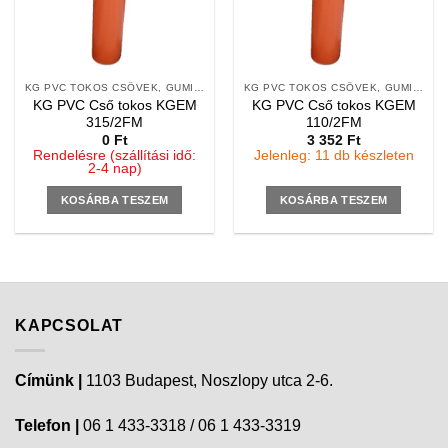
KG PVC TOKOS CSÖVEK, GUMIGYŰRŰS, 2 M
KG PVC TOKOS CSÖVEK, GUMIGYŰRŰS, 2 M
KG PVC Cső tokos KGEM
KG PVC Cső tokos KGEM
315/2FM
110/2FM
0
Ft
3 352
Ft
Rendelésre (szállítási idő:
Jelenleg: 11 db készleten
2-4 nap)
KOSÁRBA TESZEM
KOSÁRBA TESZEM
KAPCSOLAT
Címünk |
1103 Budapest, Noszlopy utca 2-6.
Telefon |
06 1 433-3318 / 06 1 433-3319