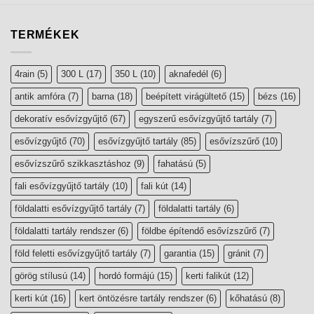
TERMÉKEK
4rain
(5)
300 L
(17)
350 L
(10)
aknafedél
(6)
antik amfóra
(7)
barna
(18)
beépített virágültető
(15)
bézs
(16)
dekoratív esővízgyűjtő
(67)
egyszerű esővízgyűjtő tartály
(7)
esővízgyűjtő
(70)
esővízgyűjtő tartály
(85)
esővízszűrő
(10)
esővízszűrő szikkasztáshoz
(9)
fahatású
(5)
fali esővízgyűjtő tartály
(10)
fali kút
(14)
földalatti esővízgyűjtő tartály
(7)
földalatti tartály
(6)
földalatti tartály rendszer
(6)
földbe építendő esővízszűrő
(7)
föld feletti esővízgyűjtő tartály
(7)
garantia
(15)
gránit
(7)
görög stílusú
(14)
hordó formájú
(15)
kerti falikút
(12)
kerti kút
(16)
kert öntözésre tartály rendszer
(6)
kőhatású
(8)