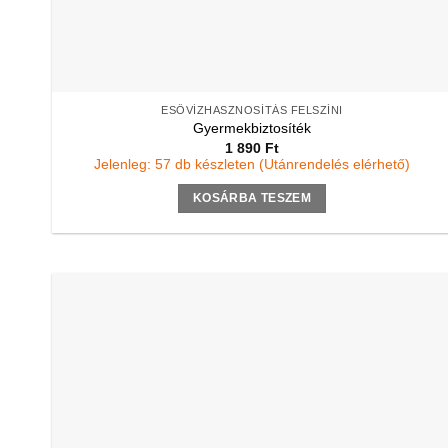
ESŐVÍZHASZNOSÍTÁS FELSZÍNI
Gyermekbiztosíték
1 890
Ft
Jelenleg: 57 db készleten (Utánrendelés elérhető)
KOSÁRBA TESZEM