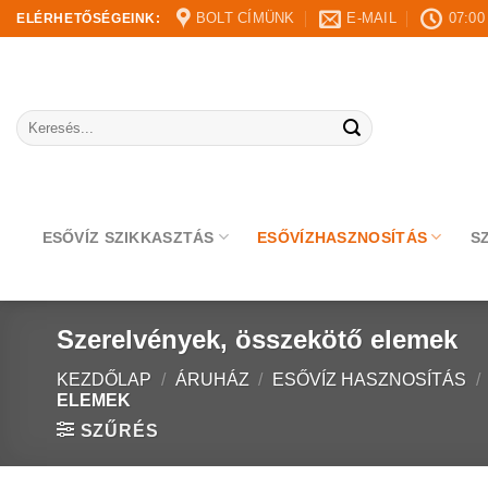
Skip
BOLT CÍMÜNK
E-MAIL
07:00
ELÉRHETŐSÉGEINK:
to
content
Keresés
a
következőre:
ESŐVÍZ SZIKKASZTÁS
ESŐVÍZHASZNOSÍTÁS
S
Szerelvények, összekötő elemek
KEZDŐLAP
/
ÁRUHÁZ
/
ESŐVÍZ HASZNOSÍTÁS
/
ELEMEK
SZŰRÉS