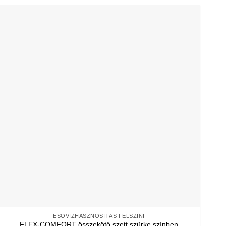
ESŐVÍZHASZNOSÍTÁS FELSZÍNI
FLEX-COMFORT összekötő szett szürke színben