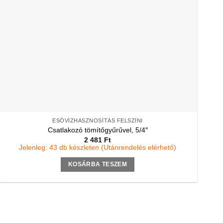
ESŐVÍZHASZNOSÍTÁS FELSZÍNI
Csatlakozó tömítőgyűrűvel, 5/4″
2 481
Ft
Jelenleg: 43 db készleten (Utánrendelés elérhető)
KOSÁRBA TESZEM