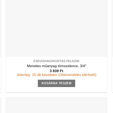
ESŐVÍZHASZNOSÍTÁS FELSZÍNI
Menetes műanyag tömszelence, 3/4″
3 839
Ft
Jelenleg: 15 db készleten (Utánrendelés elérhető)
KOSÁRBA TESZEM