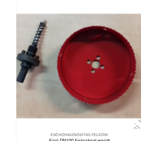
ESŐVÍZHASZNOSÍTÁS FELSZÍNI
Fúró DN100 fúrószárral együtt