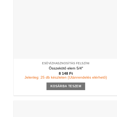
ESŐVÍZHASZNOSÍTÁS FELSZÍNI
Összekötő elem 5/4″
8 148
Ft
Jelenleg: 25 db készleten (Utánrendelés elérhető)
KOSÁRBA TESZEM