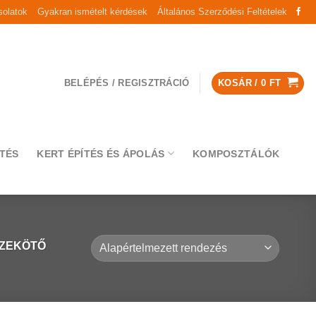
olatok
Gyakran ismételt kérdések
Általános Szerződési Feltételek
BELÉPÉS / REGISZTRÁCIÓ
KOSÁR /
0
FT
TÉS
KERT ÉPÍTÉS ÉS ÁPOLÁS
KOMPOSZTÁLÓK
SZEKÖTŐ