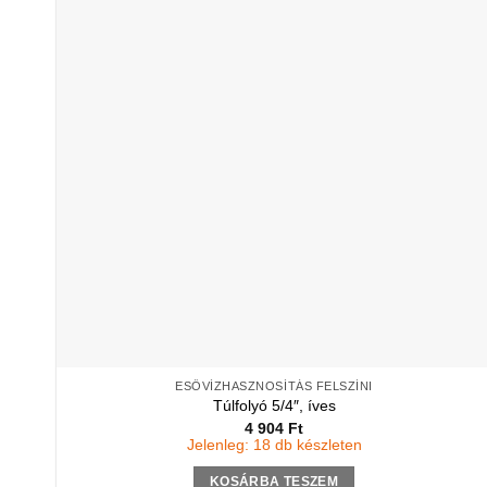
ESŐVÍZHASZNOSÍTÁS FELSZÍNI
Túlfolyó 5/4″, íves
4 904
Ft
Jelenleg: 18 db készleten
KOSÁRBA TESZEM