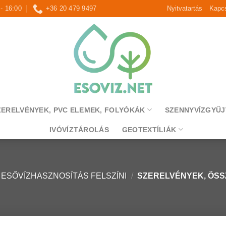
 - 16:00
+36 20 479 9497
Nyitvatartás
Kapcs
ZERELVÉNYEK, PVC ELEMEK, FOLYÓKÁK
SZENNYVÍZGYŰJ
IVÓVÍZTÁROLÁS
GEOTEXTÍLIÁK
ESŐVÍZHASZNOSÍTÁS FELSZÍNI
/
SZERELVÉNYEK, ÖS