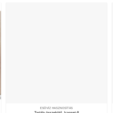
ESŐVÍZ HASZNOSÍTÁS
Tartály összekötő, Icanset-8