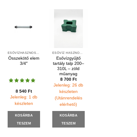
ESŐVÍZHASZNOSÍTÁS FELSZÍNI
ESŐVÍZ HASZNOSÍTÁS
Összekötő elem
Esővízgyűjtő
3/4″
tartály talp 200–
310L – zöld
műanyag
8 700
Ft
Jelenleg: 26 db
8 540
Ft
készleten
Jelenleg: 1 db
(Utánrendelés
készleten
elérhető)
KOSÁRBA
KOSÁRBA
TESZEM
TESZEM