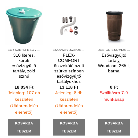
EGYSZERŰ ESŐVÍZGYŰJTŐK
ESŐVÍZHASZNOSÍTÁS FELSZÍNI
DESIGN ESŐVÍZGYŰJTŐK
310 literes,
FLEX-
Esővízgyűjtő
kerek
COMFORT
tartály,
esővízgyűjtő
összekötő szett
Woodcan, 265 l,
tartály, zöld
szürke színben
barna
színű
esővízgyűjtő
tartályokhoz
18 034
Ft
13 118
Ft
0
Ft
Jelenleg: 107 db
Jelenleg: 8 db
Szállításra 7-9
készleten
készleten
munkanap
(Utánrendelés
(Utánrendelés
elérhető)
elérhető)
KOSÁRBA
KOSÁRBA
KOSÁRBA
TESZEM
TESZEM
TESZEM