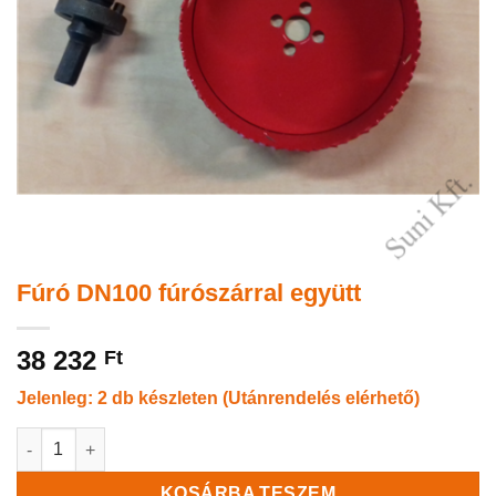
Fúró DN100 fúrószárral együtt
38 232
Ft
Jelenleg: 2 db készleten (Utánrendelés elérhető)
Fúró DN100 fúrószárral együtt mennyiség
KOSÁRBA TESZEM