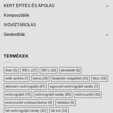
KERT ÉPÍTÉS ÉS ÁPOLÁS
Komposztálók
IVÓVÍZTÁROLÁS
Geotextíliák
TERMÉKEK
4rain
(5)
300 L
(17)
350 L
(10)
aknafedél
(6)
antik amfóra
(7)
barna
(18)
beépített virágültető
(15)
bézs
(16)
dekoratív esővízgyűjtő
(67)
egyszerű esővízgyűjtő tartály
(7)
esővízgyűjtő
(70)
esővízgyűjtő tartály
(85)
esővízszűrő
(10)
esővízszűrő szikkasztáshoz
(9)
fahatású
(5)
fali esővízgyűjtő tartály
(10)
fali kút
(14)