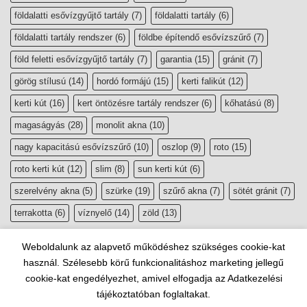
földalatti esővízgyűjtő tartály
(7)
földalatti tartály
(6)
földalatti tartály rendszer
(6)
földbe építendő esővízszűrő
(7)
föld feletti esővízgyűjtő tartály
(7)
garantia
(15)
gránit
(7)
görög stílusú
(14)
hordó formájú
(15)
kerti falikút
(12)
kerti kút
(16)
kert öntözésre tartály rendszer
(6)
kőhatású
(8)
magaságyás
(28)
monolit akna
(10)
nagy kapacitású esővízszűrő
(10)
oszlop
(9)
roto
(15)
roto kerti kút
(12)
slim
(8)
sun kerti kút
(6)
szerelvény akna
(5)
szürke
(19)
szűrő akna
(7)
sötét gránit
(7)
terrakotta
(6)
víznyelő
(14)
zöld
(13)
Weboldalunk az alapvető működéshez szükséges cookie-kat
használ. Szélesebb körű funkcionalitáshoz marketing jellegű
cookie-kat engedélyezhet, amivel elfogadja az Adatkezelési
tájékoztatóban foglaltakat.
Copyright 2026 ©
esővízgyűjtő, szikkasztó webáruház
|