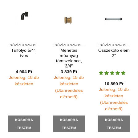
ESŐVÍZHASZNOSÍTÁS FELSZÍNI
ESŐVÍZHASZNOSÍTÁS FELSZÍNI
ESŐVÍZHASZNOSÍTÁS FELSZÍNI
Túlfolyó 5/4″,
Menetes
Összekötő elem
íves
műanyag
2″
tömszelence,
3/4″
4 904
Ft
3 839
Ft
Jelenleg: 18 db
Jelenleg: 15 db
10 890
Ft
készleten
készleten
Jelenleg: 10 db
(Utánrendelés
készleten
elérhető)
(Utánrendelés
elérhető)
KOSÁRBA
KOSÁRBA
KOSÁRBA
TESZEM
TESZEM
TESZEM