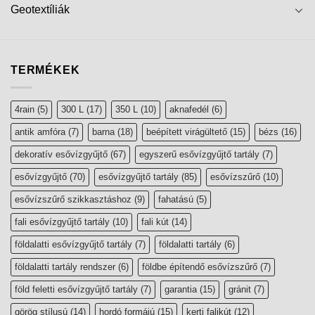
Geotextíliák
TERMÉKEK
4rain
(5)
300 L
(17)
350 L
(10)
aknafedél
(6)
antik amfóra
(7)
barna
(18)
beépített virágültető
(15)
bézs
(16)
dekoratív esővízgyűjtő
(67)
egyszerű esővízgyűjtő tartály
(7)
esővízgyűjtő
(70)
esővízgyűjtő tartály
(85)
esővízszűrő
(10)
esővízszűrő szikkasztáshoz
(9)
fahatású
(5)
fali esővízgyűjtő tartály
(10)
fali kút
(14)
földalatti esővízgyűjtő tartály
(7)
földalatti tartály
(6)
földalatti tartály rendszer
(6)
földbe építendő esővízszűrő
(7)
föld feletti esővízgyűjtő tartály
(7)
garantia
(15)
gránit
(7)
görög stílusú
(14)
hordó formájú
(15)
kerti falikút
(12)