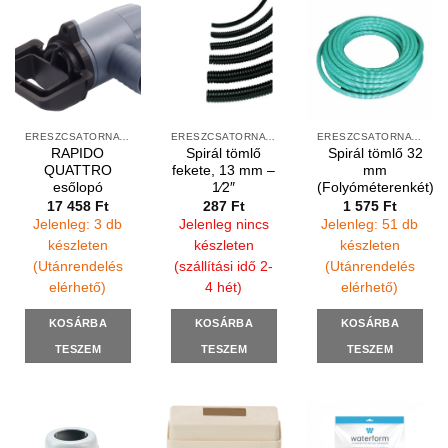
ERESZCSATORNA SZŰRŐK
ERESZCSATORNA SZŰRŐK
ERESZCSATORNA SZŰRŐK
RAPIDO
Spirál tömlő
Spirál tömlő 32
QUATTRO
fekete, 13 mm –
mm
esőlopó
1⁄2″
(Folyóméterenkét)
17 458
Ft
287
Ft
1 575
Ft
Jelenleg: 3 db
Jelenleg nincs
Jelenleg: 51 db
készleten
készleten
készleten
(Utánrendelés
(szállítási idő 2-
(Utánrendelés
elérhető)
4 hét)
elérhető)
KOSÁRBA
KOSÁRBA
KOSÁRBA
TESZEM
TESZEM
TESZEM