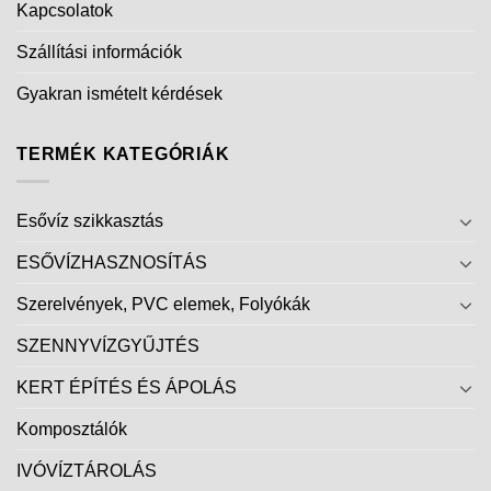
Kapcsolatok
Szállítási információk
Gyakran ismételt kérdések
TERMÉK KATEGÓRIÁK
Esővíz szikkasztás
ESŐVÍZHASZNOSÍTÁS
Szerelvények, PVC elemek, Folyókák
SZENNYVÍZGYŰJTÉS
KERT ÉPÍTÉS ÉS ÁPOLÁS
Komposztálók
IVÓVÍZTÁROLÁS