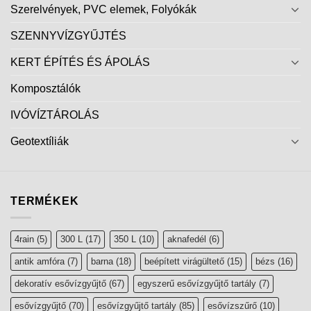
Szerelvények, PVC elemek, Folyókák
SZENNYVÍZGYŰJTÉS
KERT ÉPÍTÉS ÉS ÁPOLÁS
Komposztálók
IVÓVÍZTÁROLÁS
Geotextíliák
TERMÉKEK
4rain
(5)
300 L
(17)
350 L
(10)
aknafedél
(6)
antik amfóra
(7)
barna
(18)
beépített virágültető
(15)
bézs
(16)
dekoratív esővízgyűjtő
(67)
egyszerű esővízgyűjtő tartály
(7)
esővízgyűjtő
(70)
esővízgyűjtő tartály
(85)
esővízszűrő
(10)