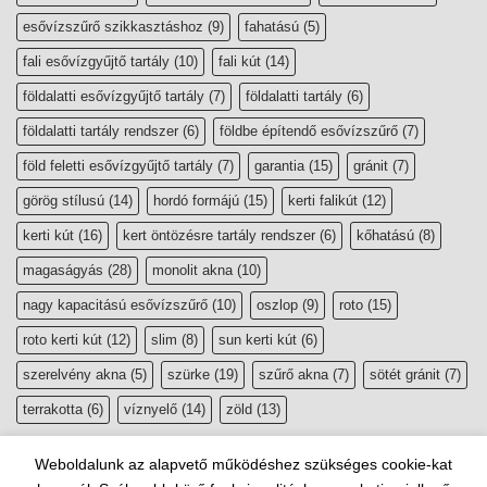
esővízszűrő szikkasztáshoz
(9)
fahatású
(5)
fali esővízgyűjtő tartály
(10)
fali kút
(14)
földalatti esővízgyűjtő tartály
(7)
földalatti tartály
(6)
földalatti tartály rendszer
(6)
földbe építendő esővízszűrő
(7)
föld feletti esővízgyűjtő tartály
(7)
garantia
(15)
gránit
(7)
görög stílusú
(14)
hordó formájú
(15)
kerti falikút
(12)
kerti kút
(16)
kert öntözésre tartály rendszer
(6)
kőhatású
(8)
magaságyás
(28)
monolit akna
(10)
nagy kapacitású esővízszűrő
(10)
oszlop
(9)
roto
(15)
roto kerti kút
(12)
slim
(8)
sun kerti kút
(6)
szerelvény akna
(5)
szürke
(19)
szűrő akna
(7)
sötét gránit
(7)
terrakotta
(6)
víznyelő
(14)
zöld
(13)
Weboldalunk az alapvető működéshez szükséges cookie-kat