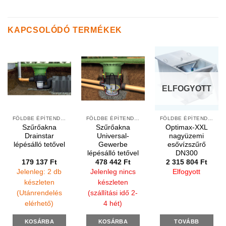
KAPCSOLÓDÓ TERMÉKEK
ELFOGYOTT
FÖLDBE ÉPÍTENDŐ SZŰRŐK
FÖLDBE ÉPÍTENDŐ SZŰRŐK
FÖLDBE ÉPÍTENDŐ SZŰRŐK
Szűrőakna
Szűrőakna
Optimax-XXL
Drainstar
Universal-
nagyüzemi
lépésálló tetővel
Gewerbe
esővízszűrő
lépésálló tetővel
DN300
179 137
Ft
478 442
Ft
2 315 804
Ft
Jelenleg: 2 db
Jelenleg nincs
Elfogyott
készleten
készleten
(Utánrendelés
(szállítási idő 2-
elérhető)
4 hét)
KOSÁRBA
KOSÁRBA
TOVÁBB