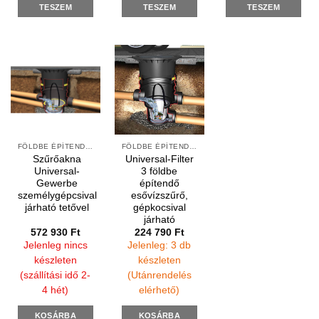
TESZEM
TESZEM
TESZEM
FÖLDBE ÉPÍTENDŐ SZŰRŐK
FÖLDBE ÉPÍTENDŐ SZŰRŐK
Szűrőakna
Universal-Filter
Universal-
3 földbe
Gewerbe
építendő
személygépcsival
esővízszűrő,
járható tetővel
gépkocsival
járható
572 930
Ft
224 790
Ft
Jelenleg nincs
Jelenleg: 3 db
készleten
készleten
(szállítási idő 2-
(Utánrendelés
4 hét)
elérhető)
KOSÁRBA
KOSÁRBA