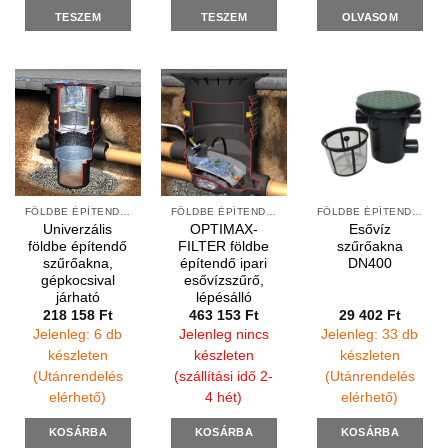
TESZEM
TESZEM
OLVASOM
FÖLDBE ÉPÍTENDŐ SZŰRŐK
FÖLDBE ÉPÍTENDŐ SZŰRŐK
FÖLDBE ÉPÍTENDŐ SZŰRŐK
Univerzális
OPTIMAX-
Esővíz
földbe építendő
FILTER földbe
szűrőakna
szűrőakna,
építendő ipari
DN400
gépkocsival
esővízszűrő,
járható
lépésálló
218 158
Ft
463 153
Ft
29 402
Ft
Jelenleg: 6 db
Jelenleg nincs
Jelenleg: 33 db
készleten
készleten
készleten
(Utánrendelés
(szállítási idő 2-
(Utánrendelés
elérhető)
4 hét)
elérhető)
KOSÁRBA
KOSÁRBA
KOSÁRBA