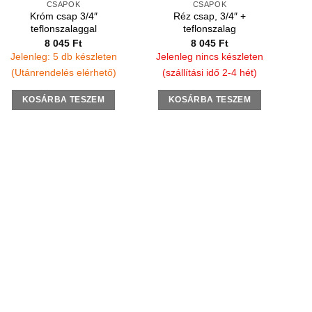
CSAPOK
CSAPOK
Króm csap 3/4″
Réz csap, 3/4″ +
teflonszalaggal
teflonszalag
8 045
Ft
8 045
Ft
Jelenleg: 5 db készleten
Jelenleg nincs készleten
(Utánrendelés elérhető)
(szállítási idő 2-4 hét)
KOSÁRBA TESZEM
KOSÁRBA TESZEM