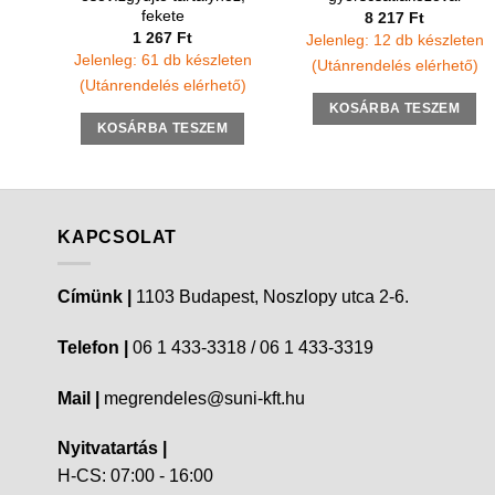
fekete
8 217
Ft
1 267
Ft
Jelenleg: 12 db készleten
Jelenleg: 61 db készleten
(Utánrendelés elérhető)
(Utánrendelés elérhető)
KOSÁRBA TESZEM
KOSÁRBA TESZEM
KAPCSOLAT
Címünk |
1103 Budapest, Noszlopy utca 2-6.
Telefon |
06 1 433-3318 / 06 1 433-3319
Mail |
megrendeles@suni-kft.hu
Nyitvatartás |
H-CS: 07:00 - 16:00