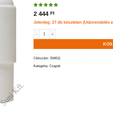
2 444
Ft
Jelenleg: 27 db készleten (Utánrendelés e
Műanyag csap 3/4" fehér mennyiség
KOS
Cikkszám:
504011
Kategória:
Csapok