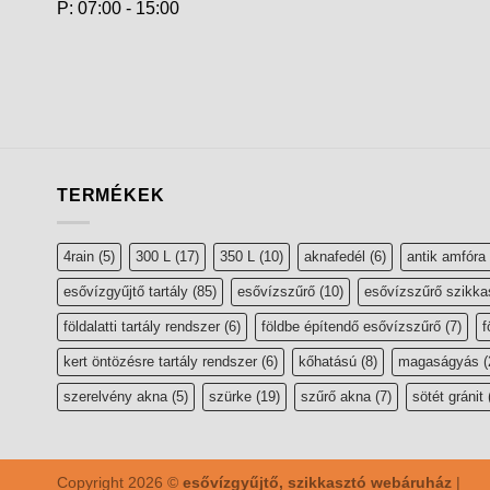
P: 07:00 - 15:00
TERMÉKEK
4rain
(5)
300 L
(17)
350 L
(10)
aknafedél
(6)
antik amfóra
esővízgyűjtő tartály
(85)
esővízszűrő
(10)
esővízszűrő szikka
földalatti tartály rendszer
(6)
földbe építendő esővízszűrő
(7)
f
kert öntözésre tartály rendszer
(6)
kőhatású
(8)
magaságyás
(
szerelvény akna
(5)
szürke
(19)
szűrő akna
(7)
sötét gránit
Copyright 2026 ©
esővízgyűjtő, szikkasztó webáruház
|