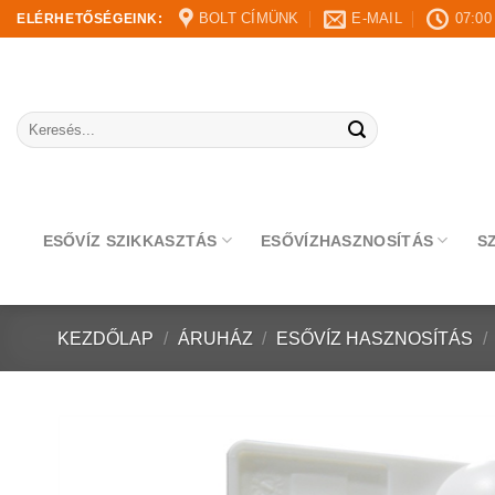
Skip
BOLT CÍMÜNK
E-MAIL
07:00
ELÉRHETŐSÉGEINK:
to
content
Keresés
a
következőre:
ESŐVÍZ SZIKKASZTÁS
ESŐVÍZHASZNOSÍTÁS
S
KEZDŐLAP
/
ÁRUHÁZ
/
ESŐVÍZ HASZNOSÍTÁS
/