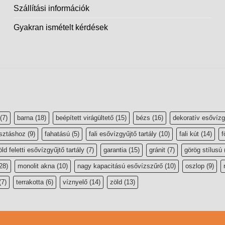
Szállítási információk
Gyakran ismételt kérdések
(7)
barna
(18)
beépített virágültető
(15)
bézs
(16)
dekoratív esővízg
sztáshoz
(9)
fahatású
(5)
fali esővízgyűjtő tartály
(10)
fali kút
(14)
f
öld feletti esővízgyűjtő tartály
(7)
garantia
(15)
gránit
(7)
görög stílusú
28)
monolit akna
(10)
nagy kapacitású esővízszűrő
(10)
oszlop
(9)
(7)
terrakotta
(6)
víznyelő
(14)
zöld
(13)