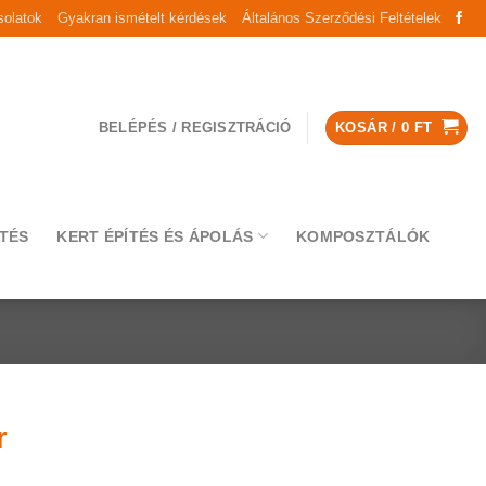
olatok
Gyakran ismételt kérdések
Általános Szerződési Feltételek
BELÉPÉS / REGISZTRÁCIÓ
KOSÁR /
0
FT
TÉS
KERT ÉPÍTÉS ÉS ÁPOLÁS
KOMPOSZTÁLÓK
r