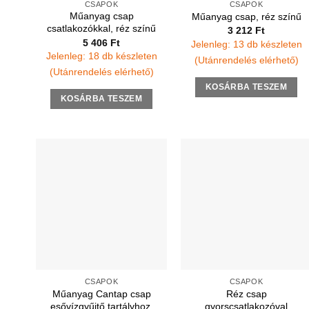
CSAPOK
CSAPOK
Műanyag csap
Műanyag csap, réz színű
csatlakozókkal, réz színű
3 212
Ft
5 406
Ft
Jelenleg: 13 db készleten
Jelenleg: 18 db készleten
(Utánrendelés elérhető)
(Utánrendelés elérhető)
KOSÁRBA TESZEM
KOSÁRBA TESZEM
CSAPOK
CSAPOK
Műanyag Cantap csap
Réz csap
esővízgyűjtő tartályhoz,
gyorscsatlakozóval