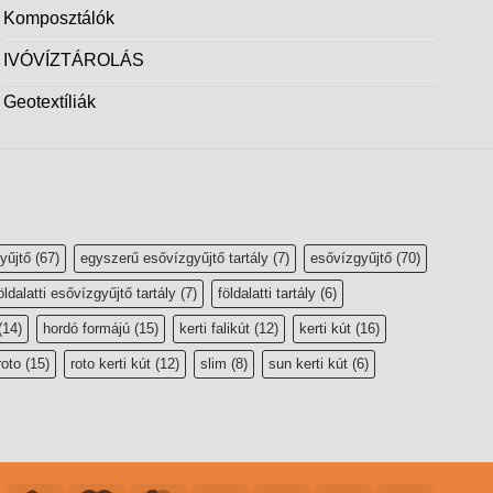
Komposztálók
IVÓVÍZTÁROLÁS
Geotextíliák
yűjtő
(67)
egyszerű esővízgyűjtő tartály
(7)
esővízgyűjtő
(70)
öldalatti esővízgyűjtő tartály
(7)
földalatti tartály
(6)
(14)
hordó formájú
(15)
kerti falikút
(12)
kerti kút
(16)
roto
(15)
roto kerti kút
(12)
slim
(8)
sun kerti kút
(6)