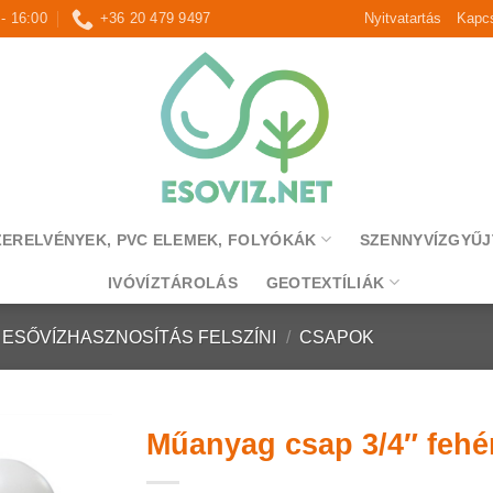
 - 16:00
+36 20 479 9497
Nyitvatartás
Kapcs
ZERELVÉNYEK, PVC ELEMEK, FOLYÓKÁK
SZENNYVÍZGYŰJ
IVÓVÍZTÁROLÁS
GEOTEXTÍLIÁK
ESŐVÍZHASZNOSÍTÁS FELSZÍNI
/
CSAPOK
Műanyag csap 3/4″ fehé