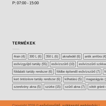
P: 07:00 - 15:00
TERMÉKEK
4rain
(4)
300 L
(6)
350 L
(6)
aknafedél
(6)
antik amfóra
(4
esővízgyűjtő tartály
(55)
esővízszűrő
(10)
esővízszűrő szikka
földalatti tartály rendszer
(6)
földbe építendő esővízszűrő
(7)
f
kert öntözésre tartály rendszer
(6)
kőhatású
(5)
magaságyás
(
szerelvény akna
(5)
szürke
(15)
szűrő akna
(7)
sötét gránit
Copyright 2026 ©
esővízgyűjtő, szikkasztó webáruház
|