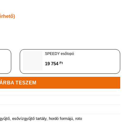
érhető)
nnyiség
SPEEDY esőlopó
19 754
Ft
ÁRBA TESZEM
gyűjtő
,
esővízgyűjtő tartály
,
hordó formájú
,
roto