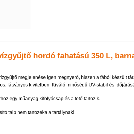
ízgyűjtő hordó fahatású 350 L, barn
ízgyűjtő megjelenése igen megnyerő, hiszen a fából készült társ
os, látványos kivitelben. Kiváló minőségű UV-stabil és időjárá
lyhoz egy műanyag kifolyócsap és a tető tartozik.
ító talp nem tartozéka a tartálynak!