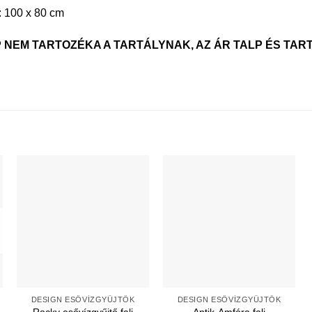
: 100 x 80 cm
P NEM TARTOZÉKA A TARTÁLYNAK, AZ ÁR TALP ÉS TA
DESIGN ESŐVÍZGYŰJTŐK
DESIGN ESŐVÍZGYŰJTŐK