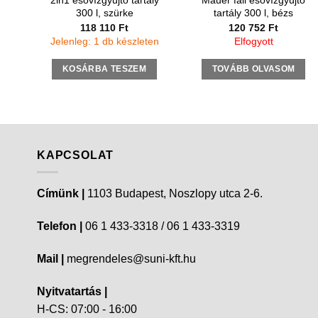
2in1 esővízgyűjtő tartály
Mauer fali esővízgyűjtő
300 l, szürke
tartály 300 l, bézs
118 110
Ft
120 752
Ft
Jelenleg: 1 db készleten
Elfogyott
KOSÁRBA TESZEM
TOVÁBB OLVASOM
KAPCSOLAT
Címünk |
1103 Budapest, Noszlopy utca 2-6.
Telefon |
06 1 433-3318 / 06 1 433-3319
Mail |
megrendeles@suni-kft.hu
Nyitvatartás |
H-CS: 07:00 - 16:00