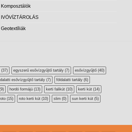
Komposztálók
IVÓVÍZTÁROLÁS
Geotextíliák
(37)
egyszerű esővízgyűjtő tartály
(7)
esővízgyűjtő
(40)
ldalatti esővízgyűjtő tartály
(7)
földalatti tartály
(6)
(9)
hordó formájú
(13)
kerti falikút
(10)
kerti kút
(14)
roto
(15)
roto kerti kút
(10)
slim
(0)
sun kerti kút
(5)