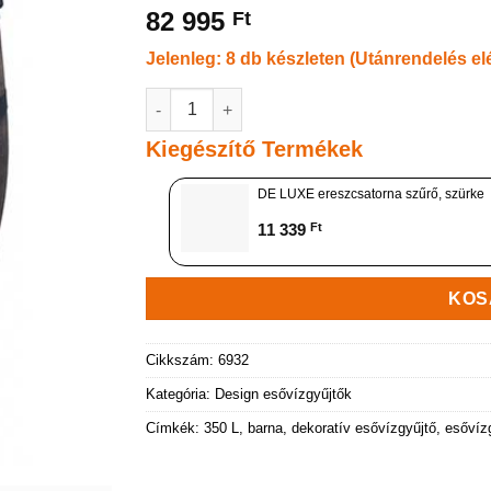
82 995
Ft
Jelenleg: 8 db készleten (Utánrendelés el
Esővízgyűjtő hordó fahatású 350 L, barna me
Kiegészítő Termékek
DE LUXE ereszcsatorna szűrő, szürke
11 339
Ft
KOS
Cikkszám:
6932
Kategória:
Design esővízgyűjtők
Címkék:
350 L
,
barna
,
dekoratív esővízgyűjtő
,
esővíz