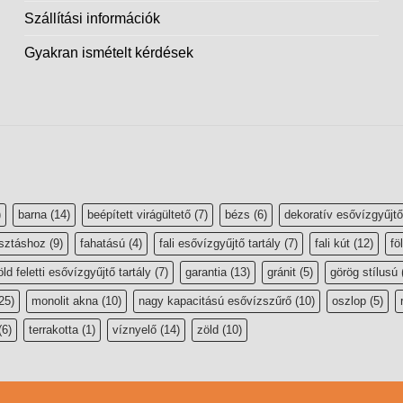
Szállítási információk
Gyakran ismételt kérdések
)
barna
(14)
beépített virágültető
(7)
bézs
(6)
dekoratív esővízgyűjtő
sztáshoz
(9)
fahatású
(4)
fali esővízgyűjtő tartály
(7)
fali kút
(12)
fö
öld feletti esővízgyűjtő tartály
(7)
garantia
(13)
gránit
(5)
görög stílusú
25)
monolit akna
(10)
nagy kapacitású esővízszűrő
(10)
oszlop
(5)
(6)
terrakotta
(1)
víznyelő
(14)
zöld
(10)