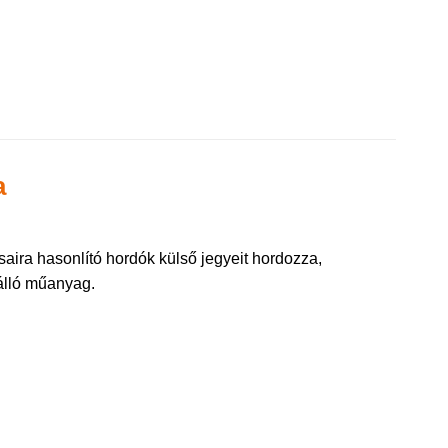
a
aira hasonlító hordók külső jegyeit hordozza,
sálló műanyag.