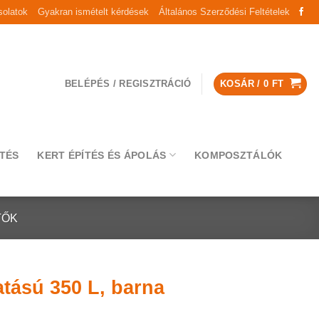
olatok
Gyakran ismételt kérdések
Általános Szerződési Feltételek
BELÉPÉS / REGISZTRÁCIÓ
KOSÁR /
0
FT
TÉS
KERT ÉPÍTÉS ÉS ÁPOLÁS
KOMPOSZTÁLÓK
TŐK
tású 350 L, barna