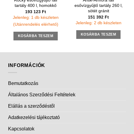
Rocky esővízgyűjtő fali
Antik-Amfóra fali
tartály 400 l, homokkő
esővízgyűjtő tartály 260 l,
sötét gránit
193 123
Ft
151 392
Ft
Jelenleg: 1 db készleten
Jelenleg: 2 db készleten
(Utánrendelés elérhető)
KOSÁRBA TESZEM
KOSÁRBA TESZEM
INFORMÁCIÓK
Bemutatkozás
Általános Szerződési Feltételek
Elállás a szerződéstől
Adatkezelési tájékoztató
Kapcsolatok