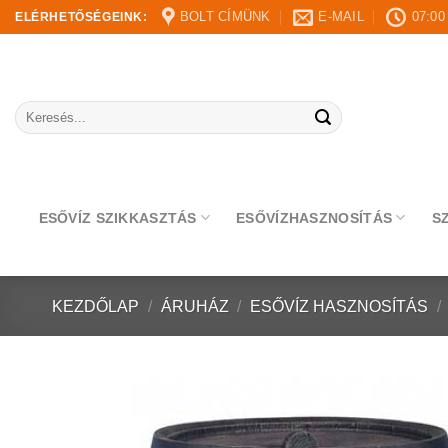
Skip
BOLT CÍMÜNK
E-MAIL
07:00
ELÉRHETŐSÉGEINK:
to
content
Keresés
a
következőre:
ESŐVÍZ SZIKKASZTÁS
ESŐVÍZHASZNOSÍTÁS
S
KEZDŐLAP
/
ÁRUHÁZ
/
ESŐVÍZ HASZNOSÍTÁS
/