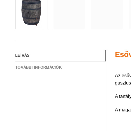
Esőv
LEÍRÁS
TOVÁBBI INFORMÁCIÓK
Az esőv
gusztus
A tartá
A magas