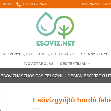
 - 16:00
+36 20 479 9497
Nyitvatartás
Kapcs
ZERELVÉNYEK, PVC ELEMEK, FOLYÓKÁK
SZENNYVÍZGYŰJ
IVÓVÍZTÁROLÁS
GEOTEXTÍLIÁK
ESŐVÍZHASZNOSÍTÁS FELSZÍNI
/
DESIGN ESŐVÍZGYŰJ
Esővízgyűjtő hordó faha