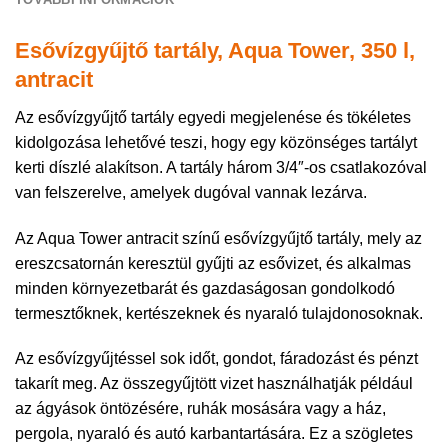
Esővízgyűjtő tartály, Aqua Tower, 350 l,
antracit
Az esővízgyűjtő tartály egyedi megjelenése és tökéletes
kidolgozása lehetővé teszi, hogy egy közönséges tartályt
kerti díszlé alakítson. A tartály három 3/4″-os csatlakozóval
van felszerelve, amelyek dugóval vannak lezárva.
Az Aqua Tower antracit színű esővízgyűjtő tartály, mely az
ereszcsatornán keresztül gyűjti az esővizet, és alkalmas
minden környezetbarát és gazdaságosan gondolkodó
termesztőknek, kertészeknek és nyaraló tulajdonosoknak.
Az esővízgyűjtéssel sok időt, gondot, fáradozást és pénzt
takarít meg. Az összegyűjtött vizet használhatják például
az ágyások öntözésére, ruhák mosására vagy a ház,
pergola, nyaraló és autó karbantartására. Ez a szögletes