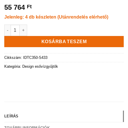
55 764
Ft
Jelenleg: 4 db készleten (Utánrendelés elérhető)
Esővízgyűjtő tartály, Aqua Tower, 350 l, antracit mennyiség
KOSÁRBA TESZEM
Cikkszám:
IDTC350-S433
Kategória:
Design esővízgyűjtők
LEÍRÁS
TOVÁBBI INFORMÁCIÓK