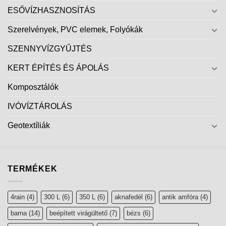
ESŐVÍZHASZNOSÍTÁS
Szerelvények, PVC elemek, Folyókák
SZENNYVÍZGYŰJTÉS
KERT ÉPÍTÉS ÉS ÁPOLÁS
Komposztálók
IVÓVÍZTÁROLÁS
Geotextíliák
TERMÉKEK
4rain
(4)
300 L
(6)
350 L
(6)
aknafedél
(6)
antik amfóra
(4)
barna
(14)
beépített virágültető
(7)
bézs
(6)