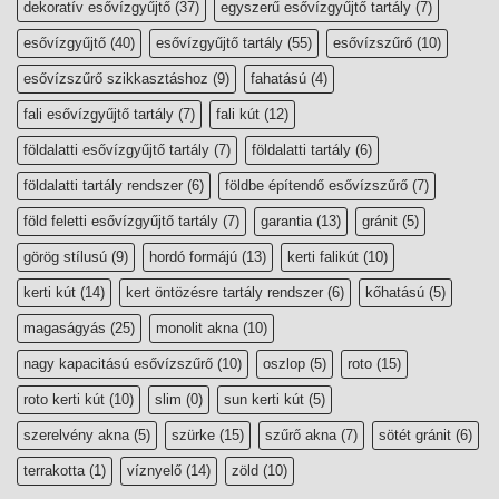
dekoratív esővízgyűjtő
(37)
egyszerű esővízgyűjtő tartály
(7)
esővízgyűjtő
(40)
esővízgyűjtő tartály
(55)
esővízszűrő
(10)
esővízszűrő szikkasztáshoz
(9)
fahatású
(4)
fali esővízgyűjtő tartály
(7)
fali kút
(12)
földalatti esővízgyűjtő tartály
(7)
földalatti tartály
(6)
földalatti tartály rendszer
(6)
földbe építendő esővízszűrő
(7)
föld feletti esővízgyűjtő tartály
(7)
garantia
(13)
gránit
(5)
görög stílusú
(9)
hordó formájú
(13)
kerti falikút
(10)
kerti kút
(14)
kert öntözésre tartály rendszer
(6)
kőhatású
(5)
magaságyás
(25)
monolit akna
(10)
nagy kapacitású esővízszűrő
(10)
oszlop
(5)
roto
(15)
roto kerti kút
(10)
slim
(0)
sun kerti kút
(5)
szerelvény akna
(5)
szürke
(15)
szűrő akna
(7)
sötét gránit
(6)
terrakotta
(1)
víznyelő
(14)
zöld
(10)