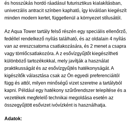
és hosszúkás hordó ráadásul futurisztikus kialakításban,
univerzális antracit színben kapható, így kiválóan kiegészít
minden modern kertet, függetlenül a környezet stílusától.
Az Aqua Tower tartály felső részén egy speciális ellenőrző,
fedéllel rendelkező nyílás található, és az oldalain 4 nyílás
van az ereszcsatorna csatlakozására, és 2 menet a csapra
vagy tömlőcsatlakozóra. A z esővízgyűjtőt kiegészítheti
különböző tartozékokkal, mely javítják a használat
praktikusságát és az esővízgyűjtés hatékonyságát. A
kigészítők választása csak az Ön egyedi preferenciáitól
függ és attól, milyen minőségű vizet szeretne a tartályból
kapni. Például egy hatékony szűrőrendszer telepítése és a
vezetékek megfelelő technikai megoldása esetén az
összegyűjtött esővizet ivóvízként is használhatja.
Adatok: