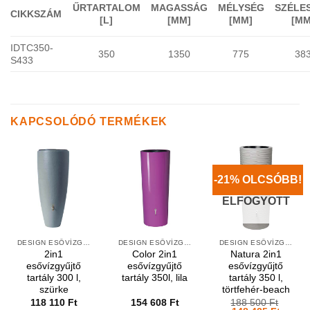
ŰRTARTALOM
MAGASSÁG
MÉLYSÉG
SZÉLE
CIKKSZÁM
[L]
[MM]
[MM]
[MM
IDTC350-
350
1350
775
38
S433
KAPCSOLÓDÓ TERMÉKEK
-21% OLCSÓBB!
ELFOGYOTT
DESIGN ESŐVÍZGYŰJTŐK
DESIGN ESŐVÍZGYŰJTŐK
DESIGN ESŐVÍZGYŰJTŐK
2in1
Color 2in1
Natura 2in1
esővízgyűjtő
esővízgyűjtő
esővízgyűjtő
tartály 300 l,
tartály 350l, lila
tartály 350 l,
szürke
törtfehér-beach
118 110
Ft
154 608
Ft
188 500
Ft