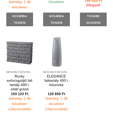
Original
Curren
148 425
Ft
Jelenleg: 1 db
Készleten
price
price
Elfogyott
was:
is:
készleten
188
148
500 Ft.
425 Ft
KOSÁRBA
KOSÁRBA
TOVÁBB
TESZEM
TESZEM
OLVASOM
DESIGN ESŐVÍZGYŰJTŐK
DESIGN ESŐVÍZGYŰJTŐK
Rocky
ELEGANCE
esővízgyűjtő fali
falitartály 400 l,
tartály 400 l,
kőszürke
sötét gránit
193 123
Ft
120 650
Ft
Jelenleg: 1 db
Jelenleg: 1 db
készleten
készleten
(Utánrendelés
(Utánrendelés