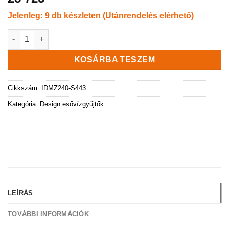
Jelenleg: 9 db készleten (Utánrendelés elérhető)
Esővízgyűjtő tartály, Maze, 240 l, szürke mennyiség
KOSÁRBA TESZEM
Cikkszám:
IDMZ240-S443
Kategória:
Design esővízgyűjtők
LEÍRÁS
TOVÁBBI INFORMÁCIÓK