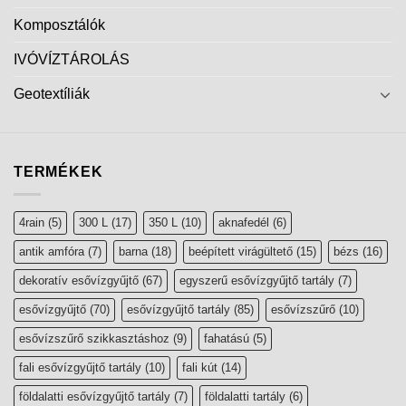
Komposztálók
IVÓVÍZTÁROLÁS
Geotextíliák
TERMÉKEK
4rain
(5)
300 L
(17)
350 L
(10)
aknafedél
(6)
antik amfóra
(7)
barna
(18)
beépített virágültető
(15)
bézs
(16)
dekoratív esővízgyűjtő
(67)
egyszerű esővízgyűjtő tartály
(7)
esővízgyűjtő
(70)
esővízgyűjtő tartály
(85)
esővízszűrő
(10)
esővízszűrő szikkasztáshoz
(9)
fahatású
(5)
fali esővízgyűjtő tartály
(10)
fali kút
(14)
földalatti esővízgyűjtő tartály
(7)
földalatti tartály
(6)