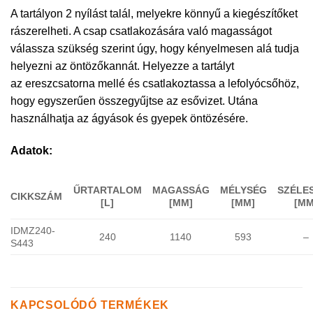
A tartályon 2 nyílást talál, melyekre könnyű a kiegészítőket
rászerelheti. A csap csatlakozására való magasságot
válassza szükség szerint úgy, hogy kényelmesen alá tudja
helyezni az öntözőkannát. Helyezze a tartályt
az ereszcsatorna mellé és csatlakoztassa a lefolyócsőhöz,
hogy egyszerűen összegyűjtse az esővizet. Utána
használhatja az ágyások és gyepek öntözésére.
Adatok:
ŰRTARTALOM
MAGASSÁG
MÉLYSÉG
SZÉLE
CIKKSZÁM
[L]
[MM]
[MM]
[MM
IDMZ240-
240
1140
593
–
S443
KAPCSOLÓDÓ TERMÉKEK