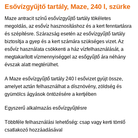
Esővízgyűjtő tartály, Maze, 240 l, szürke
Maze antracit színű esővízgyűjtő tartály tökéletes
megoldás, az esővíz hasznosításhoz és a kert fenntartásra
és szépítésre. Szárazság esetén az esővízgyűjtő tartály
biztosítja a gyep és a kert számára szükséges vizet. Az
esővíz használata csökkenti a ház vízfelhasználását, a
megtakarított vízmennyiséggel az esőgyűjtő ára néhány
évszak alatt megtérülhet.
A Maze esővízgyűjtő tartály 240 l esővizet gyújt össze,
amelyet aztán felhasználhat a dísznövény, zöldség és
gyümölcs ágyások öntözésére a kertjében
Egyszerű alkalmazás esővízgyűjtésre
Többféle felhasználási lehetőség: csap vagy kerti tömlő
csatlakozó hozzáadásával