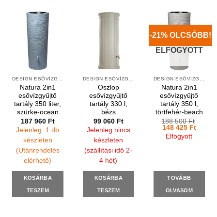
-21% OLCSÓBB!
ELFOGYOTT
DESIGN ESŐVÍZGYŰJTŐK
DESIGN ESŐVÍZGYŰJTŐK
DESIGN ESŐVÍZGYŰJTŐK
Natura 2in1
Oszlop
Natura 2in1
esővízgyűjtő
esővízgyűjtő
esővízgyűjtő
tartály 350 liter,
tartály 330 l,
tartály 350 l,
szürke-ocean
bézs
törtfehér-beach
187 960
Ft
99 060
Ft
188 500
Ft
Original
Curren
148 425
Ft
Jelenleg: 1 db
Jelenleg nincs
price
price
Elfogyott
was:
is:
készleten
készleten
188
148
(Utánrendelés
(szállítási idő 2-
500 Ft.
425 Ft
elérhető)
4 hét)
KOSÁRBA
KOSÁRBA
TOVÁBB
TESZEM
TESZEM
OLVASOM