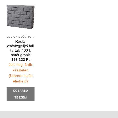
DESIGN ESŐVÍZGYŰJTŐK
Rocky
esővízgyűjtő fali
tartály 400 l,
sötét gránit
193 123
Ft
Jelenleg: 1 db
készleten
(Utánrendelés
elérhető)
KOSÁRBA
TESZEM