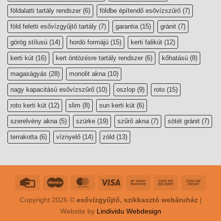
földalatti tartály rendszer
(6)
földbe építendő esővízszűrő
(7)
föld feletti esővízgyűjtő tartály
(7)
garantia
(15)
gránit
(7)
görög stílusú
(14)
hordó formájú
(15)
kerti falikút
(12)
kerti kút
(16)
kert öntözésre tartály rendszer
(6)
kőhatású
(8)
magaságyás
(28)
monolit akna
(10)
nagy kapacitású esővízszűrő
(10)
oszlop
(9)
roto
(15)
roto kerti kút
(12)
slim
(8)
sun kerti kút
(6)
szerelvény akna
(5)
szürke
(19)
szűrő akna
(7)
sötét gránit
(7)
terrakotta
(6)
víznyelő
(14)
zöld
(13)
Copyright 2026 ©
esővízgyűjtő, szikkasztó webáruház
|
Website by
Lindividu Webdesign