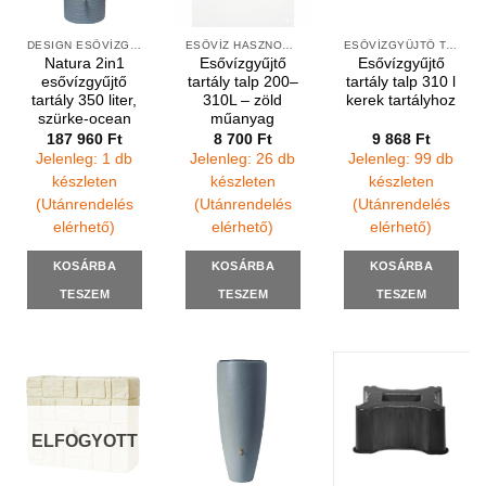
DESIGN ESŐVÍZGYŰJTŐK
ESŐVÍZ HASZNOSÍTÁS
ESŐVÍZGYŰJTŐ TARTÁLY TALPAK
Natura 2in1
Esővízgyűjtő
Esővízgyűjtő
esővízgyűjtő
tartály talp 200–
tartály talp 310 l
tartály 350 liter,
310L – zöld
kerek tartályhoz
szürke-ocean
műanyag
187 960
Ft
8 700
Ft
9 868
Ft
Jelenleg: 1 db
Jelenleg: 26 db
Jelenleg: 99 db
készleten
készleten
készleten
(Utánrendelés
(Utánrendelés
(Utánrendelés
elérhető)
elérhető)
elérhető)
KOSÁRBA
KOSÁRBA
KOSÁRBA
TESZEM
TESZEM
TESZEM
ELFOGYOTT