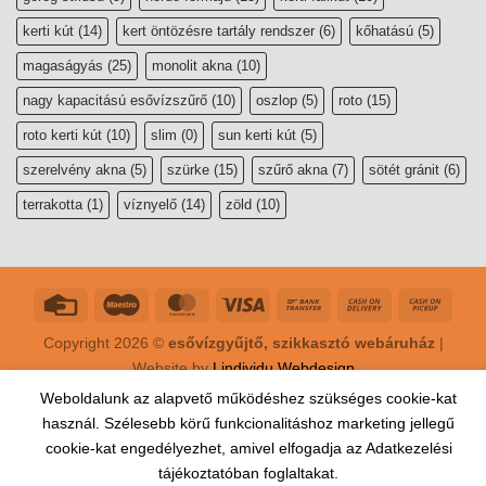
kerti kút
(14)
kert öntözésre tartály rendszer
(6)
kőhatású
(5)
magaságyás
(25)
monolit akna
(10)
nagy kapacitású esővízszűrő
(10)
oszlop
(5)
roto
(15)
roto kerti kút
(10)
slim
(0)
sun kerti kút
(5)
szerelvény akna
(5)
szürke
(15)
szűrő akna
(7)
sötét gránit
(6)
terrakotta
(1)
víznyelő
(14)
zöld
(10)
Copyright 2026 ©
esővízgyűjtő, szikkasztó webáruház
|
Website by
Lindividu Webdesign
Weboldalunk az alapvető működéshez szükséges cookie-kat
használ. Szélesebb körű funkcionalitáshoz marketing jellegű
cookie-kat engedélyezhet, amivel elfogadja az Adatkezelési
tájékoztatóban foglaltakat.