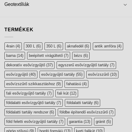
Geotextíliák
TERMÉKEK
4rain
(4)
300 L
(6)
350 L
(6)
aknafedél
(6)
antik amfóra
(4)
barna
(14)
beépített virágültető
(7)
bézs
(6)
dekoratív esővízgyűjtő
(37)
egyszerű esővízgyűjtő tartály
(7)
esővízgyűjtő
(40)
esővízgyűjtő tartály
(55)
esővízszűrő
(10)
esővízszűrő szikkasztáshoz
(9)
fahatású
(4)
fali esővízgyűjtő tartály
(7)
fali kút
(12)
földalatti esővízgyűjtő tartály
(7)
földalatti tartály
(6)
földalatti tartály rendszer
(6)
földbe építendő esővízszűrő
(7)
föld feletti esővízgyűjtő tartály
(7)
garantia
(13)
gránit
(5)
görög stílusú
(9)
hordó formájú
(13)
kerti falikút
(10)