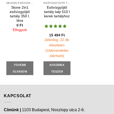
DESIGN ESŐVÍZGYŰJTŐK
ESŐVÍZGYŰJTŐ TARTÁLY TALPAK
Stone 2in1
Esővízgyűjtő
esővízgyűjtő
tartály talp 510 l
tartály 350 l,
kerek tartályhoz
láva
0
Ft
Elfogyott
15 494
Ft
Jelenleg: 22 db
készleten
(Utánrendelés
elérhető)
TOVÁBB
KOSÁRBA
OLVASOM
TESZEM
KAPCSOLAT
Címünk |
1103 Budapest, Noszlopy utca 2-6.