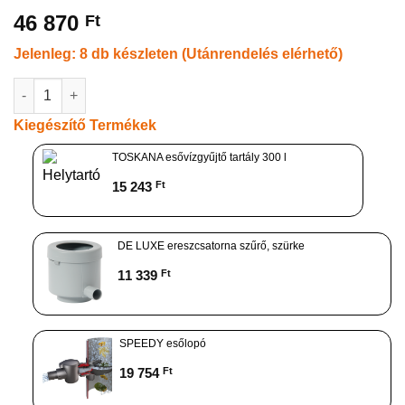
46 870
Ft
Jelenleg: 8 db készleten (Utánrendelés elérhető)
Esővízgyűjtő fahatású hordó, tartály talp 350 L, barna mennyis
Kiegészítő Termékek
TOSKANA esővízgyűjtő tartály 300 l
15 243
Ft
DE LUXE ereszcsatorna szűrő, szürke
11 339
Ft
SPEEDY esőlopó
19 754
Ft