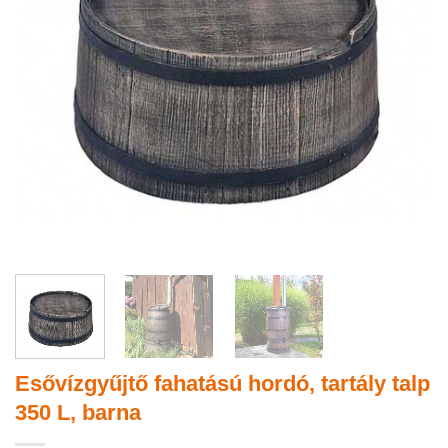
Esővízgyűjtő fahatású hordó, tartály talp
350 L, barna