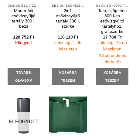
DESIGN ESŐVÍZGYŰJTŐK
DESIGN ESŐVÍZGYŰJTŐK
ESŐVÍZGYŰJTŐ TARTÁLY TALPAK
Mauer fali
2in1
Talp, szögletes
esővízgyűjtő
esővízgyűjtő
300 l-es
tartály 300 l,
tartály 300 l,
esővízgyűjtő
bézs
szürke
tartályhoz,
grafitszürke
120 752
Ft
118 110
Ft
17 780
Ft
Elfogyott
Jelenleg: 1 db
Jelenleg: 15 db
készleten
készleten
(Utánrendelés
elérhető)
TOVÁBB
KOSÁRBA
KOSÁRBA
OLVASOM
TESZEM
TESZEM
ELFOGYOTT