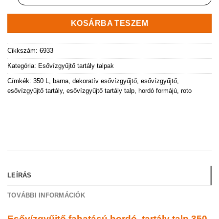
KOSÁRBA TESZEM
Cikkszám:
6933
Kategória:
Esővízgyűjtő tartály talpak
Címkék:
350 L
,
barna
,
dekoratív esővízgyűjtő
,
esővízgyűjtő
,
esővízgyűjtő tartály
,
esővízgyűjtő tartály talp
,
hordó formájú
,
roto
LEÍRÁS
TOVÁBBI INFORMÁCIÓK
Esővízgyűjtő fahatású hordó, tartály talp 350