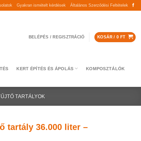
olatok
Gyakran ismételt kérdések
Általános Szerződési Feltételek
BELÉPÉS / REGISZTRÁCIÓ
KOSÁR /
0
FT
TÉS
KERT ÉPÍTÉS ÉS ÁPOLÁS
KOMPOSZTÁLÓK
YŰJTŐ TARTÁLYOK
tartály 36.000 liter –