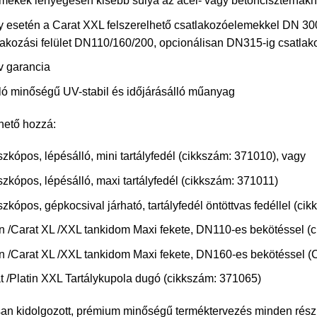
rmékek lényegesen kisebb súlya az acél- vagy betonciszternákhoz
y esetén a Carat XXL felszerelhető csatlakozóelemekkel DN 30
lakozási felület DN110/160/200, opcionálisan DN315-ig csatlak
v garancia
ló minőségű UV-stabil és időjárásálló műanyag
hető hozzá:
szkópos, lépésálló, mini tartályfedél (cikkszám:
371010
), vagy
szkópos, lépésálló, maxi tartályfedél (cikkszám:
371011
)
szkópos, gépkocsival járható, tartályfedél öntöttvas fedéllel (ci
in /Carat XL /XXL tankidom Maxi fekete, DN110-es bekötéssel (
in /Carat XL /XXL tankidom Maxi fekete, DN160-es bekötéssel 
t /Platin XXL Tartálykupola dugó (cikkszám:
371065
)
n kidolgozott, prémium minőségű terméktervezés minden részl