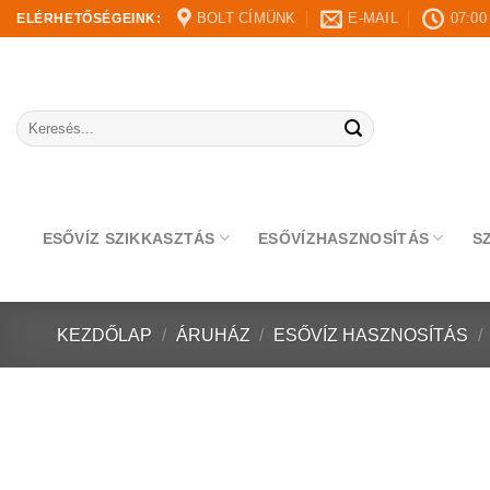
Skip
BOLT CÍMÜNK
E-MAIL
07:00
ELÉRHETŐSÉGEINK:
to
content
Keresés
a
következőre:
ESŐVÍZ SZIKKASZTÁS
ESŐVÍZHASZNOSÍTÁS
S
KEZDŐLAP
/
ÁRUHÁZ
/
ESŐVÍZ HASZNOSÍTÁS
/