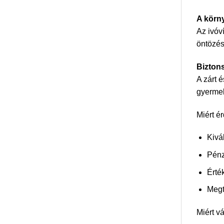
A körny
Az ivóv
öntözés
Bizton
A zárt 
gyerme
Miért é
Kivál
Pénz
Érté
Megt
Miért v