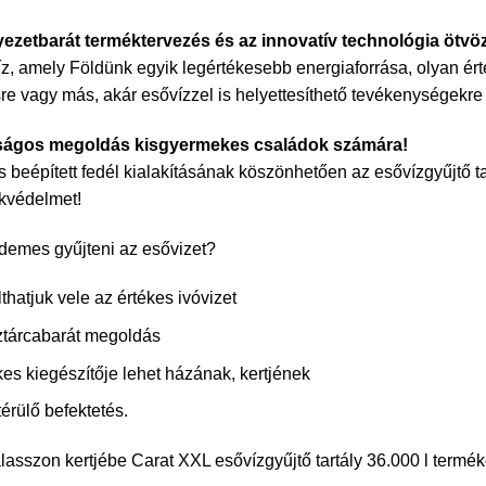
ezetbarát terméktervezés és az innovatív technológia ötvö
íz, amely Földünk egyik legértékesebb energiaforrása, olyan ért
re vagy más, akár esővízzel is helyettesíthető tevékenységekre 
ságos megoldás kisgyermekes családok számára!
és beépített fedél kialakításának köszönhetően az esővízgyűjtő tar
kvédelmet!
rdemes gyűjteni az esővizet?
thatjuk vele az értékes ivóvizet
tárcabarát megoldás
kes kiegészítője lehet házának, kertjének
érülő befektetés.
álasszon kertjébe Carat XXL esővízgyűjtő tartály 36.000 l termék