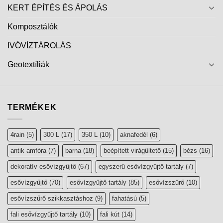
KERT ÉPÍTÉS ÉS ÁPOLÁS
Komposztálók
IVÓVÍZTÁROLÁS
Geotextíliák
TERMÉKEK
4rain
(5)
300 L
(17)
350 L
(10)
aknafedél
(6)
antik amfóra
(7)
barna
(18)
beépített virágültető
(15)
bézs
(16)
dekoratív esővízgyűjtő
(67)
egyszerű esővízgyűjtő tartály
(7)
esővízgyűjtő
(70)
esővízgyűjtő tartály
(85)
esővízszűrő
(10)
esővízszűrő szikkasztáshoz
(9)
fahatású
(5)
fali esővízgyűjtő tartály
(10)
fali kút
(14)