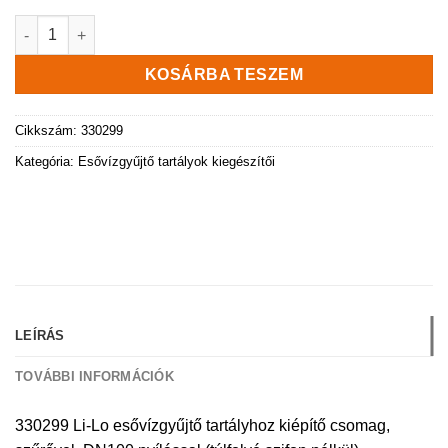
Li-Lo esővízgyűjtő tartályhoz kiépítő csomag, szűrővel, DN100 n
KOSÁRBA TESZEM
Cikkszám:
330299
Kategória:
Esővízgyűjtő tartályok kiegészítői
LEÍRÁS
TOVÁBBI INFORMÁCIÓK
330299 Li-Lo esővízgyűjtő tartályhoz kiépítő csomag,