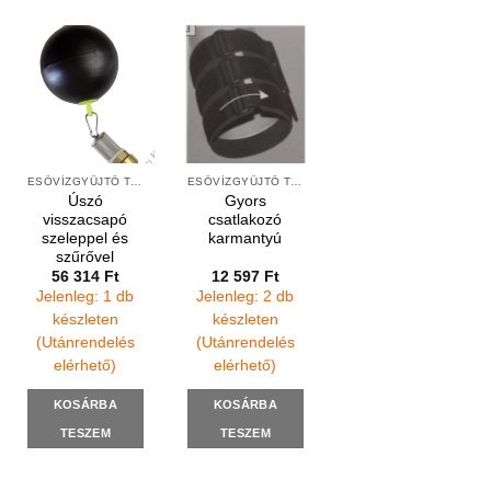
ESŐVÍZGYŰJTŐ TARTÁLYOK KIEGÉSZÍTŐI
ESŐVÍZGYŰJTŐ TARTÁLYOK KIEGÉSZÍTŐI
Úszó
Gyors
visszacsapó
csatlakozó
szeleppel és
karmantyú
szűrővel
56 314
Ft
12 597
Ft
Jelenleg: 1 db
Jelenleg: 2 db
készleten
készleten
(Utánrendelés
(Utánrendelés
elérhető)
elérhető)
KOSÁRBA
KOSÁRBA
TESZEM
TESZEM