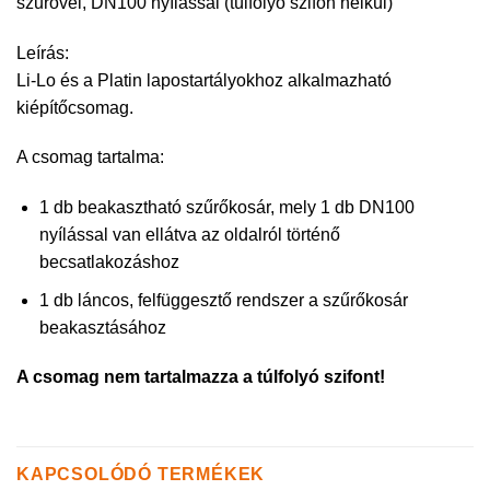
szűrővel, DN100 nyílással (túlfolyó szifon nélkül)
Leírás:
Li-Lo és a Platin lapostartályokhoz alkalmazható
kiépítőcsomag.
A csomag tartalma:
1 db beakasztható szűrőkosár, mely 1 db DN100
nyílással van ellátva az oldalról történő
becsatlakozáshoz
1 db láncos, felfüggesztő rendszer a szűrőkosár
beakasztásához
A csomag nem tartalmazza a túlfolyó szifont!
KAPCSOLÓDÓ TERMÉKEK