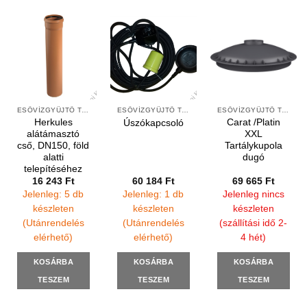
ESŐVÍZGYŰJTŐ TARTÁLYOK KIEGÉSZÍTŐI
ESŐVÍZGYŰJTŐ TARTÁLYOK KIEGÉSZÍTŐI
ESŐVÍZGYŰJTŐ TARTÁLYOK KIEGÉSZÍTŐI
Herkules
Carat /Platin
Úszókapcsoló
alátámasztó
XXL
cső, DN150, föld
Tartálykupola
alatti
dugó
telepítéséhez
16 243
Ft
60 184
Ft
69 665
Ft
Jelenleg: 5 db
Jelenleg: 1 db
Jelenleg nincs
készleten
készleten
készleten
(Utánrendelés
(Utánrendelés
(szállítási idő 2-
elérhető)
elérhető)
4 hét)
KOSÁRBA
KOSÁRBA
KOSÁRBA
TESZEM
TESZEM
TESZEM