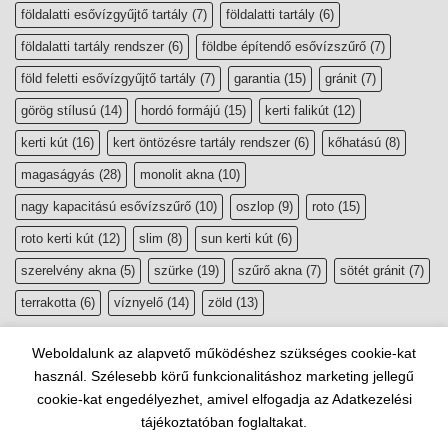
földalatti esővízgyűjtő tartály
(7)
földalatti tartály
(6)
földalatti tartály rendszer
(6)
földbe építendő esővízszűrő
(7)
föld feletti esővízgyűjtő tartály
(7)
garantia
(15)
gránit
(7)
görög stílusú
(14)
hordó formájú
(15)
kerti falikút
(12)
kerti kút
(16)
kert öntözésre tartály rendszer
(6)
kőhatású
(8)
magaságyás
(28)
monolit akna
(10)
nagy kapacitású esővízszűrő
(10)
oszlop
(9)
roto
(15)
roto kerti kút
(12)
slim
(8)
sun kerti kút
(6)
szerelvény akna
(5)
szürke
(19)
szűrő akna
(7)
sötét gránit
(7)
terrakotta
(6)
víznyelő
(14)
zöld
(13)
Weboldalunk az alapvető működéshez szükséges cookie-kat
használ. Szélesebb körű funkcionalitáshoz marketing jellegű
cookie-kat engedélyezhet, amivel elfogadja az Adatkezelési
tájékoztatóban foglaltakat.
Copyright 2026 ©
esővízgyűjtő, szikkasztó webáruház
|