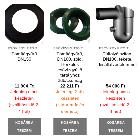
ESŐVÍZGYŰJTŐ TARTÁLYOK KIEGÉSZÍTŐI
ESŐVÍZGYŰJTŐ TARTÁLYOK KIEGÉSZÍTŐI
ESŐVÍZGYŰJTŐ TARTÁLYOK KIEGÉSZÍTŐI
Tömítőgyűrű
Tömítőgyűrű,
Túlfolyó szifon,
DN150
DN100, zöld,
DN100, fekete,
Herkules
kisállatvédelemmel
esővízgyűjtő
tartályhoz
2db/csomag
11 904
Ft
22 211
Ft
54 006
Ft
Jelenleg nincs
Jelenleg: 2 db
Jelenleg nincs
készleten
készleten
készleten
(szállítási idő 2-
(Utánrendelés
(szállítási idő 2-
4 hét)
elérhető)
4 hét)
KOSÁRBA
KOSÁRBA
KOSÁRBA
TESZEM
TESZEM
TESZEM