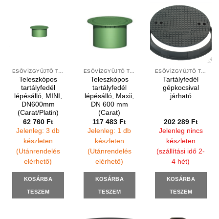
ESŐVÍZGYŰJTŐ TARTÁLYOK KIEGÉSZÍTŐI
ESŐVÍZGYŰJTŐ TARTÁLYOK KIEGÉSZÍTŐI
ESŐVÍZGYŰJTŐ TARTÁLYOK KIEGÉSZÍTŐI
Teleszkópos
Teleszkópos
Tartályfedél
tartályfedél
tartályfedél
gépkocsival
lépésálló, MINI,
lépésálló, Maxii,
járható
DN600mm
DN 600 mm
(Carat/Platin)
(Carat)
62 760
Ft
117 483
Ft
202 289
Ft
Jelenleg: 3 db
Jelenleg: 1 db
Jelenleg nincs
készleten
készleten
készleten
(Utánrendelés
(Utánrendelés
(szállítási idő 2-
elérhető)
elérhető)
4 hét)
KOSÁRBA
KOSÁRBA
KOSÁRBA
TESZEM
TESZEM
TESZEM