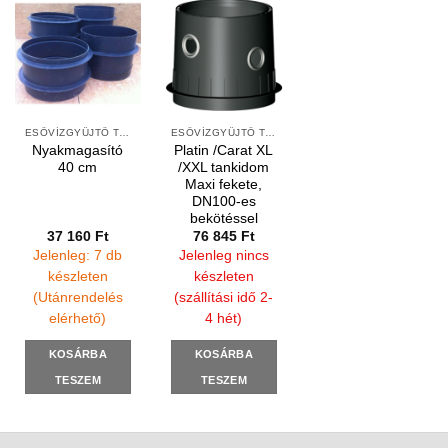
ESŐVÍZGYŰJTŐ TARTÁLYOK KIEGÉSZÍTŐI
ESŐVÍZGYŰJTŐ TARTÁLYOK KIEGÉSZÍTŐI
Nyakmagasító
Platin /Carat XL
40 cm
/XXL tankidom
Maxi fekete,
DN100-es
bekötéssel
37 160
Ft
76 845
Ft
Jelenleg: 7 db
Jelenleg nincs
készleten
készleten
(Utánrendelés
(szállítási idő 2-
elérhető)
4 hét)
KOSÁRBA
KOSÁRBA
TESZEM
TESZEM