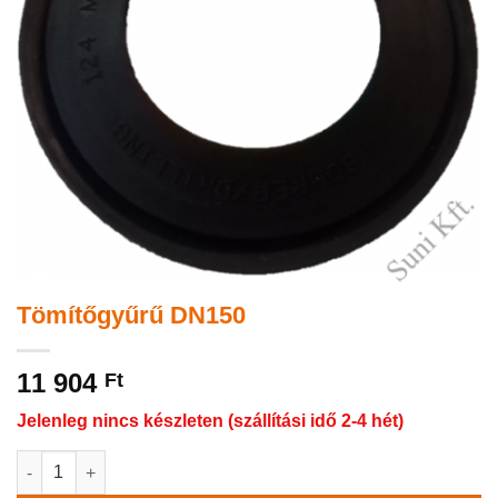
Tömítőgyűrű DN150
11 904
Ft
Jelenleg nincs készleten (szállítási idő 2-4 hét)
Tömítőgyűrű DN150 mennyiség