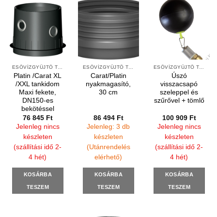
ESŐVÍZGYŰJTŐ TARTÁLYOK KIEGÉSZÍTŐI
ESŐVÍZGYŰJTŐ TARTÁLYOK KIEGÉSZÍTŐI
ESŐVÍZGYŰJTŐ TARTÁLYOK KIEGÉSZÍTŐI
Platin /Carat XL
Carat/Platin
Úszó
/XXL tankidom
nyakmagasító,
visszacsapó
Maxi fekete,
30 cm
szeleppel és
DN150-es
szűrővel + tömlő
bekötéssel
76 845
Ft
86 494
Ft
100 909
Ft
Jelenleg nincs
Jelenleg: 3 db
Jelenleg nincs
készleten
készleten
készleten
(szállítási idő 2-
(Utánrendelés
(szállítási idő 2-
4 hét)
elérhető)
4 hét)
KOSÁRBA
KOSÁRBA
KOSÁRBA
TESZEM
TESZEM
TESZEM