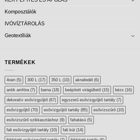
Komposztálók
IVÓVÍZTÁROLÁS
Geotextíliák
TERMÉKEK
4rain
(5)
300 L
(17)
350 L
(10)
aknafedél
(6)
antik amfóra
(7)
barna
(18)
beépített virágültető
(15)
bézs
(16)
dekoratív esővízgyűjtő
(67)
egyszerű esővízgyűjtő tartály
(7)
esővízgyűjtő
(70)
esővízgyűjtő tartály
(85)
esővízszűrő
(10)
esővízszűrő szikkasztáshoz
(9)
fahatású
(5)
fali esővízgyűjtő tartály
(10)
fali kút
(14)
földalatti esővízgyűjtő tartály
(7)
földalatti tartály
(6)