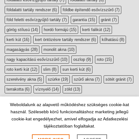
földalatti tartály rendszer
(6)
földbe építendő esővízszűrő
(7)
föld feletti esővízgyűjtő tartály
(7)
garantia
(15)
gránit
(7)
görög stílusú
(14)
hordó formájú
(15)
kerti falikút
(12)
kerti kút
(16)
kert öntözésre tartály rendszer
(6)
kőhatású
(8)
magaságyás
(28)
monolit akna
(10)
nagy kapacitású esővízszűrő
(10)
oszlop
(9)
roto
(15)
roto kerti kút
(12)
slim
(8)
sun kerti kút
(6)
szerelvény akna
(5)
szürke
(19)
szűrő akna
(7)
sötét gránit
(7)
terrakotta
(6)
víznyelő
(14)
zöld
(13)
Weboldalunk az alapvető működéshez szükséges cookie-kat
használ. Szélesebb körű funkcionalitáshoz marketing jellegű
cookie-kat engedélyezhet, amivel elfogadja az Adatkezelési
tájékoztatóban foglaltakat.
Copyright 2026 ©
esővízgyűjtő, szikkasztó webáruház
|
Website by
Lindividu Webdesign