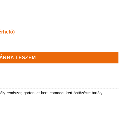
érhető)
 JET kerti rendszerrel mennyiség
ÁRBA TESZEM
rtály rendszer
,
garten jet kerti csomag
,
kert öntözésre tartály