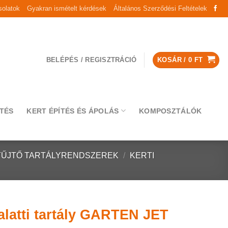
olatok
Gyakran ismételt kérdések
Általános Szerződési Feltételek
BELÉPÉS / REGISZTRÁCIÓ
KOSÁR /
0
FT
TÉS
KERT ÉPÍTÉS ÉS ÁPOLÁS
KOMPOSZTÁLÓK
YŰJTŐ TARTÁLYRENDSZEREK
/
KERTI
ldalatti tartály GARTEN JET