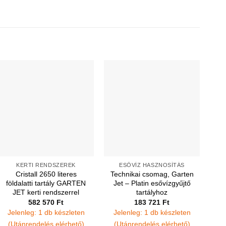
KERTI RENDSZEREK
ESŐVÍZ HASZNOSÍTÁS
Cristall 2650 literes
Technikai csomag, Garten
földalatti tartály GARTEN
Jet – Platin esővízgyűjtő
JET kerti rendszerrel
tartályhoz
582 570
Ft
183 721
Ft
Jelenleg: 1 db készleten
Jelenleg: 1 db készleten
(Utánrendelés elérhető)
(Utánrendelés elérhető)