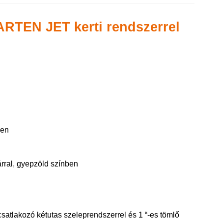
y GARTEN JET kerti rendszerrel
ben
árral, gyepzöld színben
csatlakozó kétutas szeleprendszerrel és 1 “-es tömlő