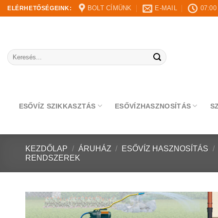
Skip
BOLT CÍMÜNK
E-MAIL
07:00
ELÉRHETŐSÉGEINK:
to
content
Keresés
a
következőre:
ESŐVÍZ SZIKKASZTÁS
ESŐVÍZHASZNOSÍTÁS
S
KEZDŐLAP
/
ÁRUHÁZ
/
ESŐVÍZ HASZNOSÍTÁS
/
RENDSZEREK