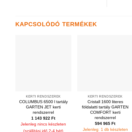
KAPCSOLÓDÓ TERMÉKEK
KERTI RENDSZEREK
KERTI RENDSZEREK
COLUMBUS 6500 l tartály
Cristall 1600 literes
GARTEN JET kerti
földalatti tartály GARTEN
rendszerrel
COMFORT kerti
rendszerrel
1 143 922
Ft
594 965
Ft
Jelenleg nincs készleten
Jelenleg: 1 db készleten
(szállítási idő 2-4 hét)