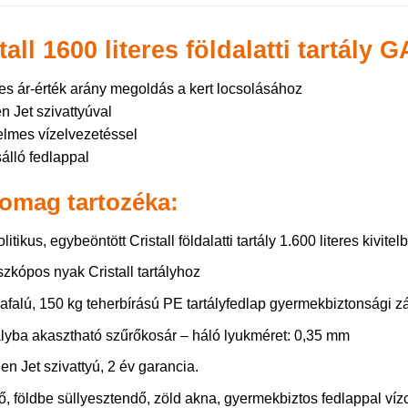
tall 1600 literes földalatti tartál
es ár-érték arány megoldás a kert locsolásához
n Jet szivattyúval
lmes vízelvezetéssel
álló fedlappal
omag tartozéka:
itikus, egybeöntött Cristall földalatti tartály 1.600 literes kivitel
szkópos nyak Cristall tartályhoz
afalú, 150 kg teherbírású PE tartályfedlap gyermekbiztonsági z
ályba akasztható szűrőkosár – háló lyukméret: 0,35 mm
en Jet szivattyú, 2 év garancia.
ő, földbe süllyesztendő, zöld akna, gyermekbiztos fedlappal víz