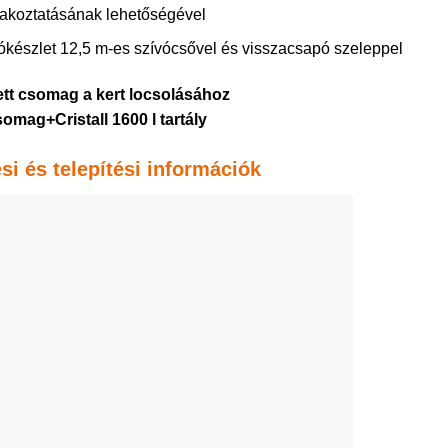
lakoztatásának lehetőségével
ókészlet 12,5 m-es szívócsővel és visszacsapó szeleppel
tt csomag a kert locsolásához
somag+Cristall 1600 l tartály
si és telepítési információk