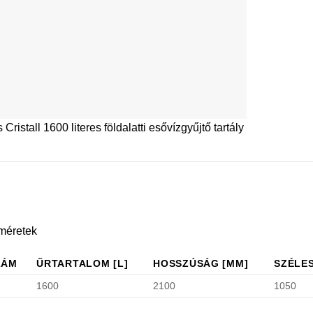
Cristall 1600 literes földalatti esővízgyűjtő tartály
 méretek
ZÁM
ŰRTARTALOM [L]
HOSSZÚSÁG [MM]
SZÉLES
1600
2100
1050