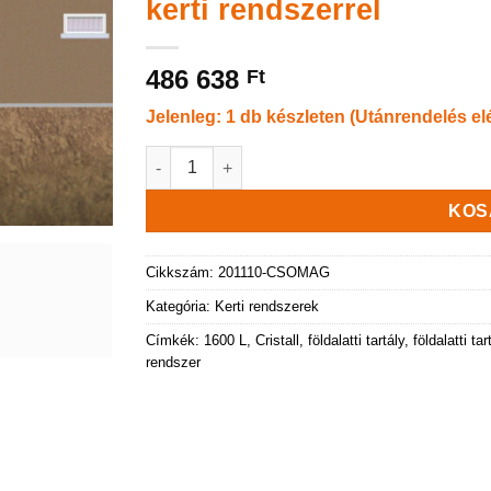
kerti rendszerrel
486 638
Ft
Jelenleg: 1 db készleten (Utánrendelés el
Cristall 1600 literes földalatti tartály GARTEN
KOS
Cikkszám:
201110-CSOMAG
Kategória:
Kerti rendszerek
Címkék:
1600 L
,
Cristall
,
földalatti tartály
,
földalatti ta
rendszer