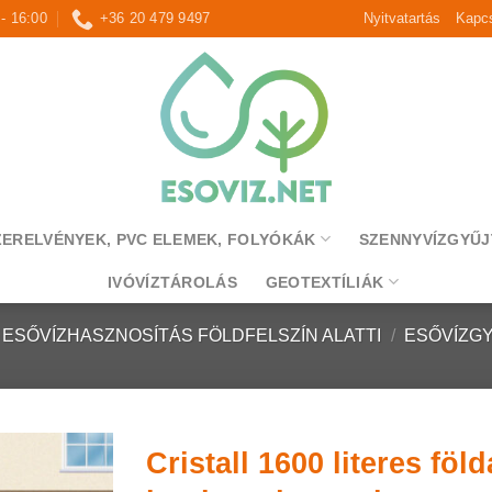
 - 16:00
+36 20 479 9497
Nyitvatartás
Kapcs
ZERELVÉNYEK, PVC ELEMEK, FOLYÓKÁK
SZENNYVÍZGYŰJ
IVÓVÍZTÁROLÁS
GEOTEXTÍLIÁK
ESŐVÍZHASZNOSÍTÁS FÖLDFELSZÍN ALATTI
/
ESŐVÍZG
Cristall 1600 literes fö