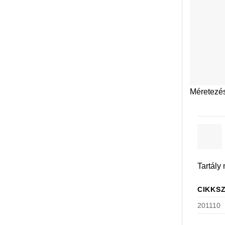
Méretezés 
Tartály
CIKKS
201110