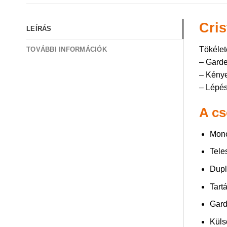
Cris
LEÍRÁS
Tökélet
TOVÁBBI INFORMÁCIÓK
– Garde
– Kénye
– Lépés
A cs
Monol
Tele
Dupl
Tart
Gard
Küls