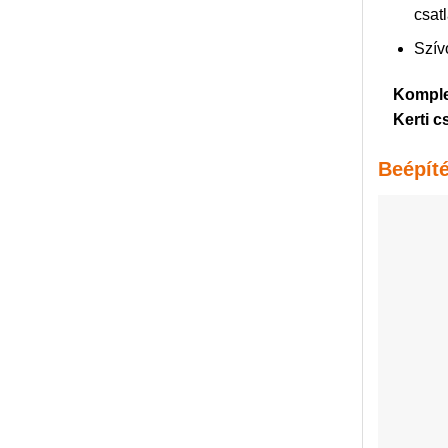
csat
Szív
Komple
Kerti c
Beépíté