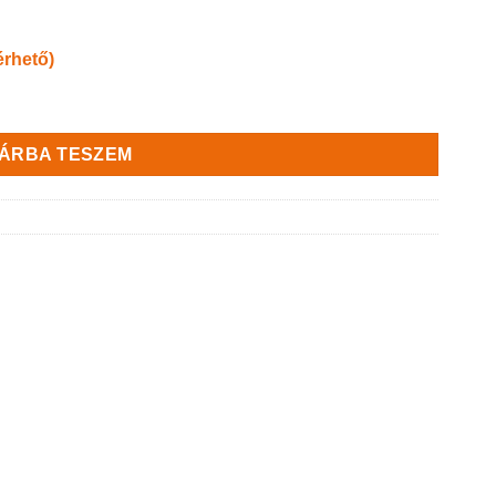
érhető)
ennyiség
ÁRBA TESZEM