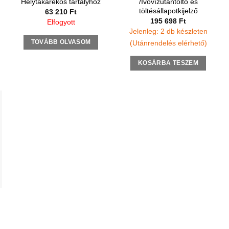
Helytakarékos tartályhoz
/Ivóvízutántöltő és
töltésállapotkijelző
63 210
Ft
195 698
Ft
Elfogyott
Jelenleg: 2 db készleten
TOVÁBB OLVASOM
(Utánrendelés elérhető)
KOSÁRBA TESZEM