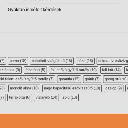
Gyakran ismételt kérdések
(7)
barna
(18)
beépített virágültető
(15)
bézs
(16)
dekoratív esővízg
sztáshoz
(9)
fahatású
(5)
fali esővízgyűjtő tartály
(10)
fali kút
(14)
f
öld feletti esővízgyűjtő tartály
(7)
garantia
(15)
gránit
(7)
görög stílusú
28)
monolit akna
(10)
nagy kapacitású esővízszűrő
(10)
oszlop
(9)
(7)
terrakotta
(6)
víznyelő
(14)
zöld
(13)