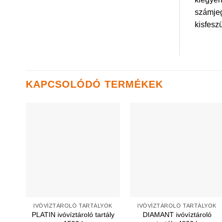
számjeg
kisfesz
KAPCSOLÓDÓ TERMÉKEK
IVÓVÍZTÁROLÓ TARTÁLYOK
IVÓVÍZTÁROLÓ TARTÁLYOK
PLATIN ivóvíztároló tartály
DIAMANT ivóvíztároló