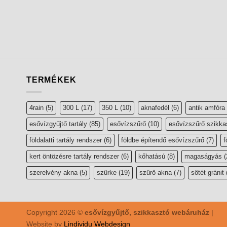
TERMÉKEK
4rain
(5)
300 L
(17)
350 L
(10)
aknafedél
(6)
antik amfóra
esővízgyűjtő tartály
(85)
esővízszűrő
(10)
esővízszűrő szikka
földalatti tartály rendszer
(6)
földbe építendő esővízszűrő
(7)
f
kert öntözésre tartály rendszer
(6)
kőhatású
(8)
magaságyás
(
szerelvény akna
(5)
szürke
(19)
szűrő akna
(7)
sötét gránit
Copyright 2026 ©
esővízgyűjtő, szikkasztó webáruház
|
Website by
Lindividu Webdesign