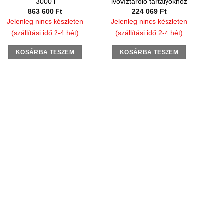
3000 l
ivóvíztároló tartályokhoz
863 600
Ft
224 069
Ft
Jelenleg nincs készleten
Jelenleg nincs készleten
(szállítási idő 2-4 hét)
(szállítási idő 2-4 hét)
KOSÁRBA TESZEM
KOSÁRBA TESZEM