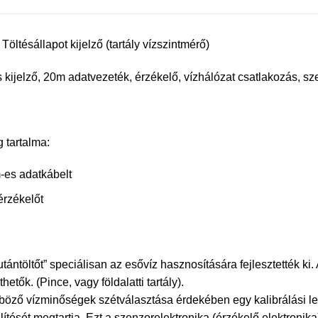
öltésállapot kijelző (tartály vízszintmérő)
is kijelző, 20m adatvezeték, érzékelő, vízhálózat csatlakozás, sz
tartalma:
-es adatkábelt
érzékelőt
-utántöltőt” speciálisan az esővíz hasznosítására fejlesztették k
thetők. (Pince, vagy földalatti tartály).
böző vízminőségek szétválasztása érdekében egy kalibrálási leh
lítését megtartja. Ezt a szenzorelektronika (érzékelő elektroni