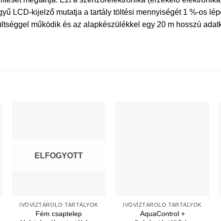
yű LCD-kijelző mutatja a tartály töltési mennyiségét 1 %-os lé
ültséggel működik és az alapkészülékkel egy 20 m hosszú adatk
ELFOGYOTT
IVÓVÍZTÁROLÓ TARTÁLYOK
IVÓVÍZTÁROLÓ TARTÁLYOK
Fém csaptelep
AquaControl +