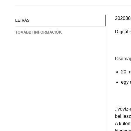
202038 T
LEÍRÁS
Digitál
TOVÁBBI INFORMÁCIÓK
Csomag 
20 m
egy 
„Ivóvíz
beillesz
A külön
kiegyen