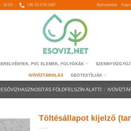
 - 16:00
+36 20 479 9497
Nyitvatartás
Kapcs
ZERELVÉNYEK, PVC ELEMEK, FOLYÓKÁK
SZENNYVÍZGYŰJ
IVÓVÍZTÁROLÁS
GEOTEXTÍLIÁK
ESŐVÍZHASZNOSÍTÁS FÖLDFELSZÍN ALATTI
/
IVÓVÍZTÁ
Töltésállapot kijelző (ta