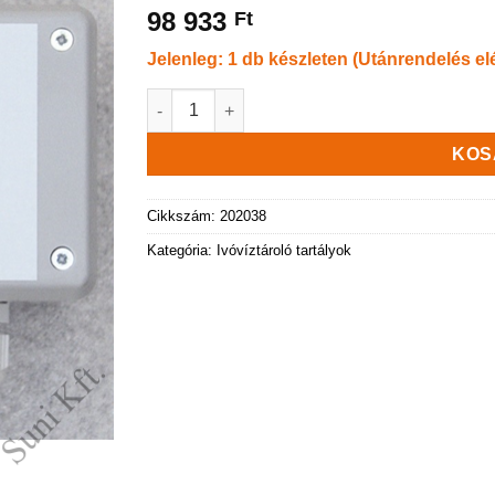
98 933
Ft
Jelenleg: 1 db készleten (Utánrendelés el
Töltésállapot kijelző (tartály vízszintmérő) m
KOS
Cikkszám:
202038
Kategória:
Ivóvíztároló tartályok