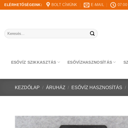
Skip
BOLT CÍMÜNK
E-MAIL
07:00
ELÉRHETŐSÉGEINK:
to
content
Keresés
a
következőre:
ESŐVÍZ SZIKKASZTÁS
ESŐVÍZHASZNOSÍTÁS
S
KEZDŐLAP
/
ÁRUHÁZ
/
ESŐVÍZ HASZNOSÍTÁS
/