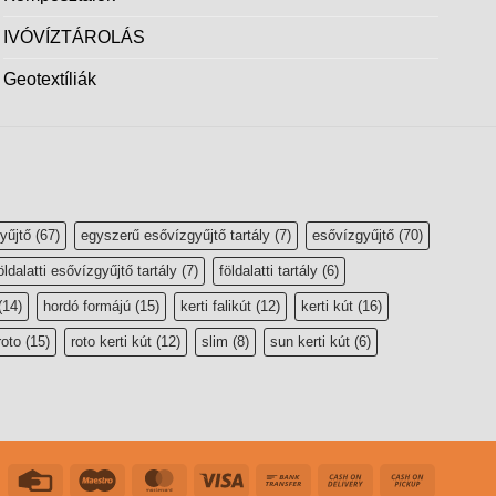
IVÓVÍZTÁROLÁS
Geotextíliák
yűjtő
(67)
egyszerű esővízgyűjtő tartály
(7)
esővízgyűjtő
(70)
öldalatti esővízgyűjtő tartály
(7)
földalatti tartály
(6)
(14)
hordó formájú
(15)
kerti falikút
(12)
kerti kút
(16)
roto
(15)
roto kerti kút
(12)
slim
(8)
sun kerti kút
(6)