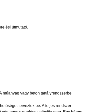
erelési útmutató.
i. A műanyag vagy beton tartályrendszerbe
etőséget terveztek be. A teljes rendszer
ka) végleges szerelése valósítja meg. Egy három