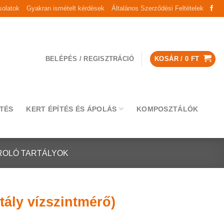
olatok
Gyakran ismételt kérdések
Általános Szerződési Feltételek
BELÉPÉS / REGISZTRÁCIÓ
KOSÁR /
0
FT
TÉS
KERT ÉPÍTÉS ÉS ÁPOLÁS
KOMPOSZTÁLÓK
ROLÓ TARTÁLYOK
rtály vízszintmérő)