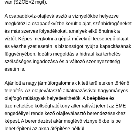
van (SZOE<2 mg/l).
A csapadékvíz-olajleválasztó a víznyelőkbe helyezve
megkötözi a csapadékvízbe került olajat, szénhidrogéneket
és más szerves folyadékokat, amelyek elkülönülnek a
víztől. Képes megkötni a gépjárművekről lecsepegő olajat,
és vészhelyzet esetén is biztonságot nyújt a kapacitásának
függvényében. Ideális megoldás a hidraulikai terhelés
szélsőséges ingadozása és a változó szennyezettség
esetén is.
Ajánlott a nagy járműforgalomnak kitett területeken történő
telepítés. Az olajleválasztó alkalmazásával hagyományos
olajfogó műtárgyak helyettesíthetők. A beépítése és
üzemeltetése költséghatékony alternatívát jelent az ÉME
engedéllyel rendelkező olajleválasztó berendezésekhez
képest. A berendezést akár meglévő víznyelőkbe is be
lehet építeni az akna átépítése nélkül.