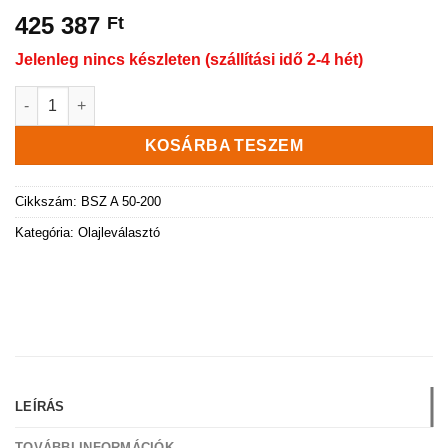
425 387
Ft
Jelenleg nincs készleten (szállítási idő 2-4 hét)
Csapadékvíz olajleválasztó komplett akna 6 l/sec mennyiség
KOSÁRBA TESZEM
Cikkszám:
BSZ A 50-200
Kategória:
Olajleválasztó
LEÍRÁS
TOVÁBBI INFORMÁCIÓK