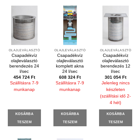
OLAJLEVÁLASZTÓ
OLAJLEVÁLASZTÓ
OLAJLEVÁLASZTÓ
Csapadékvíz
Csapadékvíz
Csapadékvíz
olajleválasztó
olajleválasztó
olajleválasztó
berendezés 24
komplett akna
berendezés 12
l/sec
24 l/sec
l/sec
454 724
Ft
608 324
Ft
301 054
Ft
Szállításra 7-9
Szállításra 7-9
Jelenleg nincs
munkanap
munkanap
készleten
(szállítási idő 2-
4 hét)
KOSÁRBA
KOSÁRBA
KOSÁRBA
TESZEM
TESZEM
TESZEM