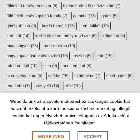
földalatti tartály rendszer
(6)
földbe építendő esővízszűrő
(7)
föld feletti esővízgyűjtő tartály
(7)
garantia
(13)
gránit
(5)
görög stílusú
(9)
hordó formájú
(13)
kerti falikút
(10)
kerti kút
(14)
kert öntözésre tartály rendszer
(6)
kőhatású
(5)
magaságyás
(25)
monolit akna
(10)
nagy kapacitású esővízszűrő
(10)
oszlop
(5)
roto
(15)
roto kerti kút
(10)
slim
(0)
sun kerti kút
(5)
szerelvény akna
(5)
szürke
(15)
szűrő akna
(7)
sötét gránit
(6)
terrakotta
(1)
víznyelő
(14)
zöld
(10)
Weboldalunk az alapvető működéshez szükséges cookie-kat
használ. Szélesebb körű funkcionalitáshoz marketing jellegű
cookie-kat engedélyezhet, amivel elfogadja az Adatkezelési
tájékoztatóban foglaltakat.
Copyright 2026 ©
esővízgyűjtő, szikkasztó webáruház
|
Website by
Lindividu Webdesign
MORE INFO
ACCEPT