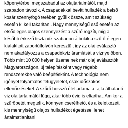
köpenytérbe, megszabadul az olajtartalmától, majd
szabadon távozik. A csapadékkal bevitt hulladék a belső
kosár szennyfogó terében gyűlik össze, amit szükség
esetén ki kell takarítani. Nagy mennyiségű eső esetén az
elsődleges olajos szennyezést a szűrő rögzíti, míg a
később érkező tiszta víz szabadon átbukik a szűrőrétegen
kialakított záportúlfolyón keresztül, így az olajleválasztó
nem akadályozza a csapadékvíz áramlását a víznyelőben.
Több mint 10 000 helyen üzemelnek már olajleválasztók
Magyarországon, új telepítésként vagy régebbi
rendszerekbe való beépítésként. A technológia nem
igényel folyamatos felügyeletet, csak időszakos
ellenőrzéseket. A szűrő hosszú élettartama a rajta áthaladó
víz olajtartalmától függ, akár több évig is eltarthat. Amikor a
szűrőbetét megtelik, könnyen cserélhető, és a keletkezett
kis mennyiségű olajos hulladékot égetéssel lehet
ártalmatlanítani.