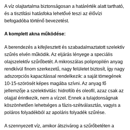
A víz olajtartalma biztonságosan a határérték alatt tartható,
és a tisztítási hatásfoka lehetővé teszi az élővízi
befogadóba történő bevezetést.
A komplett akna működése:
A berendezés a kifejlesztett és szabadalmaztatott szelektív
szűrés elvén működik. Az eljárás lényege a speciális
olajszelektív szűrőbetét. A mikroszálas polipropilén anyag
rendkívül finom szerkezetű, nagy felületet biztosít, így nagy
adszorpciós kapacitással rendelkezik: a saját tömegének
10-15-szörösét képes magába szívni. Az anyag fő
jellemzője a szelektivitás: hidrofób és oleofil, azaz csak az
olajjal érintkezik, nem a vízzel. Ennek a tulajdonságnak
köszönhetően lehetséges a fázis-szétválasztás, vagyis a
poláros folyadékból az apoláris folyadék szűrése.
A szennyezett víz, amikor átszivárog a szűrőbetéten a