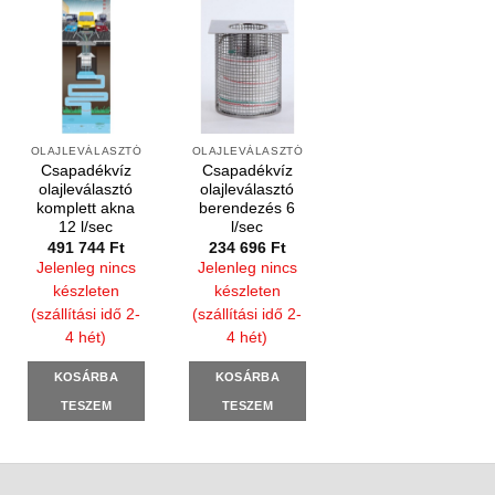
OLAJLEVÁLASZTÓ
OLAJLEVÁLASZTÓ
Csapadékvíz
Csapadékvíz
olajleválasztó
olajleválasztó
komplett akna
berendezés 6
12 l/sec
l/sec
491 744
Ft
234 696
Ft
Jelenleg nincs
Jelenleg nincs
készleten
készleten
(szállítási idő 2-
(szállítási idő 2-
4 hét)
4 hét)
KOSÁRBA
KOSÁRBA
TESZEM
TESZEM