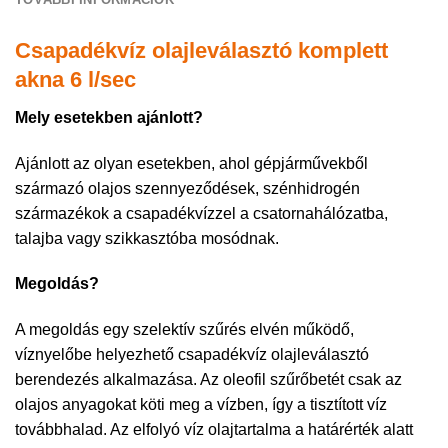
Csapadékvíz olajleválasztó komplett
akna 6 l/sec
Mely esetekben ajánlott?
Ajánlott az olyan esetekben, ahol gépjárművekből
származó olajos szennyeződések, szénhidrogén
származékok a csapadékvízzel a csatornahálózatba,
talajba vagy szikkasztóba mosódnak.
Megoldás?
A megoldás egy szelektív szűrés elvén működő,
víznyelőbe helyezhető csapadékvíz olajleválasztó
berendezés alkalmazása. Az oleofil szűrőbetét csak az
olajos anyagokat köti meg a vízben, így a tisztított víz
továbbhalad. Az elfolyó víz olajtartalma a határérték alatt