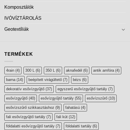
Komposztálók
IVÓVÍZTÁROLÁS
Geotextíliák
TERMÉKEK
4rain
(4)
300 L
(6)
350 L
(6)
aknafedél
(6)
antik amfóra
(4)
barna
(14)
beépített virágültető
(7)
bézs
(6)
dekoratív esővízgyűjtő
(37)
egyszerű esővízgyűjtő tartály
(7)
esővízgyűjtő
(40)
esővízgyűjtő tartály
(55)
esővízszűrő
(10)
esővízszűrő szikkasztáshoz
(9)
fahatású
(4)
fali esővízgyűjtő tartály
(7)
fali kút
(12)
földalatti esővízgyűjtő tartály
(7)
földalatti tartály
(6)