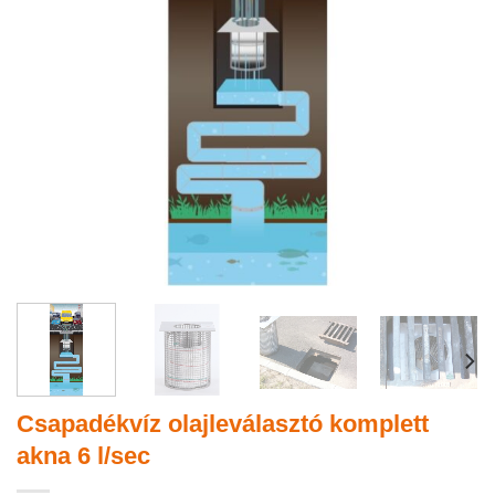
Csapadékvíz olajleválasztó komplett
akna 6 l/sec