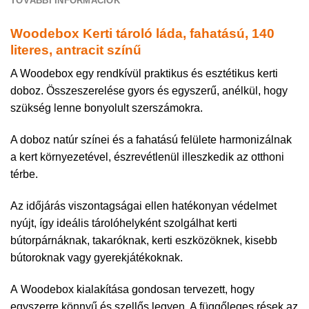
TOVÁBBI INFORMÁCIÓK
Woodebox Kerti tároló láda, fahatású, 140
literes, antracit színű
A Woodebox egy rendkívül praktikus és esztétikus kerti
doboz. Összeszerelése gyors és egyszerű, anélkül, hogy
szükség lenne bonyolult szerszámokra.
A doboz natúr színei és a fahatású felülete harmonizálnak
a kert környezetével, észrevétlenül illeszkedik az otthoni
térbe.
Az időjárás viszontagságai ellen hatékonyan védelmet
nyújt, így ideális tárolóhelyként szolgálhat kerti
bútorpárnáknak, takaróknak, kerti eszközöknek, kisebb
bútoroknak vagy gyerekjátékoknak.
A Woodebox kialakítása gondosan tervezett, hogy
egyszerre könnyű és szellős legyen. A függőleges rések az