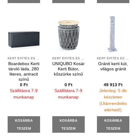
KERT ÉPÍTÉS ÉS ÁPOLÁS
KERT ÉPÍTÉS ÉS ÁPOLÁS
KERT ÉPÍTÉS ÉS ÁPOLÁS
Boardebox Kerti
UNIQUBO Kosár
Gránit kerti kút,
tároló láda, 280
Kerti Bútor,
világos gránit
literes, antracit
kőszürke színű
színű
0
Ft
0
Ft
49 913
Ft
Szállításra 7-9
Szállításra 7-9
Jelenleg: 5 db
munkanap
munkanap
készleten
(Utánrendelés
elérhető)
KOSÁRBA
KOSÁRBA
KOSÁRBA
TESZEM
TESZEM
TESZEM