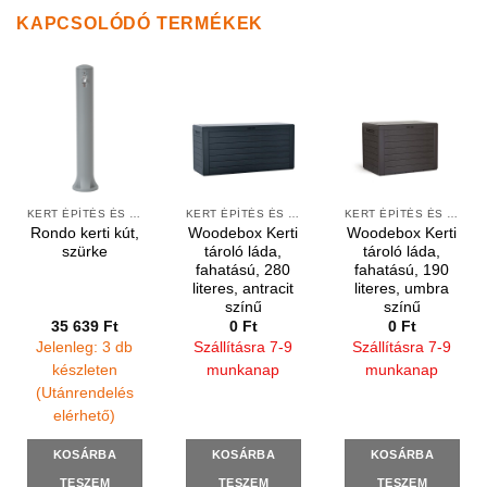
KAPCSOLÓDÓ TERMÉKEK
KERT ÉPÍTÉS ÉS ÁPOLÁS
KERT ÉPÍTÉS ÉS ÁPOLÁS
KERT ÉPÍTÉS ÉS ÁPOLÁS
Rondo kerti kút,
Woodebox Kerti
Woodebox Kerti
szürke
tároló láda,
tároló láda,
fahatású, 280
fahatású, 190
literes, antracit
literes, umbra
színű
színű
35 639
Ft
0
Ft
0
Ft
Jelenleg: 3 db
Szállításra 7-9
Szállításra 7-9
készleten
munkanap
munkanap
(Utánrendelés
elérhető)
KOSÁRBA
KOSÁRBA
KOSÁRBA
TESZEM
TESZEM
TESZEM