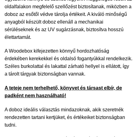
oldalfalakon megfelelő szellőzést biztosítanak, miközben a
doboz az esőtől védve tárolja értékeit. A kiváló minőségű
anyagból készült doboz ellenáll a mechanikai
sérüléseknek és az UV sugárzásnak, biztosítva hosszú
élettartamát.
A Woodebox kifejezetten könnyű hordozhatóság
érdekében kerekekkel és oldalsó fogantyúkkal rendelkezik.
Széles burkolattal és lakattal zárható hellyel is ellátott, így
a tárolt tárgyak biztonságban vannak.
A teteje nem terhelhető, könyvet és társast elbír, de
padként nem használható!
A doboz ideális választás mindazoknak, akik szeretnék
rendezetten tartani kertjüket, és értékeiket biztonságban
tudni.