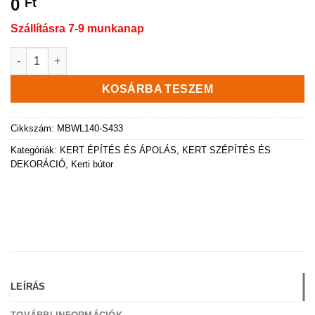
0
Ft
Szállításra 7-9 munkanap
Woodebox Kerti tároló láda, fahatású, 140 literes, antracit szí
KOSÁRBA TESZEM
Cikkszám:
MBWL140-S433
Kategóriák:
KERT ÉPÍTÉS ÉS ÁPOLÁS
,
KERT SZÉPÍTÉS ÉS
DEKORÁCIÓ
,
Kerti bútor
LEÍRÁS