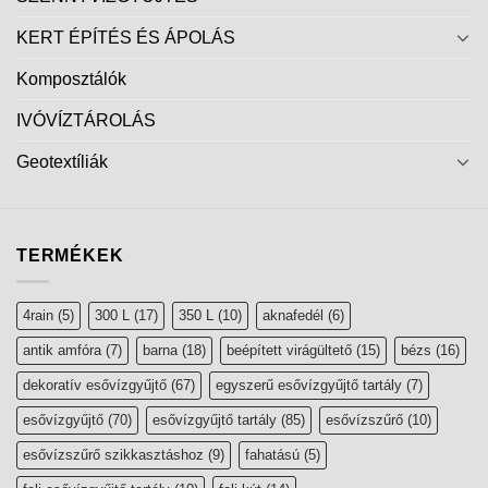
KERT ÉPÍTÉS ÉS ÁPOLÁS
Komposztálók
IVÓVÍZTÁROLÁS
Geotextíliák
TERMÉKEK
4rain
(5)
300 L
(17)
350 L
(10)
aknafedél
(6)
antik amfóra
(7)
barna
(18)
beépített virágültető
(15)
bézs
(16)
dekoratív esővízgyűjtő
(67)
egyszerű esővízgyűjtő tartály
(7)
esővízgyűjtő
(70)
esővízgyűjtő tartály
(85)
esővízszűrő
(10)
esővízszűrő szikkasztáshoz
(9)
fahatású
(5)