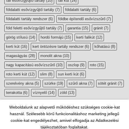
fali esővízgyűjtő tartály
(10)
fali kút
(14)
földalatti esővízgyűjtő tartály
(7)
földalatti tartály
(6)
földalatti tartály rendszer
(6)
földbe építendő esővízszűrő
(7)
föld feletti esővízgyűjtő tartály
(7)
garantia
(15)
gránit
(7)
görög stílusú
(14)
hordó formájú
(15)
kerti falikút
(12)
kerti kút
(16)
kert öntözésre tartály rendszer
(6)
kőhatású
(8)
magaságyás
(28)
monolit akna
(10)
nagy kapacitású esővízszűrő
(10)
oszlop
(9)
roto
(15)
roto kerti kút
(12)
slim
(8)
sun kerti kút
(6)
szerelvény akna
(5)
szürke
(19)
szűrő akna
(7)
sötét gránit
(7)
terrakotta
(6)
víznyelő
(14)
zöld
(13)
Weboldalunk az alapvető működéshez szükséges cookie-kat
használ. Szélesebb körű funkcionalitáshoz marketing jellegű
cookie-kat engedélyezhet, amivel elfogadja az Adatkezelési
tájékoztatóban foglaltakat.