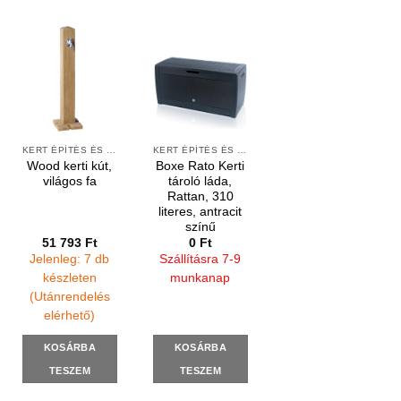
KERT ÉPÍTÉS ÉS ÁPOLÁS
KERT ÉPÍTÉS ÉS ÁPOLÁS
Wood kerti kút,
Boxe Rato Kerti
világos fa
tároló láda,
Rattan, 310
literes, antracit
színű
51 793
Ft
0
Ft
Jelenleg: 7 db
Szállításra 7-9
készleten
munkanap
(Utánrendelés
elérhető)
KOSÁRBA
KOSÁRBA
TESZEM
TESZEM