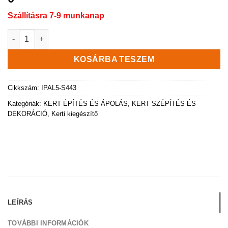
Szállításra 7-9 munkanap
Ipal Kerti Paliszád szegély, szürke színű mennyiség
KOSÁRBA TESZEM
Cikkszám:
IPAL5-S443
Kategóriák:
KERT ÉPÍTÉS ÉS ÁPOLÁS
,
KERT SZÉPÍTÉS ÉS
DEKORÁCIÓ
,
Kerti kiegészítő
LEÍRÁS
TOVÁBBI INFORMÁCIÓK