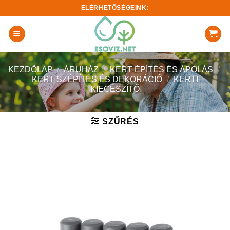
Skip
ELÉRHETŐSÉGEINK:
to
content
KEZDŐLAP
/
ÁRUHÁZ
/
KERT ÉPÍTÉS ÉS ÁPOLÁS
/
KERT SZÉPÍTÉS ÉS DEKORÁCIÓ
/
KERTI
KIEGÉSZÍTŐ
SZŰRÉS