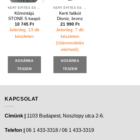
KERT ÉPÍTÉS ÉS ÁPOLÁS
KERT ÉPÍTÉS ÉS ÁPOLÁS
Kőmintájú
Kerti falikút
STONE S kaspó
Dioniz, bronz
10 745
Ft
21 990
Ft
Jelenleg: 13 db
Jelenleg: 7 db
készleten
készleten
(Utánrendelés
elérhető)
KOSÁRBA
KOSÁRBA
TESZEM
TESZEM
KAPCSOLAT
Címünk |
1103 Budapest, Noszlopy utca 2-6.
Telefon |
06 1 433-3318 / 06 1 433-3319