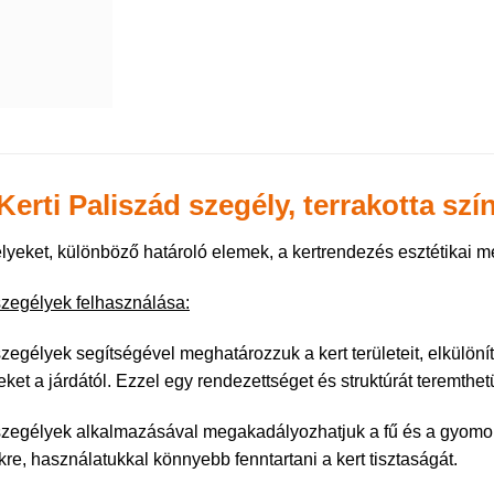
 Kerti Paliszád szegély, terrakotta szí
lyeket, különböző határoló elemek, a kertrendezés esztétikai 
 szegélyek felhasználása:
 szegélyek segítségével meghatározzuk a kert területeit, elkülöní
ket a járdától. Ezzel egy rendezettséget és struktúrát teremthet
 szegélyek alkalmazásával megakadályozhatjuk a fű és a gyom
ekre, használatukkal könnyebb fenntartani a kert tisztaságát.