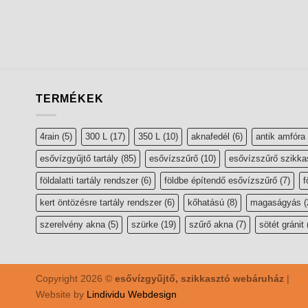
TERMÉKEK
4rain
(5)
300 L
(17)
350 L
(10)
aknafedél
(6)
antik amfóra
esővízgyűjtő tartály
(85)
esővízszűrő
(10)
esővízszűrő szikka
földalatti tartály rendszer
(6)
földbe építendő esővízszűrő
(7)
f
kert öntözésre tartály rendszer
(6)
kőhatású
(8)
magaságyás
(
szerelvény akna
(5)
szürke
(19)
szűrő akna
(7)
sötét gránit
Copyright 2026 ©
esővízgyűjtő, szikkasztó webáruház
|
Website by
Lindividu Webdesign