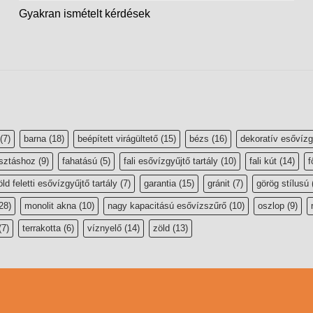
Gyakran ismételt kérdések
(7)
barna
(18)
beépített virágültető
(15)
bézs
(16)
dekoratív esővízg
sztáshoz
(9)
fahatású
(5)
fali esővízgyűjtő tartály
(10)
fali kút
(14)
f
öld feletti esővízgyűjtő tartály
(7)
garantia
(15)
gránit
(7)
görög stílusú
28)
monolit akna
(10)
nagy kapacitású esővízszűrő
(10)
oszlop
(9)
(7)
terrakotta
(6)
víznyelő
(14)
zöld
(13)