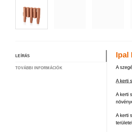
Ipal
LEÍRÁS
A szegé
TOVÁBBI INFORMÁCIÓK
A kerti
A kerti
növénye
A kerti
terület