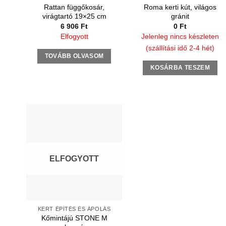
Rattan függőkosár,
Roma kerti kút, világos
virágtartó 19×25 cm
gránit
6 906
Ft
0
Ft
Elfogyott
Jelenleg nincs készleten
(szállítási idő 2-4 hét)
TOVÁBB OLVASOM
KOSÁRBA TESZEM
ELFOGYOTT
KERT ÉPÍTÉS ÉS ÁPOLÁS
Kőmintájú STONE M