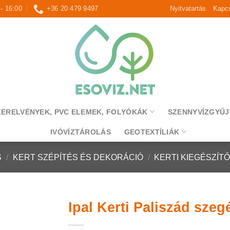
 - 16:00
+36 20 479 9497
Nyitvatartás
Kapcs
ZERELVÉNYEK, PVC ELEMEK, FOLYÓKÁK
SZENNYVÍZGYŰJ
IVÓVÍZTÁROLÁS
GEOTEXTÍLIÁK
S
/
KERT SZÉPÍTÉS ÉS DEKORÁCIÓ
/
KERTI KIEGÉSZÍT
Ipal Kerti Paliszád szegé