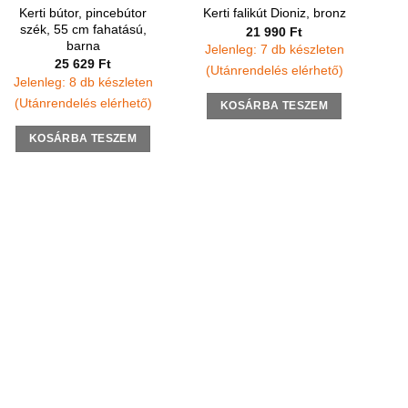
Kerti bútor, pincebútor
Kerti falikút Dioniz, bronz
szék, 55 cm fahatású,
21 990
Ft
barna
Jelenleg: 7 db készleten
25 629
Ft
(Utánrendelés elérhető)
Jelenleg: 8 db készleten
(Utánrendelés elérhető)
KOSÁRBA TESZEM
KOSÁRBA TESZEM