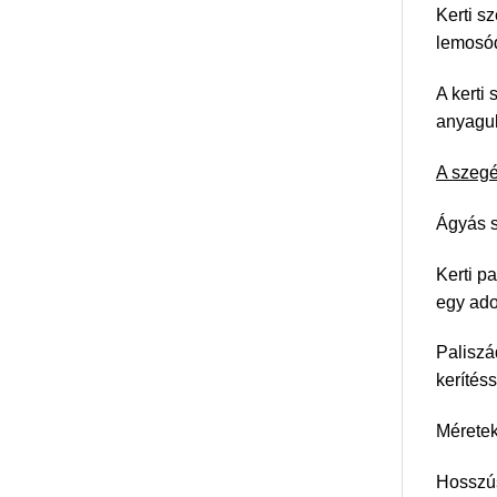
Kerti s
lemosód
A kerti
anyaguk
A szegé
Ágyás s
Kerti p
egy adot
Paliszá
kerítés
Méretek
Hosszú