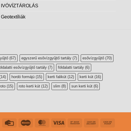
IVÓVÍZTÁROLÁS
Geotextíliák
yűjtő
(67)
egyszerű esővízgyűjtő tartály
(7)
esővízgyűjtő
(70)
öldalatti esővízgyűjtő tartály
(7)
földalatti tartály
(6)
(14)
hordó formájú
(15)
kerti falikút
(12)
kerti kút
(16)
roto
(15)
roto kerti kút
(12)
slim
(8)
sun kerti kút
(6)