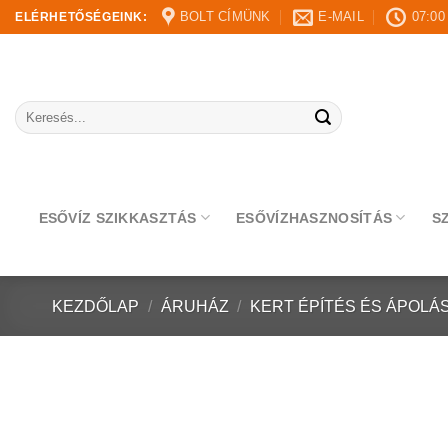
Skip
BOLT CÍMÜNK
E-MAIL
07:00
ELÉRHETŐSÉGEINK:
to
content
Keresés
a
következőre:
ESŐVÍZ SZIKKASZTÁS
ESŐVÍZHASZNOSÍTÁS
S
KEZDŐLAP
/
ÁRUHÁZ
/
KERT ÉPÍTÉS ÉS ÁPOLÁ