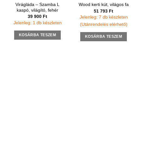
Virágláda – Szamba L
Wood kerti kút, világos fa
kaspó, világító, fehér
51 793
Ft
39 900
Ft
Jelenleg: 7 db készleten
Jelenleg: 1 db készleten
(Utánrendelés elérhető)
KOSÁRBA TESZEM
KOSÁRBA TESZEM