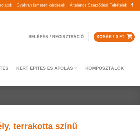
olatok
Gyakran ismételt kérdések
Általános Szerződési Feltételek
BELÉPÉS / REGISZTRÁCIÓ
KOSÁR /
0
FT
TÉS
KERT ÉPÍTÉS ÉS ÁPOLÁS
KOMPOSZTÁLÓK
Ő
ly, terrakotta színű