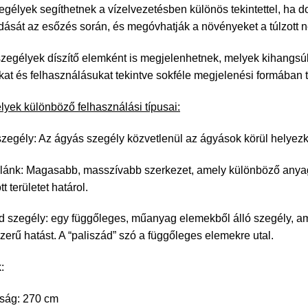
zegélyek segíthetnek a vízelvezetésben különös tekintettel, ha dom
ását az esőzés során, és megóvhatják a növényeket a túlzott 
 szegélyek díszítő elemként is megjelenhetnek, melyek kihangs
at és felhasználásukat tekintve sokféle megjelenési formában t
lyek különböző felhasználási típusai:
zegély: Az ágyás szegély közvetlenül az ágyások körül helyezkedi
alánk: Magasabb, masszívabb szerkezet, amely különböző anyago
t területet határol.
d szegély: egy függőleges, műanyag elemekből álló szegély, a
szerű hatást. A “paliszád” szó a függőleges elemekre utal.
:
ság: 270 cm