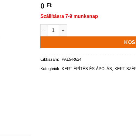
0
Ft
Szállításra 7-9 munkanap
Ipal Kerti Paliszád szegély, terrakotta színű 
KOS
Cikkszám:
IPAL5-R624
Kategóriák:
KERT ÉPÍTÉS ÉS ÁPOLÁS
,
KERT SZÉ