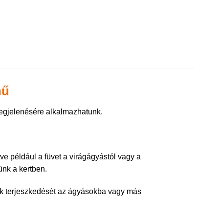
nű
megjelenésére alkalmazhatunk.
tve például a füvet a virágágyástól vagy a
ünk a kertben.
ok terjeszkedését az ágyásokba vagy más