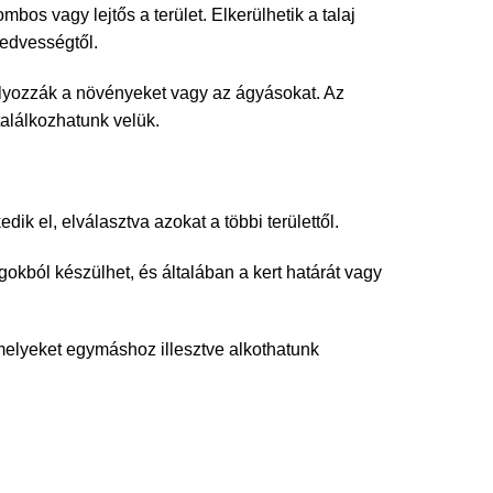
bos vagy lejtős a terület. Elkerülhetik a talaj
nedvességtől.
úlyozzák a növényeket vagy az ágyásokat. Az
alálkozhatunk velük.
k el, elválasztva azokat a többi területtől.
kból készülhet, és általában a kert határát vagy
melyeket egymáshoz illesztve alkothatunk