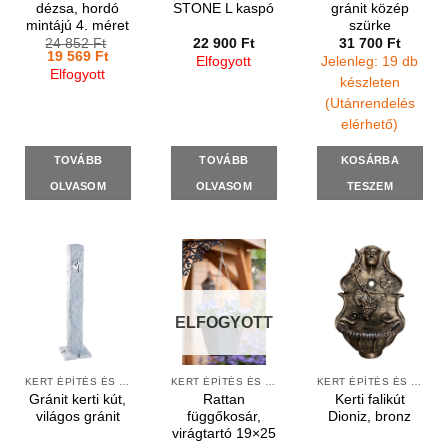
dézsa, hordó
STONE L kaspó
gránit közép
mintájú 4. méret
szürke
24 852
Ft
22 900
Ft
31 700
Ft
Original
Current
19 569
Ft
Elfogyott
Jelenleg: 19 db
price
price
Elfogyott
was:
is:
készleten
24
19
(Utánrendelés
852 Ft.
569 Ft.
elérhető)
TOVÁBB
TOVÁBB
KOSÁRBA
OLVASOM
OLVASOM
TESZEM
ELFOGYOTT
KERT ÉPÍTÉS ÉS ÁPOLÁS
KERT ÉPÍTÉS ÉS ÁPOLÁS
KERT ÉPÍTÉS ÉS ÁPOLÁS
Gránit kerti kút,
Rattan
Kerti falikút
világos gránit
függőkosár,
Dioniz, bronz
virágtartó 19×25