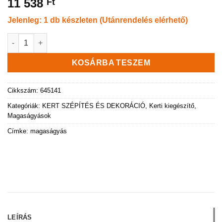
11 538
Ft
Jelenleg: 1 db készleten (Utánrendelés elérhető)
URBAN balkon magaságyáshoz növekedést elősegítő tető men
KOSÁRBA TESZEM
Cikkszám:
645141
Kategóriák:
KERT SZÉPÍTÉS ÉS DEKORÁCIÓ
,
Kerti kiegészítő
,
Magaságyások
Címke:
magaságyás
LEÍRÁS