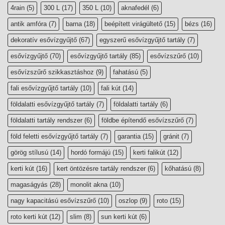
4rain
(5)
300 L
(17)
350 L
(10)
aknafedél
(6)
antik amfóra
(7)
barna
(18)
beépített virágültető
(15)
bézs
(16)
dekoratív esővízgyűjtő
(67)
egyszerű esővízgyűjtő tartály
(7)
esővízgyűjtő
(70)
esővízgyűjtő tartály
(85)
esővízszűrő
(10)
esővízszűrő szikkasztáshoz
(9)
fahatású
(5)
fali esővízgyűjtő tartály
(10)
fali kút
(14)
földalatti esővízgyűjtő tartály
(7)
földalatti tartály
(6)
földalatti tartály rendszer
(6)
földbe építendő esővízszűrő
(7)
föld feletti esővízgyűjtő tartály
(7)
garantia
(15)
gránit
(7)
görög stílusú
(14)
hordó formájú
(15)
kerti falikút
(12)
kerti kút
(16)
kert öntözésre tartály rendszer
(6)
kőhatású
(8)
magaságyás
(28)
monolit akna
(10)
nagy kapacitású esővízszűrő
(10)
oszlop
(9)
roto
(15)
roto kerti kút
(12)
slim
(8)
sun kerti kút
(6)