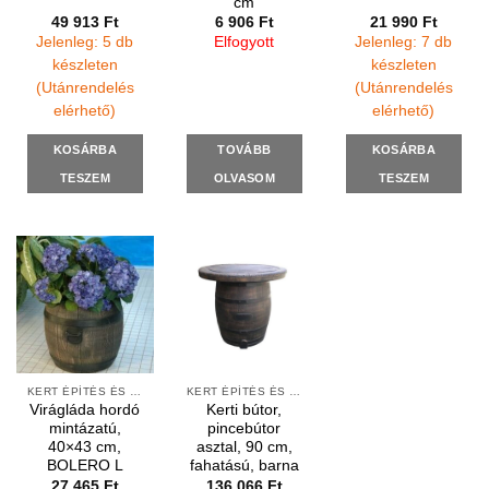
cm
49 913
Ft
6 906
Ft
21 990
Ft
Jelenleg: 5 db
Elfogyott
Jelenleg: 7 db
készleten
készleten
(Utánrendelés
(Utánrendelés
elérhető)
elérhető)
KOSÁRBA
TOVÁBB
KOSÁRBA
TESZEM
OLVASOM
TESZEM
KERT ÉPÍTÉS ÉS ÁPOLÁS
KERT ÉPÍTÉS ÉS ÁPOLÁS
Virágláda hordó
Kerti bútor,
mintázatú,
pincebútor
40×43 cm,
asztal, 90 cm,
BOLERO L
fahatású, barna
27 465
Ft
136 066
Ft