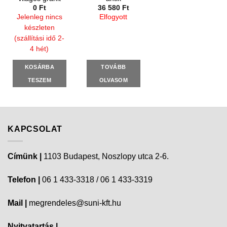
0
Ft
36 580
Ft
Jelenleg nincs
Elfogyott
készleten
(szállítási idő 2-
4 hét)
KOSÁRBA
TOVÁBB
TESZEM
OLVASOM
KAPCSOLAT
Címünk |
1103 Budapest, Noszlopy utca 2-6.
Telefon |
06 1 433-3318 / 06 1 433-3319
Mail |
megrendeles@suni-kft.hu
Nyitvatartás |