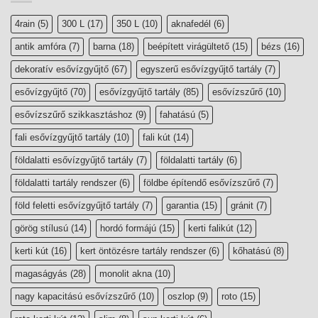
4rain
(5)
300 L
(17)
350 L
(10)
aknafedél
(6)
antik amfóra
(7)
barna
(18)
beépített virágültető
(15)
bézs
(16)
dekoratív esővízgyűjtő
(67)
egyszerű esővízgyűjtő tartály
(7)
esővízgyűjtő
(70)
esővízgyűjtő tartály
(85)
esővízszűrő
(10)
esővízszűrő szikkasztáshoz
(9)
fahatású
(5)
fali esővízgyűjtő tartály
(10)
fali kút
(14)
földalatti esővízgyűjtő tartály
(7)
földalatti tartály
(6)
földalatti tartály rendszer
(6)
földbe építendő esővízszűrő
(7)
föld feletti esővízgyűjtő tartály
(7)
garantia
(15)
gránit
(7)
görög stílusú
(14)
hordó formájú
(15)
kerti falikút
(12)
kerti kút
(16)
kert öntözésre tartály rendszer
(6)
kőhatású
(8)
magaságyás
(28)
monolit akna
(10)
nagy kapacitású esővízszűrő
(10)
oszlop
(9)
roto
(15)