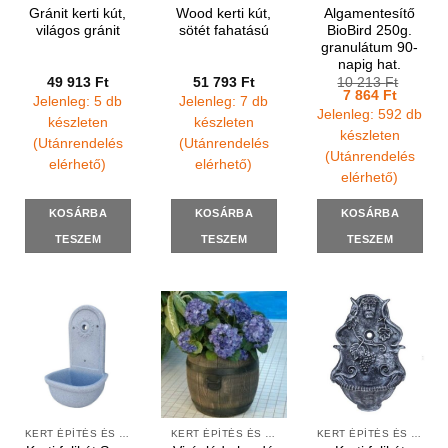
Gránit kerti kút,
Wood kerti kút,
Algamentesítő
világos gránit
sötét fahatású
BioBird 250g.
granulátum 90-
napig hat.
49 913
Ft
51 793
Ft
10 213
Ft
Original
Current
7 864
Ft
Jelenleg: 5 db
Jelenleg: 7 db
price
price
Jelenleg: 592 db
was:
is:
készleten
készleten
10
7
készleten
(Utánrendelés
(Utánrendelés
213 Ft.
864 Ft.
(Utánrendelés
elérhető)
elérhető)
elérhető)
KOSÁRBA
KOSÁRBA
KOSÁRBA
TESZEM
TESZEM
TESZEM
KERT ÉPÍTÉS ÉS ÁPOLÁS
KERT ÉPÍTÉS ÉS ÁPOLÁS
KERT ÉPÍTÉS ÉS ÁPOLÁS