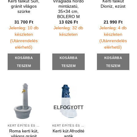
Kerti falikút Sun,
Virágláda hordó
Kerti falikút
gránit világos
mintázatú,
Dioniz, ezüst
szürke
35×34 cm,
BOLERO M
31 700
Ft
13 026
Ft
21 990
Ft
Jelenleg: 10 db
Jelenleg: 32 db
Jelenleg: 4 db
készleten
készleten
készleten
(Utánrendelés
(Utánrendelés
elérhető)
elérhető)
KOSÁRBA
KOSÁRBA
KOSÁRBA
TESZEM
TESZEM
TESZEM
ELFOGYOTT
KERT ÉPÍTÉS ÉS ÁPOLÁS
KERT ÉPÍTÉS ÉS ÁPOLÁS
Roma kerti kút,
Kerti kút Afrodité
világos gránit
antik