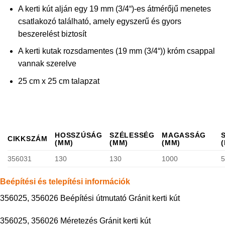
A kerti kút alján egy 19 mm (3/4“)-es átmérőjű menetes
csatlakozó található, amely egyszerű és gyors
beszerelést biztosít
A kerti kutak rozsdamentes (19 mm (3/4“)) króm csappal
vannak szerelve
25 cm x 25 cm talapzat
HOSSZÚSÁG
SZÉLESSÉG
MAGASSÁG
CIKKSZÁM
(MM)
(MM)
(MM)
356031
130
130
1000
Beépítési és telepítési információk
356025, 356026 Beépítési útmutató Gránit kerti kút
356025, 356026 Méretezés Gránit kerti kút