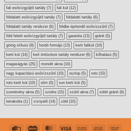
fali esővízgyűjtő tartály
(7)
fali kút
(12)
földalatti esővízgyűjtő tartály
(7)
földalatti tartály
(6)
földalatti tartály rendszer
(6)
földbe építendő esővízszűrő
(7)
föld feletti esővízgyűjtő tartály
(7)
garantia
(13)
gránit
(5)
görög stílusú
(9)
hordó formájú
(13)
kerti falikút
(10)
kerti kút
(14)
kert öntözésre tartály rendszer
(6)
kőhatású
(5)
magaságyás
(25)
monolit akna
(10)
nagy kapacitású esővízszűrő
(10)
oszlop
(5)
roto
(15)
roto kerti kút
(10)
slim
(0)
sun kerti kút
(5)
szerelvény akna
(5)
szürke
(15)
szűrő akna
(7)
sötét gránit
(6)
terrakotta
(1)
víznyelő
(14)
zöld
(10)