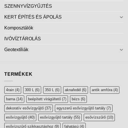
SZENNYVÍZGYŰJTÉS
KERT ÉPÍTÉS ÉS ÁPOLÁS
Komposztálók
IVÓVÍZTÁROLÁS
Geotextíliák
TERMÉKEK
4rain
(4)
300 L
(6)
350 L
(6)
aknafedél
(6)
antik amfóra
(4)
barna
(14)
beépített virágültető
(7)
bézs
(6)
dekoratív esővízgyűjtő
(37)
egyszerű esővízgyűjtő tartály
(7)
esővízgyűjtő
(40)
esővízgyűjtő tartály
(55)
esővízszűrő
(10)
esővízszűrő szikkasztáshoz
(9)
fahatású
(4)