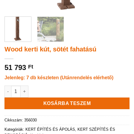
Wood kerti kút, sötét fahatású
51 793
Ft
Jelenleg: 7 db készleten (Utánrendelés elérhető)
Wood kerti kút, sötét fahatású mennyiség
KOSÁRBA TESZEM
Cikkszám:
356030
Kategóriák:
KERT ÉPÍTÉS ÉS ÁPOLÁS
,
KERT SZÉPÍTÉS ÉS