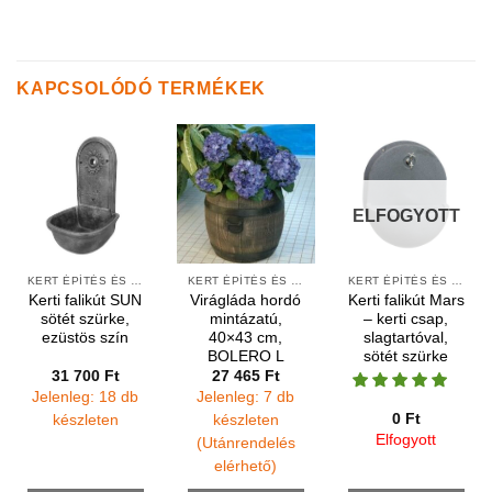
KAPCSOLÓDÓ TERMÉKEK
ELFOGYOTT
KERT ÉPÍTÉS ÉS ÁPOLÁS
KERT ÉPÍTÉS ÉS ÁPOLÁS
KERT ÉPÍTÉS ÉS ÁPOLÁS
Kerti falikút SUN
Virágláda hordó
Kerti falikút Mars
sötét szürke,
mintázatú,
– kerti csap,
ezüstös szín
40×43 cm,
slagtartóval,
BOLERO L
sötét szürke
31 700
Ft
27 465
Ft
Jelenleg: 18 db
Jelenleg: 7 db
0
Ft
készleten
készleten
Elfogyott
(Utánrendelés
elérhető)