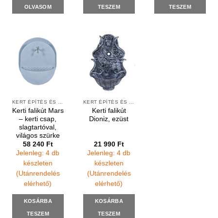
OLVASOM
TESZEM
TESZEM
KERT ÉPÍTÉS ÉS ÁPOLÁS
KERT ÉPÍTÉS ÉS ÁPOLÁS
Kerti falikút Mars
Kerti falikút
– kerti csap,
Dioniz, ezüst
slagtartóval,
világos szürke
58 240
Ft
21 990
Ft
Jelenleg: 4 db
Jelenleg: 4 db
készleten
készleten
(Utánrendelés
(Utánrendelés
elérhető)
elérhető)
KOSÁRBA
KOSÁRBA
TESZEM
TESZEM