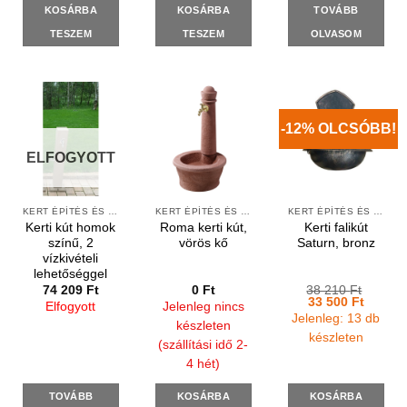
KOSÁRBA
KOSÁRBA
TOVÁBB
TESZEM
TESZEM
OLVASOM
-12% OLCSÓBB!
ELFOGYOTT
KERT ÉPÍTÉS ÉS ÁPOLÁS
KERT ÉPÍTÉS ÉS ÁPOLÁS
KERT ÉPÍTÉS ÉS ÁPOLÁS
Kerti kút homok
Roma kerti kút,
Kerti falikút
színű, 2
vörös kő
Saturn, bronz
vízkivételi
lehetőséggel
74 209
Ft
0
Ft
38 210
Ft
Original
Current
33 500
Ft
Elfogyott
Jelenleg nincs
price
price
Jelenleg: 13 db
was:
is:
készleten
38
33
készleten
(szállítási idő 2-
210 Ft.
500 Ft.
4 hét)
TOVÁBB
KOSÁRBA
KOSÁRBA