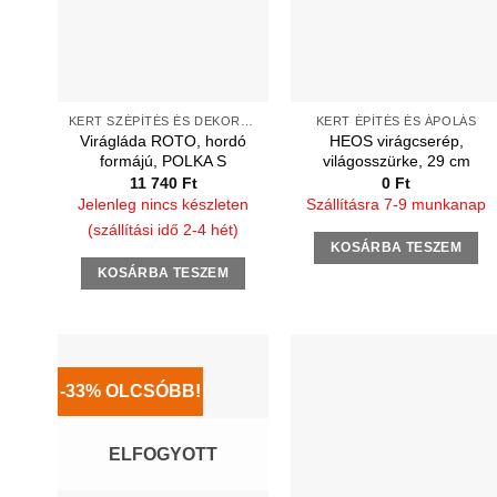
KERT SZÉPÍTÉS ÉS DEKORÁCIÓ
KERT ÉPÍTÉS ÉS ÁPOLÁS
Virágláda ROTO, hordó
HEOS virágcserép,
formájú, POLKA S
világosszürke, 29 cm
11 740
Ft
0
Ft
Jelenleg nincs készleten
Szállításra 7-9 munkanap
(szállítási idő 2-4 hét)
KOSÁRBA TESZEM
KOSÁRBA TESZEM
-33% OLCSÓBB!
ELFOGYOTT