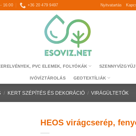
 - 16:00
+36 20 479 9497
Nyitvatartás
Kapcs
ZERELVÉNYEK, PVC ELEMEK, FOLYÓKÁK
SZENNYVÍZGYŰJ
IVÓVÍZTÁROLÁS
GEOTEXTÍLIÁK
S
/
KERT SZÉPÍTÉS ÉS DEKORÁCIÓ
/
VIRÁGÜLTETŐK
HEOS virágcserép, feny