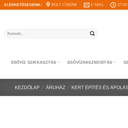
Skip
BOLT CÍMÜNK
E-MAIL
07:00
ELÉRHETŐSÉGEINK:
to
content
Keresés
a
következőre:
ESŐVÍZ SZIKKASZTÁS
ESŐVÍZHASZNOSÍTÁS
S
KEZDŐLAP
/
ÁRUHÁZ
/
KERT ÉPÍTÉS ÉS ÁPOLÁ