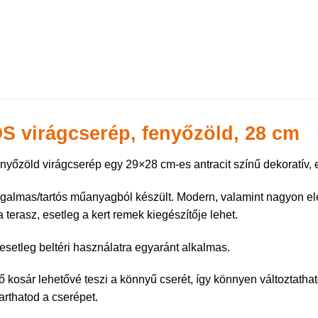
S virágcserép, fenyőzöld, 28 cm
nyőzöld virágcserép egy 29×28 cm-es antracit színű dekoratív, e
ugalmas/tartós műanyagból készült. Modern, valamint nagyon ele
 terasz, esetleg a kert remek kiegészítője lehet.
, esetleg beltéri használatra egyaránt alkalmas.
tő kosár lehetővé teszi a könnyű cserét, így könnyen változtat
arthatod a cserépet.