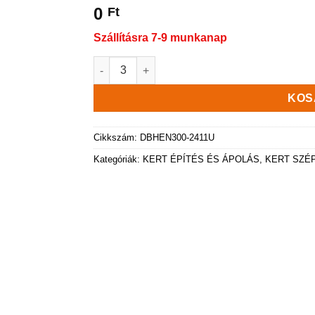
0
Ft
Szállításra 7-9 munkanap
HEOS virágcserép, fenyőzöld, 28 cm mennyis
KOS
Cikkszám:
DBHEN300-2411U
Kategóriák:
KERT ÉPÍTÉS ÉS ÁPOLÁS
,
KERT SZÉ