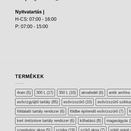
Nyitvatartás |
H-CS: 07:00 - 16:00
P: 07:00 - 15:00
TERMÉKEK
4rain
(5)
300 L
(17)
350 L
(10)
aknafedél
(6)
antik amfóra
esővízgyűjtő tartály
(85)
esővízszűrő
(10)
esővízszűrő szikka
földalatti tartály rendszer
(6)
földbe építendő esővízszűrő
(7)
f
kert öntözésre tartály rendszer
(6)
kőhatású
(8)
magaságyás
(
szerelvény akna
(5)
szürke
(19)
szűrő akna
(7)
sötét gránit