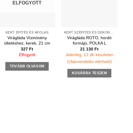
ELFOGYOTT
KERT ÉPÍTÉS ÉS ÁPOLÁS
KERT SZÉPÍTÉS ÉS DEKORÁCIÓ
Virágláda Vízinövény
Virágláda ROTO, hordó
ültetéshez, kerek, 21 cm
formájú, POLKA L
327
Ft
21 130
Ft
Elfogyott
Jelenleg: 12 db készleten
(Utánrendelés elérhető)
TOVÁBB OLVASOM
KOSÁRBA TESZEM