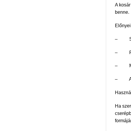
A kosár
benne.
Előnyei
– Stíl
– Prakt
– Műan
– Alkal
Használ
Ha szer
cserépb
formájá