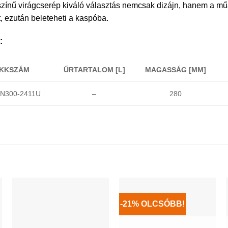
zínű virágcserép kiváló választás nemcsak dizájn, hanem a műa
, ezután beleteheti a kaspóba.
:
IKKSZÁM
ŰRTARTALOM [L]
MAGASSÁG [MM]
N300-2411U
–
280
-21% OLCSÓBB!