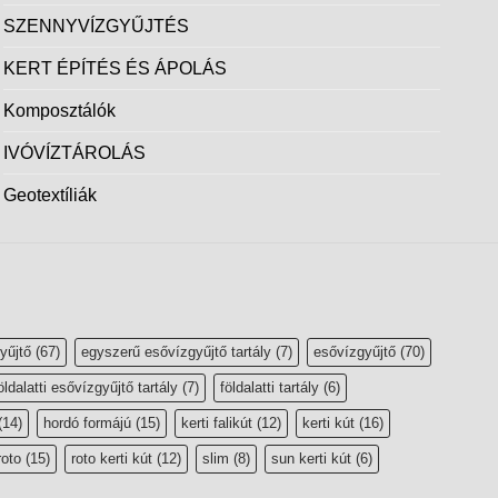
SZENNYVÍZGYŰJTÉS
KERT ÉPÍTÉS ÉS ÁPOLÁS
Komposztálók
IVÓVÍZTÁROLÁS
Geotextíliák
yűjtő
(67)
egyszerű esővízgyűjtő tartály
(7)
esővízgyűjtő
(70)
öldalatti esővízgyűjtő tartály
(7)
földalatti tartály
(6)
(14)
hordó formájú
(15)
kerti falikút
(12)
kerti kút
(16)
roto
(15)
roto kerti kút
(12)
slim
(8)
sun kerti kút
(6)