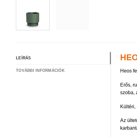
HEO
LEÍRÁS
Heos fe
TOVÁBBI INFORMÁCIÓK
Erős, r
szoba, a
Kültéri
Az ülte
karbant