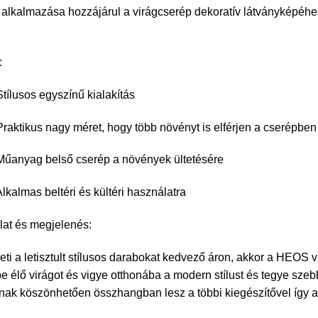
 alkalmazása hozzájárul a virágcserép dekoratív látványképéh
:
usos egyszínű kialakítás
ikus nagy méret, hogy több növényt is elférjen a cserépben
yag belső cserép a növények ültetésére
mas beltéri és kültéri használatra
at és megjelenés:
eti a letisztult stílusos darabokat kedvező áron, akkor a HEOS 
e élő virágot és vigye otthonába a modern stílust és tegye szebbé
nak köszönhetően összhangban lesz a többi kiegészítővel így a 