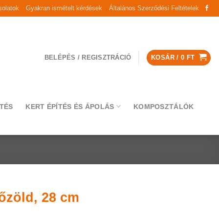
olatok
Gyakran ismételt kérdések
Általános Szerződési Feltételek
BELÉPÉS / REGISZTRÁCIÓ
KOSÁR /
0
FT
TÉS
KERT ÉPÍTÉS ÉS ÁPOLÁS
KOMPOSZTÁLÓK
őzöld, 28 cm