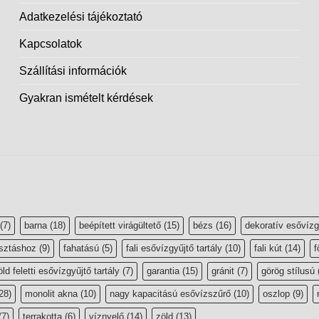
Adatkezelési tájékoztató
Kapcsolatok
Szállítási információk
Gyakran ismételt kérdések
(7)
barna
(18)
beépített virágültető
(15)
bézs
(16)
dekoratív esővízg
sztáshoz
(9)
fahatású
(5)
fali esővízgyűjtő tartály
(10)
fali kút
(14)
f
öld feletti esővízgyűjtő tartály
(7)
garantia
(15)
gránit
(7)
görög stílusú
28)
monolit akna
(10)
nagy kapacitású esővízszűrő
(10)
oszlop
(9)
(7)
terrakotta
(6)
víznyelő
(14)
zöld
(13)