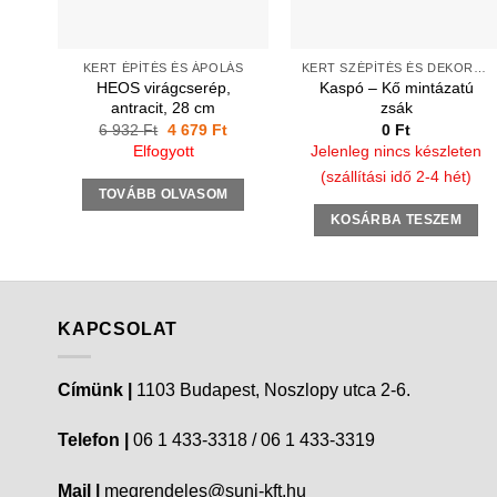
KERT ÉPÍTÉS ÉS ÁPOLÁS
KERT SZÉPÍTÉS ÉS DEKORÁCIÓ
HEOS virágcserép,
Kaspó – Kő mintázatú
antracit, 28 cm
zsák
Original
Current
6 932
Ft
4 679
Ft
0
Ft
price
price
Elfogyott
Jelenleg nincs készleten
was:
is:
6
4
(szállítási idő 2-4 hét)
932 Ft.
679 Ft.
TOVÁBB OLVASOM
KOSÁRBA TESZEM
KAPCSOLAT
Címünk |
1103 Budapest, Noszlopy utca 2-6.
Telefon |
06 1 433-3318 / 06 1 433-3319
Mail |
megrendeles@suni-kft.hu