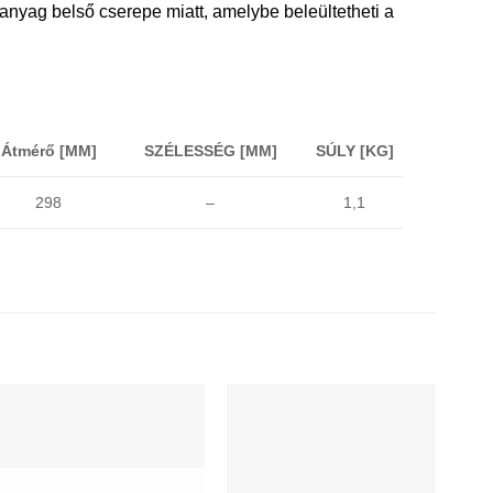
nyag belső cserepe miatt, amelybe beleültetheti a
Átmérő [MM]
SZÉLESSÉG [MM]
SÚLY [KG]
1,1
298
–