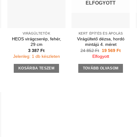
ELFOGYOTT
VIRÁGÜLTETŐK
KERT ÉPÍTÉS ÉS ÁPOLÁS
HEOS virágcserép, fehér,
Virágültető dézsa, hordó
29 cm
mintájú 4. méret
Original
Current
3 387
Ft
24 852
Ft
19 569
Ft
price
price
Jelenleg: 1 db készleten
Elfogyott
was:
is:
24
19
852 Ft.
569 Ft.
KOSÁRBA TESZEM
TOVÁBB OLVASOM