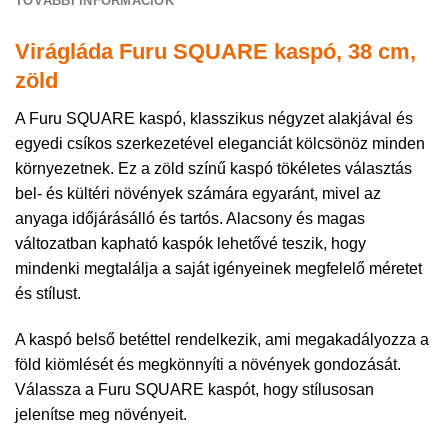
TOVÁBBI INFORMÁCIÓK
Virágláda Furu SQUARE kaspó, 38 cm,
zöld
A Furu SQUARE kaspó, klasszikus négyzet alakjával és
egyedi csíkos szerkezetével eleganciát kölcsönöz minden
környezetnek. Ez a zöld színű kaspó tökéletes választás
bel- és kültéri növények számára egyaránt, mivel az
anyaga időjárásálló és tartós. Alacsony és magas
változatban kapható kaspók lehetővé teszik, hogy
mindenki megtalálja a saját igényeinek megfelelő méretet
és stílust.
A kaspó belső betéttel rendelkezik, ami megakadályozza a
föld kiömlését és megkönnyíti a növények gondozását.
Válassza a Furu SQUARE kaspót, hogy stílusosan
jelenítse meg növényeit.