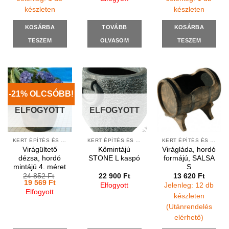
készleten
készleten
KOSÁRBA
TOVÁBB
KOSÁRBA
TESZEM
OLVASOM
TESZEM
-21% OLCSÓBB!
ELFOGYOTT
ELFOGYOTT
KERT ÉPÍTÉS ÉS ÁPOLÁS
KERT ÉPÍTÉS ÉS ÁPOLÁS
KERT ÉPÍTÉS ÉS ÁPOLÁS
Virágültető
Kőmintájú
Virágláda, hordó
dézsa, hordó
STONE L kaspó
formájú, SALSA
mintájú 4. méret
S
24 852
Ft
22 900
Ft
13 620
Ft
Original
Current
19 569
Ft
Elfogyott
Jelenleg: 12 db
price
price
Elfogyott
was:
is:
készleten
24
19
(Utánrendelés
852 Ft.
569 Ft.
elérhető)