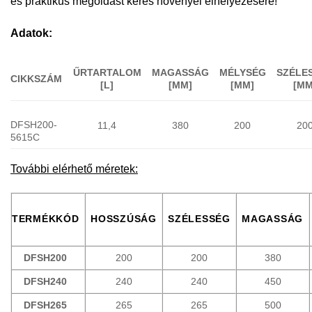
és praktikus megoldást keres növényei elhelyezésére!
Adatok:
ŰRTARTALOM
MAGASSÁG
MÉLYSÉG
SZÉLE
CIKKSZÁM
[L]
[MM]
[MM]
[MM
DFSH200-
11,4
380
200
20
5615C
További elérhető méretek:
TERMÉKKÓD
HOSSZÚSÁG
SZÉLESSÉG
MAGASSÁG
DFSH200
200
200
380
DFSH240
240
240
450
DFSH265
265
265
500