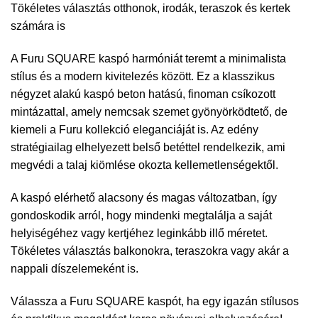
Tökéletes választás otthonok, irodák, teraszok és kertek
számára is
A Furu SQUARE kaspó harmóniát teremt a minimalista
stílus és a modern kivitelezés között. Ez a klasszikus
négyzet alakú kaspó beton hatású, finoman csíkozott
mintázattal, amely nemcsak szemet gyönyörködtető, de
kiemeli a Furu kollekció eleganciáját is. Az edény
stratégiailag elhelyezett belső betéttel rendelkezik, ami
megvédi a talaj kiömlése okozta kellemetlenségektől.
A kaspó elérhető alacsony és magas változatban, így
gondoskodik arról, hogy mindenki megtalálja a saját
helyiségéhez vagy kertjéhez leginkább illő méretet.
Tökéletes választás balkonokra, teraszokra vagy akár a
nappali díszelemeként is.
Válassza a Furu SQUARE kaspót, ha egy igazán stílusos