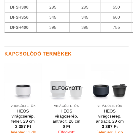
DFSH300
295
295
550
DFSH350
345
345
660
DFSH400
395
395
755
KAPCSOLÓDÓ TERMÉKEK
ELFOGYOTT
VIRÁGÜLTETŐK
VIRÁGÜLTETŐK
VIRÁGÜLTETŐK
HEOS
HEOS
HEOS
virágcserép,
virágcserép,
virágcserép,
fehér, 29 cm
antracit, 28 cm
antracit, 29 cm
3 387
Ft
0
Ft
3 387
Ft
Jelenleg: 1 db
Elfogyott
Jelenleg: 1 db