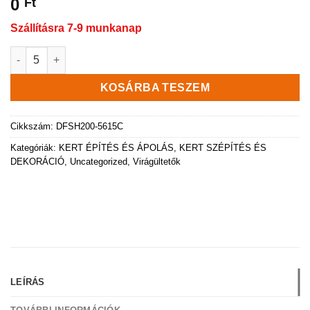
0
Ft
Szállításra 7-9 munkanap
Virágláda Furu SQUARE kaspó, 38 cm, zöld mennyiség
KOSÁRBA TESZEM
Cikkszám:
DFSH200-5615C
Kategóriák:
KERT ÉPÍTÉS ÉS ÁPOLÁS
,
KERT SZÉPÍTÉS ÉS
DEKORÁCIÓ
,
Uncategorized
,
Virágültetők
LEÍRÁS