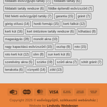
földalatti esővízgyűjtő tartály
(7)
földalatti tartály
(6)
földalatti tartály rendszer
(6)
földbe építendő esővízszűrő
(7)
föld feletti esővízgyűjtő tartály
(7)
garantia
(15)
gránit
(7)
görög stílusú
(14)
hordó formájú
(15)
kerti falikút
(12)
kerti kút
(16)
kert öntözésre tartály rendszer
(6)
kőhatású
(8)
magaságyás
(28)
monolit akna
(10)
nagy kapacitású esővízszűrő
(10)
oszlop
(9)
roto
(15)
roto kerti kút
(12)
slim
(8)
sun kerti kút
(6)
szerelvény akna
(5)
szürke
(19)
szűrő akna
(7)
sötét gránit
(7)
terrakotta
(6)
víznyelő
(14)
zöld
(13)
Copyright 2026 ©
esővízgyűjtő, szikkasztó webáruház
|
Website by
Lindividu Webdesign