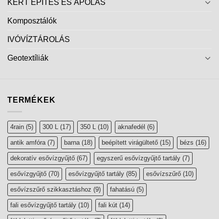
KERT ÉPÍTÉS ÉS ÁPOLÁS
Komposztálók
IVÓVÍZTÁROLÁS
Geotextíliák
TERMÉKEK
4rain
(5)
300 L
(17)
350 L
(10)
aknafedél
(6)
antik amfóra
(7)
barna
(18)
beépített virágültető
(15)
bézs
(16)
dekoratív esővízgyűjtő
(67)
egyszerű esővízgyűjtő tartály
(7)
esővízgyűjtő
(70)
esővízgyűjtő tartály
(85)
esővízszűrő
(10)
esővízszűrő szikkasztáshoz
(9)
fahatású
(5)
fali esővízgyűjtő tartály
(10)
fali kút
(14)