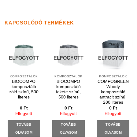
KAPCSOLÓDÓ TERMÉKEK
ELFOGYOTT
ELFOGYOTT
ELFOGYOTT
KOMPOSZTÁLÓK
KOMPOSZTÁLÓK
KOMPOSZTÁLÓK
BIOCOMPO
BIOCOMPO
COMPOGREEN
komposztáló
komposztáló
Woody
zöld színű, 500
fekete színű,
komposztáló
literes
500 literes
antracit színű,
280 literes
0
Ft
0
Ft
0
Ft
Elfogyott
Elfogyott
Elfogyott
TOVÁBB
TOVÁBB
TOVÁBB
OLVASOM
OLVASOM
OLVASOM