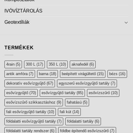
IVÓVÍZTÁROLÁS
Geotextíliák
TERMÉKEK
4rain
(5)
300 L
(17)
350 L
(10)
aknafedél
(6)
antik amfóra
(7)
barna
(18)
beépített virágültető
(15)
bézs
(16)
dekoratív esővízgyűjtő
(67)
egyszerű esővízgyűjtő tartály
(7)
esővízgyűjtő
(70)
esővízgyűjtő tartály
(85)
esővízszűrő
(10)
esővízszűrő szikkasztáshoz
(9)
fahatású
(5)
fali esővízgyűjtő tartály
(10)
fali kút
(14)
földalatti esővízgyűjtő tartály
(7)
földalatti tartály
(6)
földalatti tartály rendszer
(6)
földbe építendő esővízszűrő
(7)