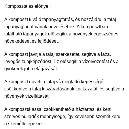
Komposztálás előnyei:
A komposzt kiváló tápanyagforrás, és hozzájárul a talaj
tápanyagtartalmának növeléséhez. A komposztban
található tápanyagok elősegítik a növények egészséges
növekedését és fejlődését.
A komposzt javítja a talaj szerkezetét, segítve a laza,
levegős talajképződést. Ez elősegíti a vízelvezetést és a
gyökerek jobb elágazását.
A komposzt növeli a talaj vízmegtartó képességét,
csökkentve a talaj kiszáradásának kockázatát, és segítve a
növények vízellátását.
A komposztálással csökkenthető a háztartási és kerti
szerves hulladék mennyisége, így kevesebb szemét kerül
a szeméttelepekre.