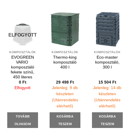
ELFOGYOTT
KOMPOSZTÁLÓK
KOMPOSZTÁLÓK
KOMPOSZTÁLÓK
EVOGREEN
Thermo-king
Eco-master
VARIO
komposztáló
komposztáló,
komposztáló
400 l
300 l
fekete színű,
450 literes
0
Ft
29 498
Ft
15 504
Ft
Elfogyott
Jelenleg: 9 db
Jelenleg: 14 db
készleten
készleten
(Utánrendelés
(Utánrendelés
elérhető)
elérhető)
TOVÁBB
KOSÁRBA
KOSÁRBA
OLVASOM
TESZEM
TESZEM