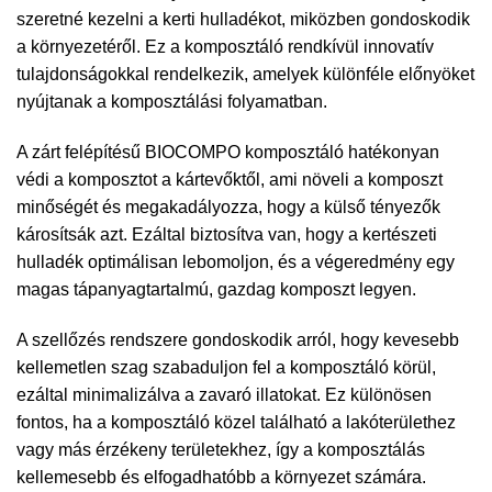
szeretné kezelni a kerti hulladékot, miközben gondoskodik
a környezetéről. Ez a komposztáló rendkívül innovatív
tulajdonságokkal rendelkezik, amelyek különféle előnyöket
nyújtanak a komposztálási folyamatban.
A zárt felépítésű BIOCOMPO komposztáló hatékonyan
védi a komposztot a kártevőktől, ami növeli a komposzt
minőségét és megakadályozza, hogy a külső tényezők
károsítsák azt. Ezáltal biztosítva van, hogy a kertészeti
hulladék optimálisan lebomoljon, és a végeredmény egy
magas tápanyagtartalmú, gazdag komposzt legyen.
A szellőzés rendszere gondoskodik arról, hogy kevesebb
kellemetlen szag szabaduljon fel a komposztáló körül,
ezáltal minimalizálva a zavaró illatokat. Ez különösen
fontos, ha a komposztáló közel található a lakóterülethez
vagy más érzékeny területekhez, így a komposztálás
kellemesebb és elfogadhatóbb a környezet számára.