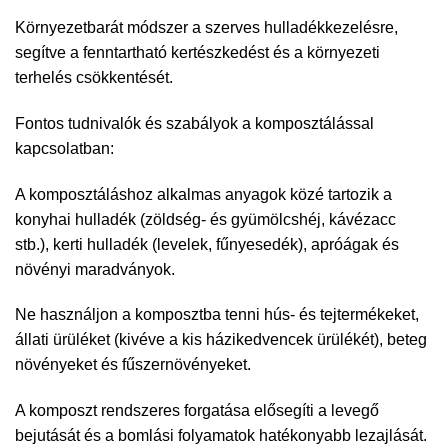
Környezetbarát módszer a szerves hulladékkezelésre,
segítve a fenntartható kertészkedést és a környezeti
terhelés csökkentését.
Fontos tudnivalók és szabályok a komposztálással
kapcsolatban:
A komposztáláshoz alkalmas anyagok közé tartozik a
konyhai hulladék (zöldség- és gyümölcshéj, kávézacc
stb.), kerti hulladék (levelek, fűnyesedék), apróágak és
növényi maradványok.
Ne használjon a komposztba tenni hús- és tejtermékeket,
állati ürüléket (kivéve a kis házikedvencek ürülékét), beteg
növényeket és fűszernövényeket.
A komposzt rendszeres forgatása elősegíti a levegő
bejutását és a bomlási folyamatok hatékonyabb lezajlását.