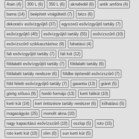
4rain
(4)
300 L
(6)
350 L
(6)
aknafedél
(6)
antik amfóra
(4)
barna
(14)
beépített virágültető
(7)
bézs
(6)
dekoratív esővízgyűjtő
(37)
egyszerű esővízgyűjtő tartály
(7)
esővízgyűjtő
(40)
esővízgyűjtő tartály
(55)
esővízszűrő
(10)
esővízszűrő szikkasztáshoz
(9)
fahatású
(4)
fali esővízgyűjtő tartály
(7)
fali kút
(12)
földalatti esővízgyűjtő tartály
(7)
földalatti tartály
(6)
földalatti tartály rendszer
(6)
földbe építendő esővízszűrő
(7)
föld feletti esővízgyűjtő tartály
(7)
garantia
(13)
gránit
(5)
görög stílusú
(9)
hordó formájú
(13)
kerti falikút
(10)
kerti kút
(14)
kert öntözésre tartály rendszer
(6)
kőhatású
(5)
magaságyás
(25)
monolit akna
(10)
nagy kapacitású esővízszűrő
(10)
oszlop
(5)
roto
(15)
roto kerti kút
(10)
slim
(0)
sun kerti kút
(5)