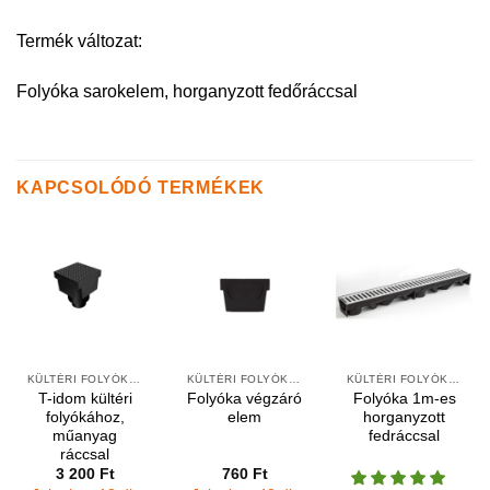
Termék változat:
Folyóka sarokelem, horganyzott fedőráccsal
KAPCSOLÓDÓ TERMÉKEK
KÜLTÉRI FOLYÓKÁK ÉS VÍZNYELŐK
KÜLTÉRI FOLYÓKÁK ÉS ELEMEK
KÜLTÉRI FOLYÓKÁK ÉS ELEMEK
T-idom kültéri
Folyóka végzáró
Folyóka 1m-es
folyókához,
elem
horganyzott
műanyag
fedráccsal
ráccsal
3 200
Ft
760
Ft