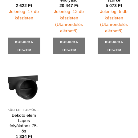
elfolyású
szürke
2 622
Ft
20 447
Ft
5 073
Ft
Jelenleg: 17 db
Jelenleg: 13 db
Jelenleg: 5 db
készleten
készleten
készleten
(Utánrendelés
(Utánrendelés
elérhető)
elérhető)
KOSÁRBA
KOSÁRBA
KOSÁRBA
TESZEM
TESZEM
TESZEM
KÜLTÉRI FOLYÓKÁK ÉS ELEMEK
Bekötő elem
Lapos
folyókához 75-
ös
1 334
Ft