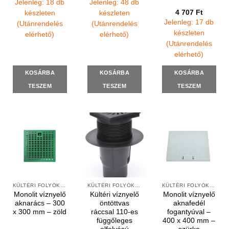
Jelenleg: 18 db
Jelenleg: 48 db
4 707
Ft
készleten
készleten
Jelenleg: 17 db
(Utánrendelés
(Utánrendelés
készleten
elérhető)
elérhető)
(Utánrendelés
elérhető)
KOSÁRBA
KOSÁRBA
KOSÁRBA
TESZEM
TESZEM
TESZEM
KÜLTÉRI FOLYÓKÁK ÉS VÍZNYELŐK
KÜLTÉRI FOLYÓKÁK ÉS VÍZNYELŐK
KÜLTÉRI FOLYÓKÁK ÉS VÍZNYELŐK
Monolit víznyelő
Kültéri víznyelő
Monolit víznyelő
aknarács – 300
öntöttvas
aknafedél
x 300 mm – zöld
ráccsal 110-es
fogantyúval –
függőleges
400 x 400 mm –