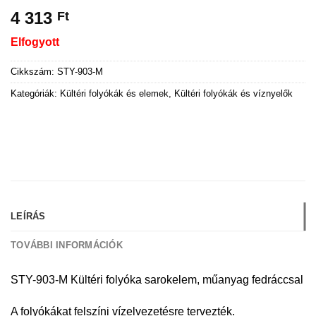
4 313
Ft
Elfogyott
Cikkszám:
STY-903-M
Kategóriák:
Kültéri folyókák és elemek
,
Kültéri folyókák és víznyelők
LEÍRÁS
TOVÁBBI INFORMÁCIÓK
STY-903-M Kültéri folyóka sarokelem, műanyag fedráccsal
A folyókákat felszíni vízelvezetésre tervezték.