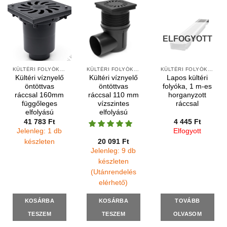
ELFOGYOTT
KÜLTÉRI FOLYÓKÁK ÉS VÍZNYELŐK
KÜLTÉRI FOLYÓKÁK ÉS VÍZNYELŐK
KÜLTÉRI FOLYÓKÁK ÉS ELEMEK
Kültéri víznyelő
Kültéri víznyelő
Lapos kültéri
öntöttvas
öntöttvas
folyóka, 1 m-es
ráccsal 160mm
ráccsal 110 mm
horganyzott
függőleges
vízszintes
ráccsal
elfolyású
elfolyású
41 783
Ft
4 445
Ft
Jelenleg: 1 db
Elfogyott
20 091
Ft
készleten
Jelenleg: 9 db
készleten
(Utánrendelés
elérhető)
KOSÁRBA
KOSÁRBA
TOVÁBB
TESZEM
TESZEM
OLVASOM