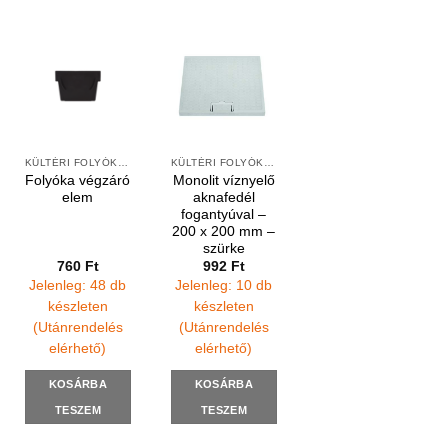
KÜLTÉRI FOLYÓKÁK ÉS ELEMEK
KÜLTÉRI FOLYÓKÁK ÉS VÍZNYELŐK
Folyóka végzáró
Monolit víznyelő
elem
aknafedél
fogantyúval –
200 x 200 mm –
szürke
760
Ft
992
Ft
Jelenleg: 48 db
Jelenleg: 10 db
készleten
készleten
(Utánrendelés
(Utánrendelés
elérhető)
elérhető)
KOSÁRBA
KOSÁRBA
TESZEM
TESZEM