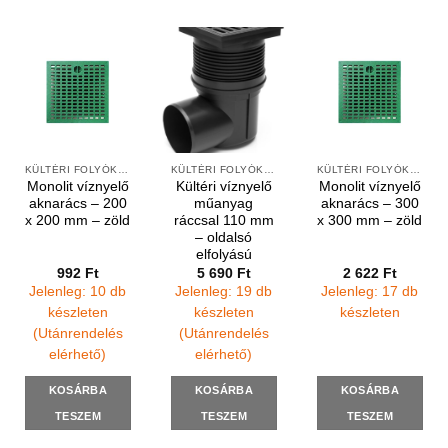
KÜLTÉRI FOLYÓKÁK ÉS VÍZNYELŐK
KÜLTÉRI FOLYÓKÁK ÉS VÍZNYELŐK
KÜLTÉRI FOLYÓKÁK ÉS VÍZNYELŐK
Monolit víznyelő
Kültéri víznyelő
Monolit víznyelő
aknarács – 200
műanyag
aknarács – 300
x 200 mm – zöld
ráccsal 110 mm
x 300 mm – zöld
– oldalsó
elfolyású
992
Ft
5 690
Ft
2 622
Ft
Jelenleg: 10 db
Jelenleg: 19 db
Jelenleg: 17 db
készleten
készleten
készleten
(Utánrendelés
(Utánrendelés
elérhető)
elérhető)
KOSÁRBA
KOSÁRBA
KOSÁRBA
TESZEM
TESZEM
TESZEM