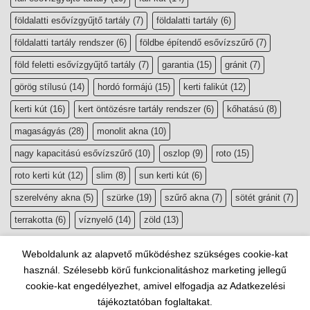
földalatti esővízgyűjtő tartály
(7)
földalatti tartály
(6)
földalatti tartály rendszer
(6)
földbe építendő esővízszűrő
(7)
föld feletti esővízgyűjtő tartály
(7)
garantia
(15)
gránit
(7)
görög stílusú
(14)
hordó formájú
(15)
kerti falikút
(12)
kerti kút
(16)
kert öntözésre tartály rendszer
(6)
kőhatású
(8)
magaságyás
(28)
monolit akna
(10)
nagy kapacitású esővízszűrő
(10)
oszlop
(9)
roto
(15)
roto kerti kút
(12)
slim
(8)
sun kerti kút
(6)
szerelvény akna
(5)
szürke
(19)
szűrő akna
(7)
sötét gránit
(7)
terrakotta
(6)
víznyelő
(14)
zöld
(13)
Weboldalunk az alapvető működéshez szükséges cookie-kat
használ. Szélesebb körű funkcionalitáshoz marketing jellegű
cookie-kat engedélyezhet, amivel elfogadja az Adatkezelési
tájékoztatóban foglaltakat.
Copyright 2026 ©
esővízgyűjtő, szikkasztó webáruház
|