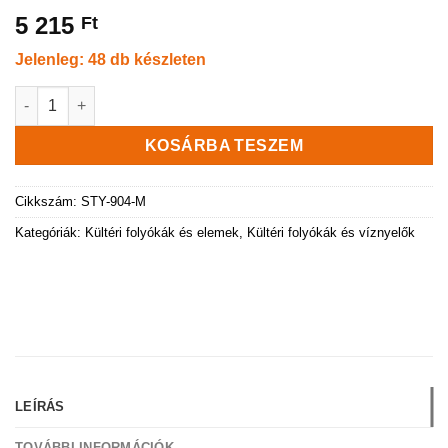
5 215
Ft
Jelenleg: 48 db készleten
Kültéri lapos folyóka műanyag ráccsal, 1 méteres mennyiség
KOSÁRBA TESZEM
Cikkszám:
STY-904-M
Kategóriák:
Kültéri folyókák és elemek
,
Kültéri folyókák és víznyelők
LEÍRÁS
TOVÁBBI INFORMÁCIÓK