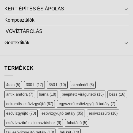
KERT ÉPÍTÉS ÉS ÁPOLÁS
Komposztálók
IVÓVÍZTÁROLÁS
Geotextíliák
TERMÉKEK
4rain
(5)
300 L
(17)
350 L
(10)
aknafedél
(6)
antik amfóra
(7)
barna
(18)
beépített virágültető
(15)
bézs
(16)
dekoratív esővízgyűjtő
(67)
egyszerű esővízgyűjtő tartály
(7)
esővízgyűjtő
(70)
esővízgyűjtő tartály
(85)
esővízszűrő
(10)
esővízszűrő szikkasztáshoz
(9)
fahatású
(5)
fali esővízgyűjtő tartály
(10)
fali kút
(14)