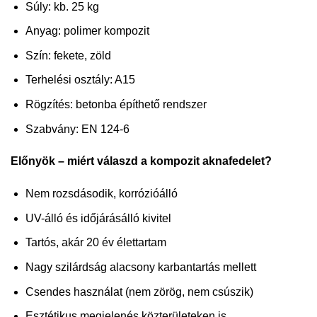
Súly: kb. 25 kg
Anyag: polimer kompozit
Szín: fekete, zöld
Terhelési osztály: A15
Rögzítés: betonba építhető rendszer
Szabvány: EN 124-6
Előnyök – miért válaszd a kompozit aknafedelet?
Nem rozsdásodik, korrózióálló
UV-álló és időjárásálló kivitel
Tartós, akár 20 év élettartam
Nagy szilárdság alacsony karbantartás mellett
Csendes használat (nem zörög, nem csúszik)
Esztétikus megjelenés közterületeken is