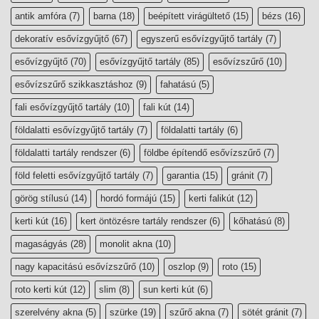
antik amfóra
(7)
barna
(18)
beépített virágültető
(15)
bézs
(16)
dekoratív esővízgyűjtő
(67)
egyszerű esővízgyűjtő tartály
(7)
esővízgyűjtő
(70)
esővízgyűjtő tartály
(85)
esővízszűrő
(10)
esővízszűrő szikkasztáshoz
(9)
fahatású
(5)
fali esővízgyűjtő tartály
(10)
fali kút
(14)
földalatti esővízgyűjtő tartály
(7)
földalatti tartály
(6)
földalatti tartály rendszer
(6)
földbe építendő esővízszűrő
(7)
föld feletti esővízgyűjtő tartály
(7)
garantia
(15)
gránit
(7)
görög stílusú
(14)
hordó formájú
(15)
kerti falikút
(12)
kerti kút
(16)
kert öntözésre tartály rendszer
(6)
kőhatású
(8)
magaságyás
(28)
monolit akna
(10)
nagy kapacitású esővízszűrő
(10)
oszlop
(9)
roto
(15)
roto kerti kút
(12)
slim
(8)
sun kerti kút
(6)
szerelvény akna
(5)
szürke
(19)
szűrő akna
(7)
sötét gránit
(7)