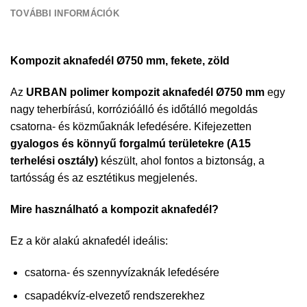
TOVÁBBI INFORMÁCIÓK
Kompozit aknafedél Ø750 mm, fekete, zöld
Az
URBAN polimer kompozit aknafedél Ø750 mm
egy
nagy teherbírású, korrózióálló és időtálló megoldás
csatorna- és közműaknák lefedésére. Kifejezetten
gyalogos és könnyű forgalmú területekre (A15
terhelési osztály)
készült, ahol fontos a biztonság, a
tartósság és az esztétikus megjelenés.
Mire használható a kompozit aknafedél?
Ez a kör alakú aknafedél ideális:
csatorna- és szennyvízaknák lefedésére
csapadékvíz-elvezető rendszerekhez