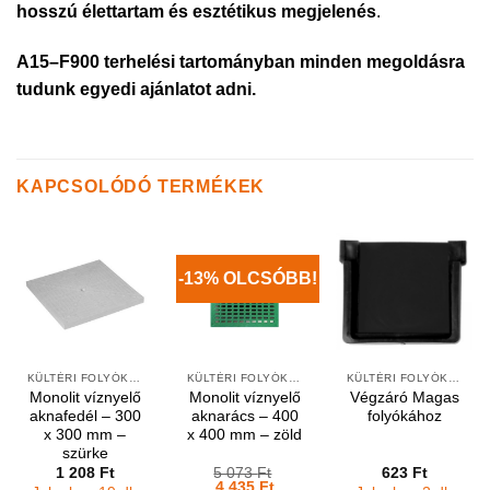
hosszú élettartam és esztétikus megjelenés
.
A15–F900 terhelési tartományban minden megoldásra
tudunk egyedi ajánlatot adni.
KAPCSOLÓDÓ TERMÉKEK
-13% OLCSÓBB!
KÜLTÉRI FOLYÓKÁK ÉS VÍZNYELŐK
KÜLTÉRI FOLYÓKÁK ÉS VÍZNYELŐK
KÜLTÉRI FOLYÓKÁK ÉS ELEMEK
Monolit víznyelő
Monolit víznyelő
Végzáró Magas
aknafedél – 300
aknarács – 400
folyókához
x 300 mm –
x 400 mm – zöld
szürke
1 208
Ft
5 073
Ft
623
Ft
Original
Current
4 435
Ft