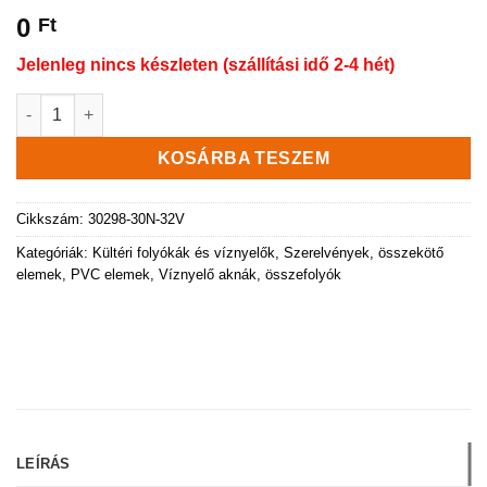
0
Ft
Jelenleg nincs készleten (szállítási idő 2-4 hét)
Kompozit aknafedél Ø750 mm, fekete, zöld mennyiség
KOSÁRBA TESZEM
Cikkszám:
30298-30N-32V
Kategóriák:
Kültéri folyókák és víznyelők
,
Szerelvények, összekötő
elemek, PVC elemek
,
Víznyelő aknák, összefolyók
LEÍRÁS