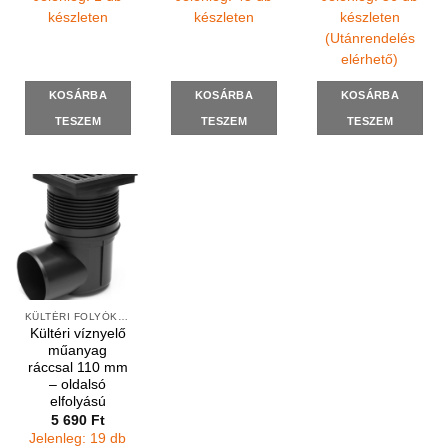
készleten
készleten
készleten
(Utánrendelés
elérhető)
KOSÁRBA
KOSÁRBA
KOSÁRBA
TESZEM
TESZEM
TESZEM
KÜLTÉRI FOLYÓKÁK ÉS VÍZNYELŐK
Kültéri víznyelő
műanyag
ráccsal 110 mm
– oldalsó
elfolyású
5 690
Ft
Jelenleg: 19 db