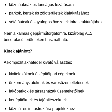
közműaknák biztonságos lezárására
parkok, kertek és zöldterületek kialakításához
sétálóutcák és gyalogos övezetek infrastruktúrájához
Nem alkalmas gépjárműforgalomra, kizárólag A15
besorolású területeken használható.
Kinek ajánlott?
A kompozit aknafedél kiváló választás:
kivitelezőknek és építőipari cégeknek
önkormányzatoknak és városüzemeltetésnek
lakóparkok és társasházak üzemeltetőinek
kertépítőknek és tájépítészeknek
közmű- és infrastruktúra projektekhez