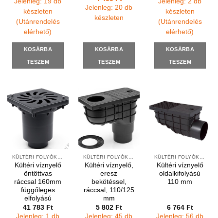
Jelenleg: 19 db
Jelenleg: 2 db
price
price
Jelenleg: 20 db
was:
is:
készleten
készleten
5
4
készleten
(Utánrendelés
(Utánrendelés
073 Ft.
435 Ft.
elérhető)
elérhető)
KOSÁRBA
KOSÁRBA
KOSÁRBA
TESZEM
TESZEM
TESZEM
KÜLTÉRI FOLYÓKÁK ÉS VÍZNYELŐK
KÜLTÉRI FOLYÓKÁK ÉS VÍZNYELŐK
KÜLTÉRI FOLYÓKÁK ÉS VÍZNYELŐK
Kültéri víznyelő
Kültéri víznyelő,
Kültéri víznyelő
öntöttvas
eresz
oldalkifolyású
ráccsal 160mm
bekötéssel,
110 mm
függőleges
ráccsal, 110/125
elfolyású
mm
41 783
Ft
5 802
Ft
6 764
Ft
Jelenleg: 1 db
Jelenleg: 45 db
Jelenleg: 56 db