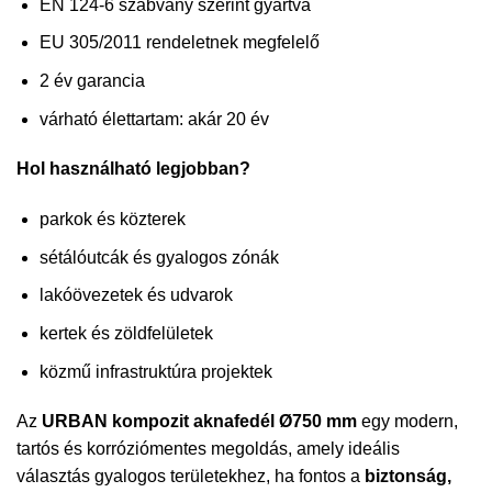
EN 124-6 szabvány szerint gyártva
EU 305/2011 rendeletnek megfelelő
2 év garancia
várható élettartam: akár 20 év
Hol használható legjobban?
parkok és közterek
sétálóutcák és gyalogos zónák
lakóövezetek és udvarok
kertek és zöldfelületek
közmű infrastruktúra projektek
Az
URBAN kompozit aknafedél Ø750 mm
egy modern,
tartós és korróziómentes megoldás, amely ideális
választás gyalogos területekhez, ha fontos a
biztonság,