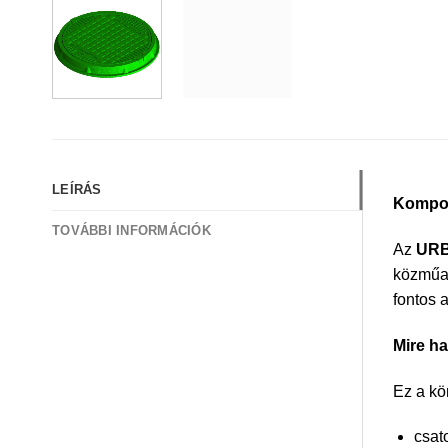
LEÍRÁS
Kompoz
TOVÁBBI INFORMÁCIÓK
Az
URB
közműak
fontos 
Mire h
Ez a kö
csat