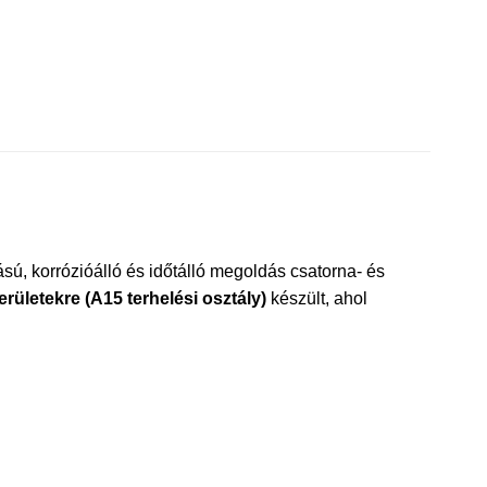
sú, korrózióálló és időtálló megoldás csatorna- és
ületekre (A15 terhelési osztály)
készült, ahol