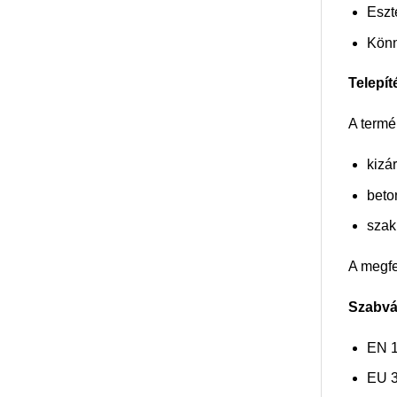
Eszt
Könn
Telepít
A termé
kizá
beton
szak
A megfe
Szabvá
EN 1
EU 3