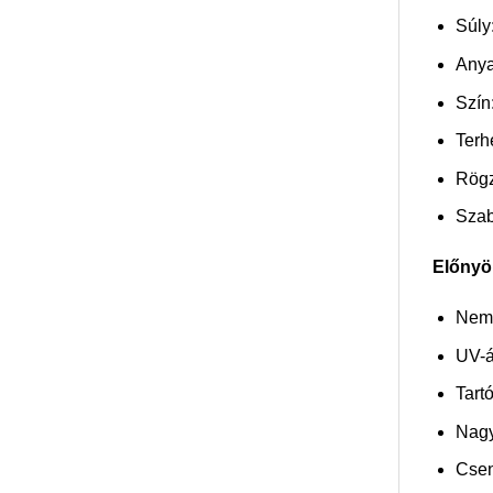
Súly
Anya
Szín
Terh
Rögz
Szab
Előnyök
Nem 
UV-ál
Tart
Nagy
Csen