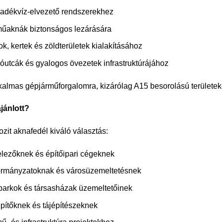
adékvíz-elvezető rendszerekhez
űaknák biztonságos lezárására
ok, kertek és zöldterületek kialakításához
lóutcák és gyalogos övezetek infrastruktúrájához
almas gépjárműforgalomra, kizárólag A15 besorolású területek
jánlott?
zit aknafedél kiváló választás:
telezőknek és építőipari cégeknek
rmányzatoknak és városüzemeltetésnek
parkok és társasházak üzemeltetőinek
építőknek és tájépítészeknek