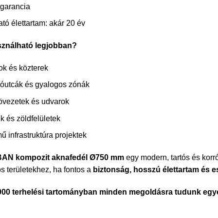
 garancia
ató élettartam: akár 20 év
sználható legjobban?
ok és közterek
lóutcák és gyalogos zónák
övezetek és udvarok
ek és zöldfelületek
ű infrastruktúra projektek
AN kompozit aknafedél Ø750 mm
egy modern, tartós és korr
s területekhez, ha fontos a
biztonság, hosszú élettartam és e
00 terhelési tartományban minden megoldásra tudunk egyed