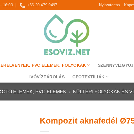
 - 16:00
+36 20 479 9497
Nyitvatartás
Kapcs
ZERELVÉNYEK, PVC ELEMEK, FOLYÓKÁK
SZENNYVÍZGYŰJ
IVÓVÍZTÁROLÁS
GEOTEXTÍLIÁK
KÖTŐ ELEMEK, PVC ELEMEK
/
KÜLTÉRI FOLYÓKÁK ÉS V
Kompozit aknafedél Ø7