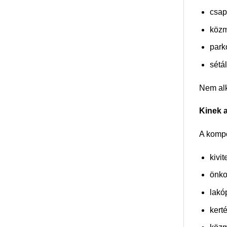
csap
közm
park
sétá
Nem alk
Kinek a
A kompo
kivi
önko
lakó
kert