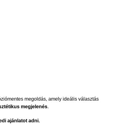
óziómentes megoldás, amely ideális választás
sztétikus megjelenés
.
i ajánlatot adni.