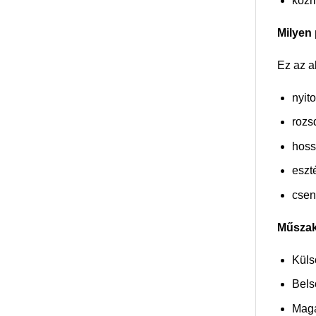
közm
Milyen
Ez az a
nyit
rozs
hoss
eszt
csen
Műszak
Küls
Bels
Mag