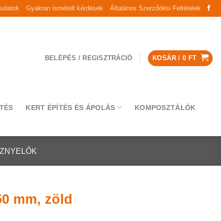
olatok
Gyakran ismételt kérdések
Általános Szerződési Feltételek
BELÉPÉS / REGISZTRÁCIÓ
KOSÁR /
0
FT
TÉS
KERT ÉPÍTÉS ÉS ÁPOLÁS
KOMPOSZTÁLÓK
ÍZNYELŐK
50 mm, zöld