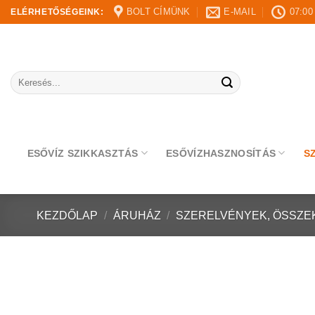
Skip
BOLT CÍMÜNK
E-MAIL
07:00
ELÉRHETŐSÉGEINK:
to
content
Keresés
a
következőre:
ESŐVÍZ SZIKKASZTÁS
ESŐVÍZHASZNOSÍTÁS
S
KEZDŐLAP
/
ÁRUHÁZ
/
SZERELVÉNYEK, ÖSSZE