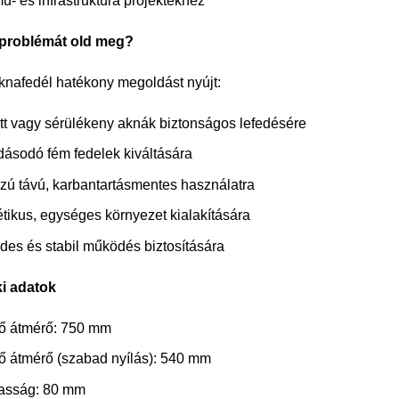
ű- és infrastruktúra projektekhez
 problémát old meg?
knafedél hatékony megoldást nyújt:
ott vagy sérülékeny aknák biztonságos lefedésére
dásodó fém fedelek kiváltására
zú távú, karbantartásmentes használatra
étikus, egységes környezet kialakítására
des és stabil működés biztosítására
i adatok
ő átmérő: 750 mm
ő átmérő (szabad nyílás): 540 mm
asság: 80 mm