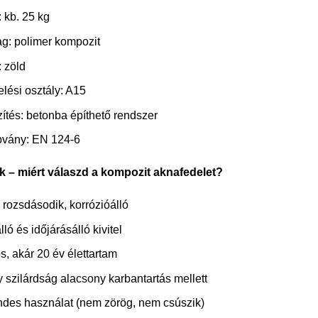
: kb. 25 kg
g: polimer kompozit
: zöld
elési osztály: A15
ítés: betonba építhető rendszer
vány: EN 124-6
 – miért válaszd a kompozit aknafedelet?
rozsdásodik, korrózióálló
ló és időjárásálló kivitel
ós, akár 20 év élettartam
 szilárdság alacsony karbantartás mellett
des használat (nem zörög, nem csúszik)