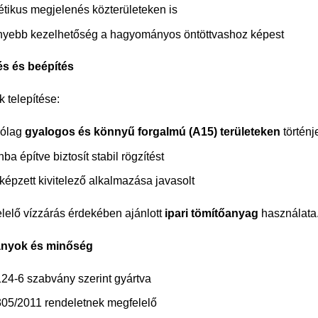
étikus megjelenés közterületeken is
yebb kezelhetőség a hagyományos öntöttvashoz képest
és és beépítés
k telepítése:
rólag
gyalogos és könnyű forgalmú (A15) területeken
történj
ba építve biztosít stabil rögzítést
képzett kivitelező alkalmazása javasolt
lelő vízzárás érdekében ajánlott
ipari tömítőanyag
használata
nyok és minőség
24-6 szabvány szerint gyártva
05/2011 rendeletnek megfelelő