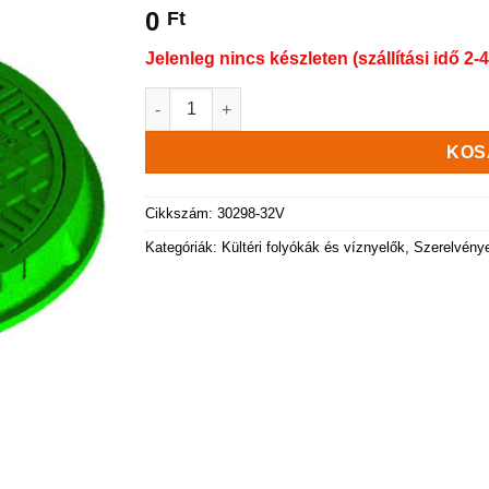
0
Ft
Jelenleg nincs készleten (szállítási idő 2-4
Kompozit aknafedél Ø750 mm, zöld mennyisé
KOS
Cikkszám:
30298-32V
Kategóriák:
Kültéri folyókák és víznyelők
,
Szerelvény