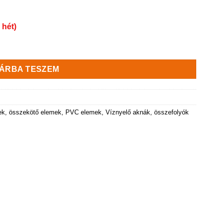
 hét)
g
ÁRBA TESZEM
ek, összekötő elemek, PVC elemek
,
Víznyelő aknák, összefolyók