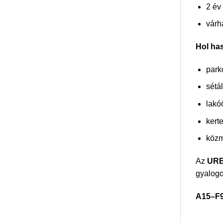
2 év
várh
Hol ha
park
sétá
lakó
kert
közm
Az
URB
gyalogo
A15–F9