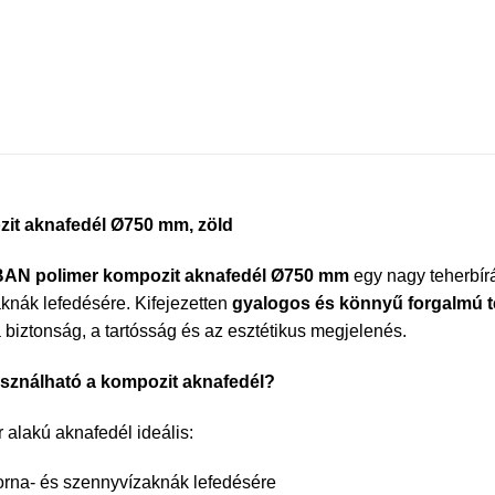
it aknafedél Ø750 mm, zöld
AN polimer kompozit aknafedél Ø750 mm
egy nagy teherbírá
nák lefedésére. Kifejezetten
gyalogos és könnyű forgalmú ter
a biztonság, a tartósság és az esztétikus megjelenés.
asználható a kompozit aknafedél?
r alakú aknafedél ideális:
orna- és szennyvízaknák lefedésére