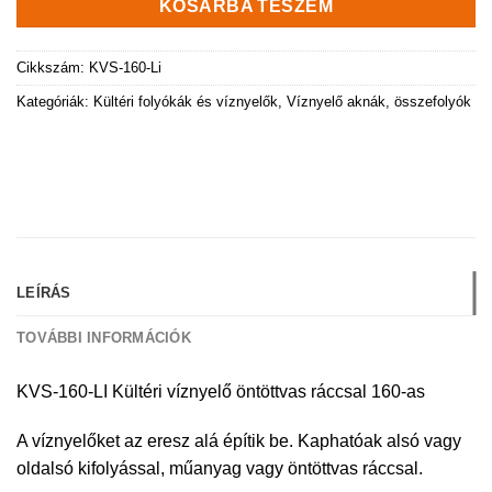
KOSÁRBA TESZEM
Cikkszám:
KVS-160-Li
Kategóriák:
Kültéri folyókák és víznyelők
,
Víznyelő aknák, összefolyók
LEÍRÁS
TOVÁBBI INFORMÁCIÓK
KVS-160-LI Kültéri víznyelő öntöttvas ráccsal 160-as
A víznyelőket az eresz alá építik be. Kaphatóak alsó vagy
oldalsó kifolyással, műanyag vagy öntöttvas ráccsal.