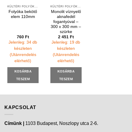
KÜLTÉRI FOLYÓKÁK ÉS ELEMEK
KÜLTÉRI FOLYÓKÁK ÉS VÍZNYELŐK
Folyóka bekötő
Monolit víznyelő
elem 110mm
aknafedél
fogantyúval –
300 x 300 mm –
szürke
760
Ft
2 451
Ft
Jelenleg: 34 db
Jelenleg: 19 db
készleten
készleten
(Utánrendelés
(Utánrendelés
elérhető)
elérhető)
KOSÁRBA
KOSÁRBA
TESZEM
TESZEM
KAPCSOLAT
Címünk |
1103 Budapest, Noszlopy utca 2-6.