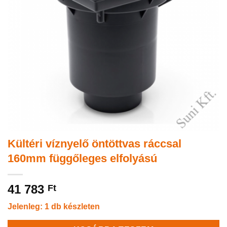
Kültéri víznyelő öntöttvas ráccsal
160mm függőleges elfolyású
41 783
Ft
Jelenleg: 1 db készleten