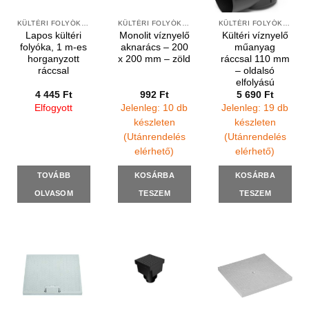
KÜLTÉRI FOLYÓKÁK ÉS ELEMEK
KÜLTÉRI FOLYÓKÁK ÉS VÍZNYELŐK
KÜLTÉRI FOLYÓKÁK ÉS VÍZNYELŐK
Lapos kültéri
Monolit víznyelő
Kültéri víznyelő
folyóka, 1 m-es
aknarács – 200
műanyag
horganyzott
x 200 mm – zöld
ráccsal 110 mm
ráccsal
– oldalsó
elfolyású
4 445
Ft
992
Ft
5 690
Ft
Elfogyott
Jelenleg: 10 db
Jelenleg: 19 db
készleten
készleten
(Utánrendelés
(Utánrendelés
elérhető)
elérhető)
TOVÁBB
KOSÁRBA
KOSÁRBA
OLVASOM
TESZEM
TESZEM