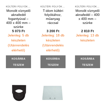
KÜLTÉRI FOLYÓKÁK ÉS VÍZNYELŐK
KÜLTÉRI FOLYÓKÁK ÉS VÍZNYELŐK
KÜLTÉRI FOLYÓKÁK ÉS VÍZNYELŐK
Monolit víznyelő
T-idom kültéri
Monolit víznyelő
aknafedél
folyókához,
aknafedél – 400
fogantyúval –
műanyag
x 400 mm –
400 x 400 mm –
ráccsal
szürke
szürke
5 073
Ft
3 200
Ft
2 810
Ft
Jelenleg: 5 db
Jelenleg: 18 db
Jelenleg: 13 db
készleten
készleten
készleten
(Utánrendelés
(Utánrendelés
elérhető)
elérhető)
KOSÁRBA
KOSÁRBA
KOSÁRBA
TESZEM
TESZEM
TESZEM