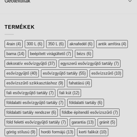
Geotextíliák
TERMÉKEK
4rain
(4)
300 L
(6)
350 L
(6)
aknafedél
(6)
antik amfóra
(4)
barna
(14)
beépített virágültető
(7)
bézs
(6)
dekoratív esővízgyűjtő
(37)
egyszerű esővízgyűjtő tartály
(7)
esővízgyűjtő
(40)
esővízgyűjtő tartály
(55)
esővízszűrő
(10)
esővízszűrő szikkasztáshoz
(9)
fahatású
(4)
fali esővízgyűjtő tartály
(7)
fali kút
(12)
földalatti esővízgyűjtő tartály
(7)
földalatti tartály
(6)
földalatti tartály rendszer
(6)
földbe építendő esővízszűrő
(7)
föld feletti esővízgyűjtő tartály
(7)
garantia
(13)
gránit
(5)
görög stílusú
(9)
hordó formájú
(13)
kerti falikút
(10)