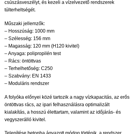
csúszásveszélyt, és kezeli a vízelvezető rendszerek
túlterheltségét.
Műszaki jellemzők:
– Hosszúság: 1000 mm
– Szélesség: 156 mm
– Magasság: 120 mm (H120 kivitel)
– Anyaga: polipropilén test
– Rács: öntöttvas
– Terhelhetőség: C250
– Szabvány: EN 1433
– Moduláris rendszer
A folyóka előnyei közé tartozik a nagy vízkapacitás, az erős
öntöttvas rács, az ipari felhasználásra optimalizált
kialakítás, a hosszú élettartam, valamint az időjárás- és
vegyszerálló kivitel.
Telepítése betonba ágyazott módon történik, a rendszer