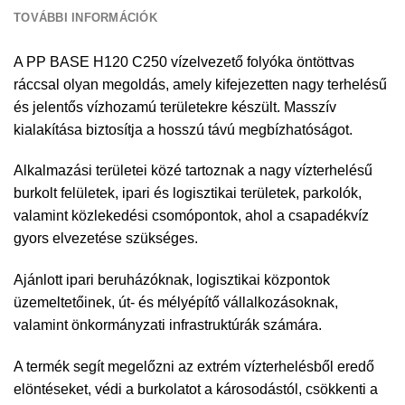
TOVÁBBI INFORMÁCIÓK
A PP BASE H120 C250 vízelvezető folyóka öntöttvas
ráccsal olyan megoldás, amely kifejezetten nagy terhelésű
és jelentős vízhozamú területekre készült. Masszív
kialakítása biztosítja a hosszú távú megbízhatóságot.
Alkalmazási területei közé tartoznak a nagy vízterhelésű
burkolt felületek, ipari és logisztikai területek, parkolók,
valamint közlekedési csomópontok, ahol a csapadékvíz
gyors elvezetése szükséges.
Ajánlott ipari beruházóknak, logisztikai központok
üzemeltetőinek, út- és mélyépítő vállalkozásoknak,
valamint önkormányzati infrastruktúrák számára.
A termék segít megelőzni az extrém vízterhelésből eredő
elöntéseket, védi a burkolatot a károsodástól, csökkenti a