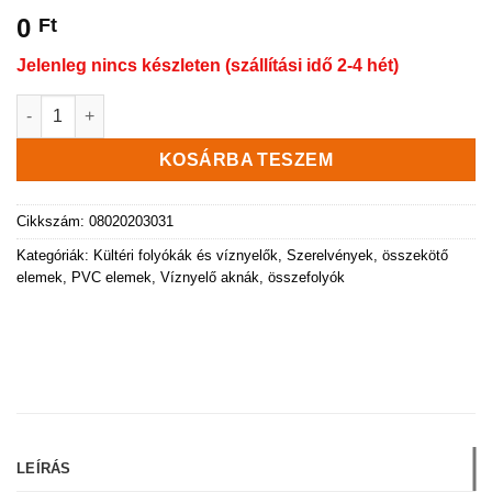
0
Ft
Jelenleg nincs készleten (szállítási idő 2-4 hét)
PP BASE vízelvezető folyóka, öntöttvas ráccsal, C250 terhelé
KOSÁRBA TESZEM
Cikkszám:
08020203031
Kategóriák:
Kültéri folyókák és víznyelők
,
Szerelvények, összekötő
elemek, PVC elemek
,
Víznyelő aknák, összefolyók
LEÍRÁS