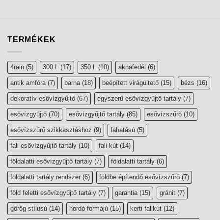
TERMÉKEK
4rain
(5)
300 L
(17)
350 L
(10)
aknafedél
(6)
antik amfóra
(7)
barna
(18)
beépített virágültető
(15)
bézs
(16)
dekoratív esővízgyűjtő
(67)
egyszerű esővízgyűjtő tartály
(7)
esővízgyűjtő
(70)
esővízgyűjtő tartály
(85)
esővízszűrő
(10)
esővízszűrő szikkasztáshoz
(9)
fahatású
(5)
fali esővízgyűjtő tartály
(10)
fali kút
(14)
földalatti esővízgyűjtő tartály
(7)
földalatti tartály
(6)
földalatti tartály rendszer
(6)
földbe építendő esővízszűrő
(7)
föld feletti esővízgyűjtő tartály
(7)
garantia
(15)
gránit
(7)
görög stílusú
(14)
hordó formájú
(15)
kerti falikút
(12)