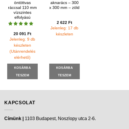
öntöttvas
aknarács – 300
ráccsal 110 mm
x 300 mm – zöld
vízszintes
elfolyású
2 622
Ft
Jelenleg: 17 db
20 091
Ft
készleten
Jelenleg: 9 db
készleten
(Utánrendelés
elérhető)
KOSÁRBA
KOSÁRBA
TESZEM
TESZEM
KAPCSOLAT
Címünk |
1103 Budapest, Noszlopy utca 2-6.