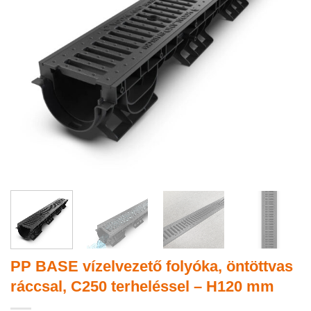
PP BASE vízelvezető folyóka, öntöttvas
ráccsal, C250 terheléssel – H120 mm