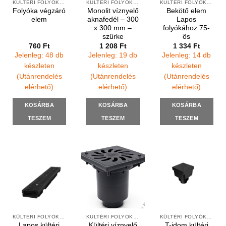
KÜLTÉRI FOLYÓKÁK ÉS ELEMEK
KÜLTÉRI FOLYÓKÁK ÉS VÍZNYELŐK
KÜLTÉRI FOLYÓKÁK ÉS ELEMEK
Folyóka végzáró
Monolit víznyelő
Bekötő elem
elem
aknafedél – 300
Lapos
x 300 mm –
folyókához 75-
szürke
ös
760
Ft
1 208
Ft
1 334
Ft
Jelenleg: 48 db
Jelenleg: 19 db
Jelenleg: 14 db
készleten
készleten
készleten
(Utánrendelés
(Utánrendelés
(Utánrendelés
elérhető)
elérhető)
elérhető)
KOSÁRBA
KOSÁRBA
KOSÁRBA
TESZEM
TESZEM
TESZEM
KÜLTÉRI FOLYÓKÁK ÉS ELEMEK
KÜLTÉRI FOLYÓKÁK ÉS VÍZNYELŐK
KÜLTÉRI FOLYÓKÁK ÉS VÍZNYELŐK
Lapos kültéri
Kültéri víznyelő
T-idom kültéri