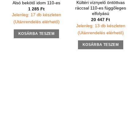
Kültéri víznyelő öntöttvas
Alsó bekötő idom 110-es
ráccsal 110-es függőleges
1 285
Ft
elfolyású
Jelenleg: 17 db készleten
20 447
Ft
(Utánrendelés elérhető)
Jelenleg: 13 db készleten
(Utánrendelés elérhető)
KOSÁRBA TESZEM
KOSÁRBA TESZEM