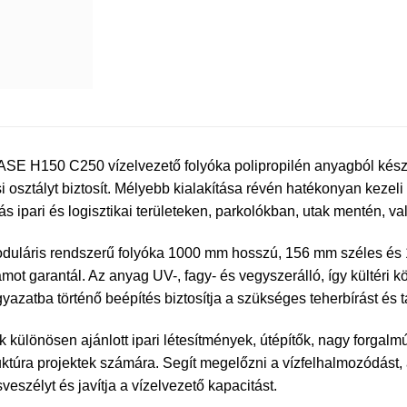
SE H150 C250 vízelvezető folyóka polipropilén anyagból készül
si osztályt biztosít. Mélyebb kialakítása révén hatékonyan kezel
s ipari és logisztikai területeken, parkolókban, utak mentén, v
duláris rendszerű folyóka 1000 mm hosszú, 156 mm széles és 
tamot garantál. Az anyag UV-, fagy- és vegyszerálló, így kültéri
yazatba történő beépítés biztosítja a szükséges teherbírást és t
k különösen ajánlott ipari létesítmények, útépítők, nagy forgalm
ruktúra projektek számára. Segít megelőzni a vízfelhalmozódást,
veszélyt és javítja a vízelvezető kapacitást.