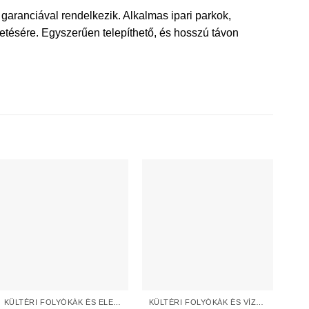
aranciával rendelkezik. Alkalmas ipari parkok,
ezetésére. Egyszerűen telepíthető, és hosszú távon
KÜLTÉRI FOLYÓKÁK ÉS ELEMEK
KÜLTÉRI FOLYÓKÁK ÉS VÍZNYELŐK