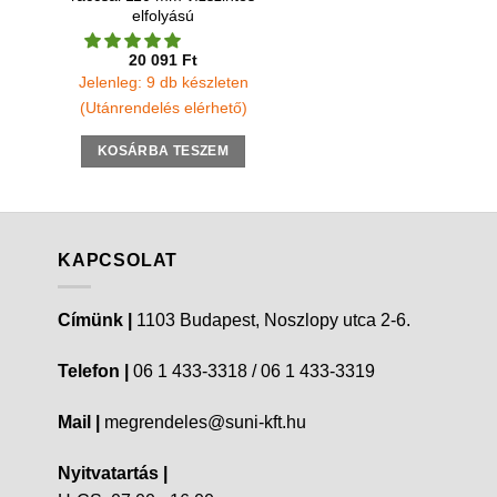
elfolyású
20 091
Ft
Jelenleg: 9 db készleten
(Utánrendelés elérhető)
KOSÁRBA TESZEM
KAPCSOLAT
Címünk |
1103 Budapest, Noszlopy utca 2-6.
Telefon |
06 1 433-3318 / 06 1 433-3319
Mail |
megrendeles@suni-kft.hu
Nyitvatartás |