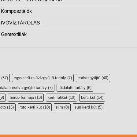
Komposztálók
IVÓVÍZTÁROLÁS
Geotextíliák
(37)
egyszerű esővízgyűjtő tartály
(7)
esővízgyűjtő
(40)
ldalatti esővízgyűjtő tartály
(7)
földalatti tartály
(6)
(9)
hordó formájú
(13)
kerti falikút
(10)
kerti kút
(14)
roto
(15)
roto kerti kút
(10)
slim
(0)
sun kerti kút
(5)