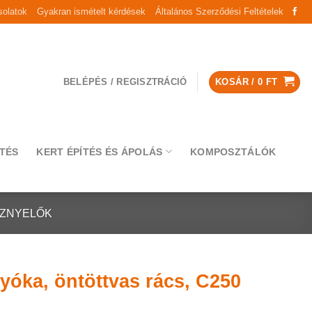
olatok
Gyakran ismételt kérdések
Általános Szerződési Feltételek
BELÉPÉS / REGISZTRÁCIÓ
KOSÁR /
0
FT
TÉS
KERT ÉPÍTÉS ÉS ÁPOLÁS
KOMPOSZTÁLÓK
ÍZNYELŐK
yóka, öntöttvas rács, C250