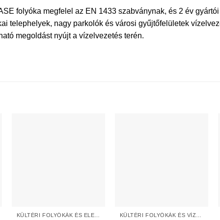
SE folyóka megfelel az EN 1433 szabványnak, és 2 év gyártói g
ikai telephelyek, nagy parkolók és városi gyűjtőfelületek vízelv
ató megoldást nyújt a vízelvezetés terén.
KÜLTÉRI FOLYÓKÁK ÉS ELEMEK
KÜLTÉRI FOLYÓKÁK ÉS VÍZNYELŐK