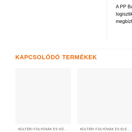
A PP BA
logiszt
megbízh
KAPCSOLÓDÓ TERMÉKEK
KÜLTÉRI FOLYÓKÁK ÉS VÍZNYELŐK
KÜLTÉRI FOLYÓKÁK ÉS ELEMEK