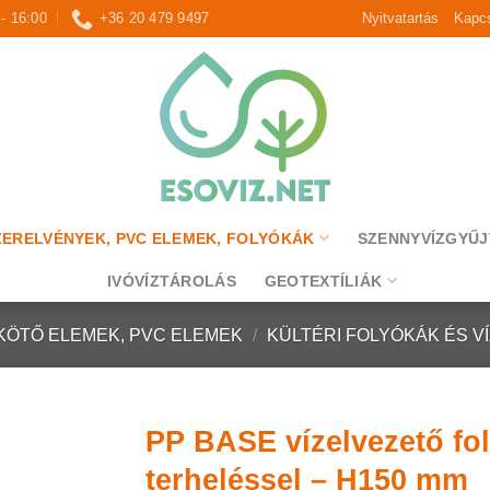
 - 16:00
+36 20 479 9497
Nyitvatartás
Kapcs
ZERELVÉNYEK, PVC ELEMEK, FOLYÓKÁK
SZENNYVÍZGYŰJ
IVÓVÍZTÁROLÁS
GEOTEXTÍLIÁK
KÖTŐ ELEMEK, PVC ELEMEK
/
KÜLTÉRI FOLYÓKÁK ÉS V
PP BASE vízelvezető fol
terheléssel – H150 mm