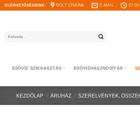
Skip
BOLT CÍMÜNK
E-MAIL
07:00
ELÉRHETŐSÉGEINK:
to
content
Keresés
a
következőre:
ESŐVÍZ SZIKKASZTÁS
ESŐVÍZHASZNOSÍTÁS
S
KEZDŐLAP
/
ÁRUHÁZ
/
SZERELVÉNYEK, ÖSSZE