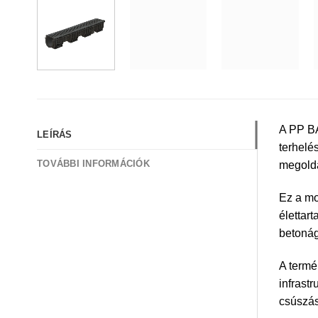
A PP BA
LEÍRÁS
terhelé
TOVÁBBI INFORMÁCIÓK
megoldá
Ez a mo
élettar
betonág
A termé
infrast
csúszás