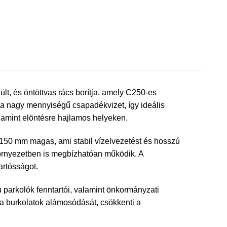
t, és öntöttvas rács borítja, amely C250-es
i a nagy mennyiségű csapadékvizet, így ideális
alamint elöntésre hajlamos helyeken.
150 mm magas, ami stabil vízelvezetést és hosszú
 környezetben is megbízhatóan működik. A
artósságot.
ú parkolók fenntartói, valamint önkormányzati
 a burkolatok alámosódását, csökkenti a