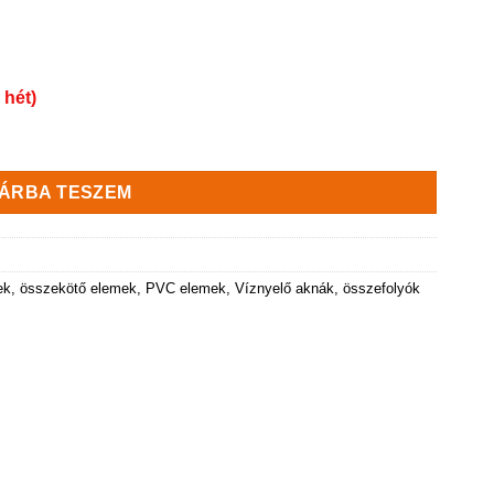
 hét)
 C250 terheléssel - H150 mm mennyiség
ÁRBA TESZEM
ek, összekötő elemek, PVC elemek
,
Víznyelő aknák, összefolyók