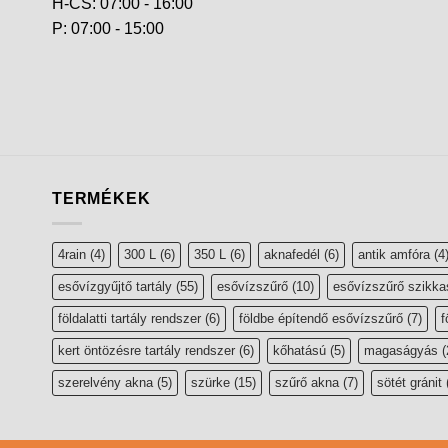
H-CS: 07:00 - 16:00
P: 07:00 - 15:00
TERMÉKEK
4rain
(4)
300 L
(6)
350 L
(6)
aknafedél
(6)
antik amfóra
(4
esővízgyűjtő tartály
(55)
esővízszűrő
(10)
esővízszűrő szikka
földalatti tartály rendszer
(6)
földbe építendő esővízszűrő
(7)
f
kert öntözésre tartály rendszer
(6)
kőhatású
(5)
magaságyás
(
szerelvény akna
(5)
szürke
(15)
szűrő akna
(7)
sötét gránit