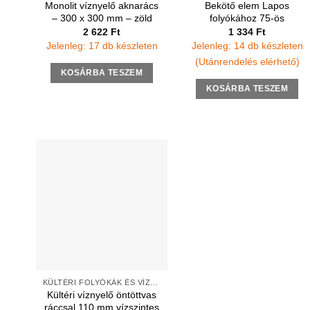
Monolit víznyelő aknarács
Bekötő elem Lapos
– 300 x 300 mm – zöld
folyókához 75-ös
2 622
Ft
1 334
Ft
Jelenleg: 17 db készleten
Jelenleg: 14 db készleten
(Utánrendelés elérhető)
KOSÁRBA TESZEM
KOSÁRBA TESZEM
KÜLTÉRI FOLYÓKÁK ÉS VÍZNYELŐK
Kültéri víznyelő öntöttvas
ráccsal 110 mm vízszintes