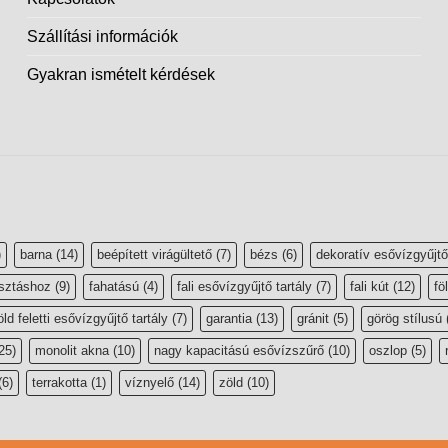
Szállítási információk
Gyakran ismételt kérdések
)
barna
(14)
beépített virágültető
(7)
bézs
(6)
dekoratív esővízgyűjtő
sztáshoz
(9)
fahatású
(4)
fali esővízgyűjtő tartály
(7)
fali kút
(12)
fö
öld feletti esővízgyűjtő tartály
(7)
garantia
(13)
gránit
(5)
görög stílusú
25)
monolit akna
(10)
nagy kapacitású esővízszűrő
(10)
oszlop
(5)
(6)
terrakotta
(1)
víznyelő
(14)
zöld
(10)