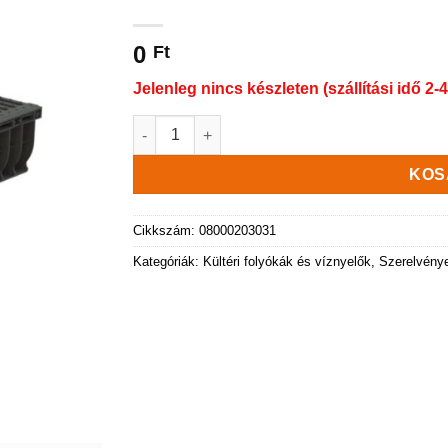
0
Ft
Jelenleg nincs készleten (szállítási idő 2-4
PP BASE vízelvezető folyóka, öntöttvas rács,
KOS
Cikkszám:
08000203031
Kategóriák:
Kültéri folyókák és víznyelők
,
Szerelvény