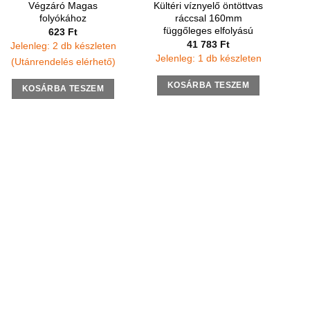
Végzáró Magas
Kültéri víznyelő öntöttvas
folyókához
ráccsal 160mm
függőleges elfolyású
623
Ft
41 783
Ft
Jelenleg: 2 db készleten
Jelenleg: 1 db készleten
(Utánrendelés elérhető)
KOSÁRBA TESZEM
KOSÁRBA TESZEM