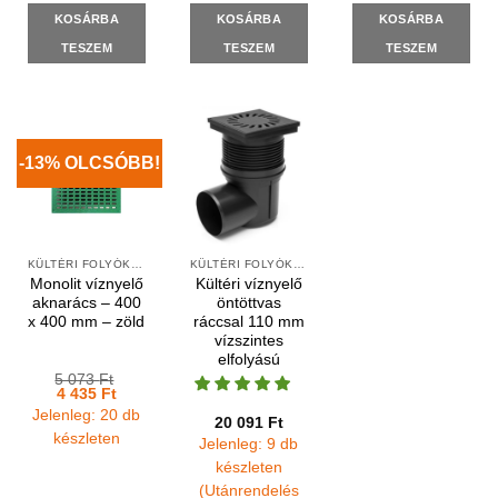
KOSÁRBA
KOSÁRBA
KOSÁRBA
TESZEM
TESZEM
TESZEM
-13% OLCSÓBB!
KÜLTÉRI FOLYÓKÁK ÉS VÍZNYELŐK
KÜLTÉRI FOLYÓKÁK ÉS VÍZNYELŐK
Monolit víznyelő
Kültéri víznyelő
aknarács – 400
öntöttvas
x 400 mm – zöld
ráccsal 110 mm
vízszintes
elfolyású
5 073
Ft
Original
Current
4 435
Ft
price
price
Jelenleg: 20 db
was:
is:
20 091
Ft
5
4
készleten
Jelenleg: 9 db
073 Ft.
435 Ft.
készleten
(Utánrendelés