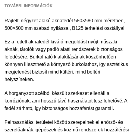
TOVÁBBI INFORMÁCIÓK
Rajtett, négyzet alakú aknafedél 580×580 mm méretben,
500×500 mm szabad nyílással, B125 terhelési osztállyal
Ez a rejtett aknafedél kiváló megoldást nyújt műszaki
aknák, tárolók vagy padló alatti rendszerek biztonságos
lefedésére. Burkolható kialakításának köszönhetően
könnyen illeszthető a környező burkolathoz, így esztétikus
megjelenést biztosít mind kültéri, mind beltéri
helyszíneken.
A horganyzott acélból készült szerkezet ellenáll a
korróziónak, ami hosszú távú használatot tesz lehetővé. A
fedél zárható, így biztonságos hozzáférést garantál.
Felhasználási területei között szerepelnek ellenőrző- és
szerelőaknák, gépészeti és közmű rendszerek hozzáférési