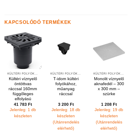
KAPCSOLÓDÓ TERMÉKEK
KÜLTÉRI FOLYÓKÁK ÉS VÍZNYELŐK
KÜLTÉRI FOLYÓKÁK ÉS VÍZNYELŐK
KÜLTÉRI FOLYÓKÁK ÉS VÍZNYELŐK
Kültéri víznyelő
T-idom kültéri
Monolit víznyelő
öntöttvas
folyókához,
aknafedél – 300
ráccsal 160mm
műanyag
x 300 mm –
függőleges
ráccsal
szürke
elfolyású
41 783
Ft
3 200
Ft
1 208
Ft
Jelenleg: 1 db
Jelenleg: 18 db
Jelenleg: 19 db
készleten
készleten
készleten
(Utánrendelés
(Utánrendelés
elérhető)
elérhető)