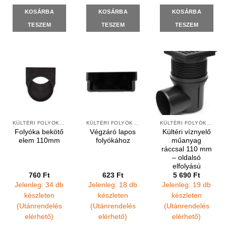
KOSÁRBA
KOSÁRBA
KOSÁRBA
TESZEM
TESZEM
TESZEM
KÜLTÉRI FOLYÓKÁK ÉS ELEMEK
KÜLTÉRI FOLYÓKÁK ÉS ELEMEK
KÜLTÉRI FOLYÓKÁK ÉS VÍZNYELŐK
Folyóka bekötő
Végzáró lapos
Kültéri víznyelő
elem 110mm
folyókához
műanyag
ráccsal 110 mm
– oldalsó
elfolyású
760
Ft
623
Ft
5 690
Ft
Jelenleg: 34 db
Jelenleg: 18 db
Jelenleg: 19 db
készleten
készleten
készleten
(Utánrendelés
(Utánrendelés
(Utánrendelés
elérhető)
elérhető)
elérhető)