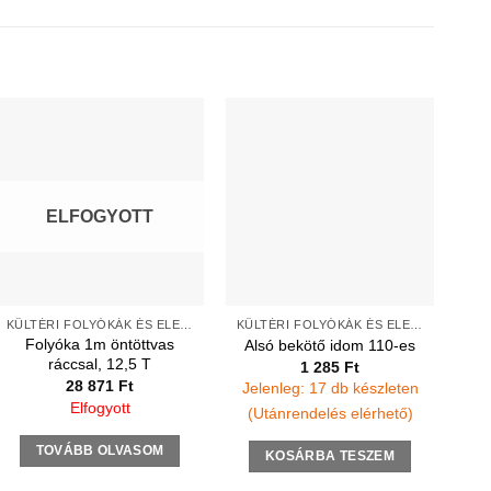
ELFOGYOTT
KÜLTÉRI FOLYÓKÁK ÉS ELEMEK
KÜLTÉRI FOLYÓKÁK ÉS ELEMEK
Folyóka 1m öntöttvas
Alsó bekötő idom 110-es
ráccsal, 12,5 T
1 285
Ft
28 871
Ft
Jelenleg: 17 db készleten
Elfogyott
(Utánrendelés elérhető)
TOVÁBB OLVASOM
KOSÁRBA TESZEM