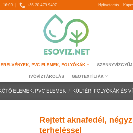
 - 16:00
+36 20 479 9497
Nyitvatartás
Kapcs
ZERELVÉNYEK, PVC ELEMEK, FOLYÓKÁK
SZENNYVÍZGYŰJ
IVÓVÍZTÁROLÁS
GEOTEXTÍLIÁK
KÖTŐ ELEMEK, PVC ELEMEK
/
KÜLTÉRI FOLYÓKÁK ÉS V
Rejtett aknafedél, négy
terheléssel