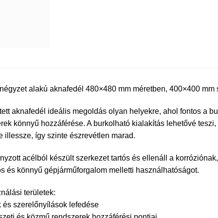
, négyzet alakú aknafedél 480×480 mm méretben, 400×400 mm sz
jtett aknafedél ideális megoldás olyan helyekre, ahol fontos a b
rek könnyű hozzáférése. A burkolható kialakítás lehetővé teszi,
e illessze, így szinte észrevétlen marad.
nyzott acélból készült szerkezet tartós és ellenáll a korróziónak
s és könnyű gépjárműforgalom melletti használhatóságot.
nálási területek:
 és szerelőnyílások lefedése
zeti és közmű rendszerek hozzáférési pontjai