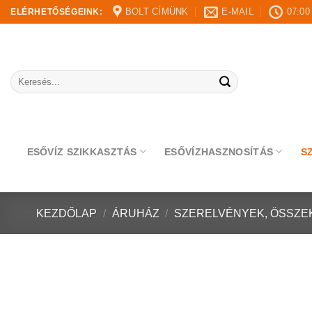
Skip
BOLT CÍMÜNK
E-MAIL
07:00
ELÉRHETŐSÉGEINK:
to
content
Keresés
a
következőre:
ESŐVÍZ SZIKKASZTÁS
ESŐVÍZHASZNOSÍTÁS
S
KEZDŐLAP
/
ÁRUHÁZ
/
SZERELVÉNYEK, ÖSSZE