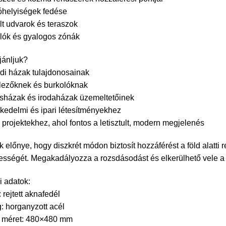
óhelyiségek fedése
lt udvarok és teraszok
lók és gyalogos zónák
jánljuk?
di házak tulajdonosainak
elezőknek és burkolóknak
sházak és irodaházak üzemeltetőinek
kedelmi és ipari létesítményekhez
 projektekhez, ahol fontos a letisztult, modern megjelenés
k előnye, hogy diszkrét módon biztosít hozzáférést a föld alatti
sségét. Megakadályozza a rozsdásodást és elkerülhető vele a
 adatok:
 rejtett aknafedél
: horganyzott acél
ő méret: 480×480 mm