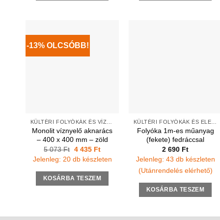
-13% OLCSÓBB!
KÜLTÉRI FOLYÓKÁK ÉS VÍZNYELŐK
KÜLTÉRI FOLYÓKÁK ÉS ELEMEK
Monolit víznyelő aknarács
Folyóka 1m-es műanyag
– 400 x 400 mm – zöld
(fekete) fedráccsal
Original
Current
5 073
Ft
4 435
Ft
2 690
Ft
price
price
Jelenleg: 20 db készleten
Jelenleg: 43 db készleten
was:
is:
5
4
(Utánrendelés elérhető)
073 Ft.
435 Ft.
KOSÁRBA TESZEM
KOSÁRBA TESZEM