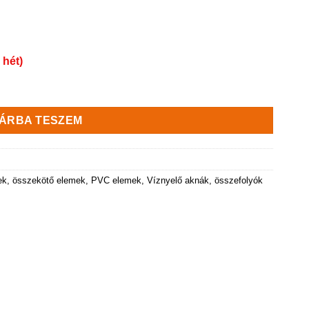
 hét)
 B125 terheléssel mennyiség
ÁRBA TESZEM
ek, összekötő elemek, PVC elemek
,
Víznyelő aknák, összefolyók