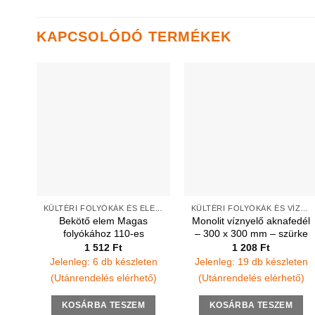
KAPCSOLÓDÓ TERMÉKEK
KÜLTÉRI FOLYÓKÁK ÉS ELEMEK
KÜLTÉRI FOLYÓKÁK ÉS VÍZNYELŐK
Bekötő elem Magas
Monolit víznyelő aknafedél
folyókához 110-es
– 300 x 300 mm – szürke
1 512
Ft
1 208
Ft
Jelenleg: 6 db készleten
Jelenleg: 19 db készleten
(Utánrendelés elérhető)
(Utánrendelés elérhető)
KOSÁRBA TESZEM
KOSÁRBA TESZEM