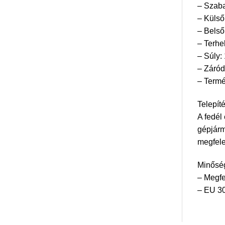
– Szab
– Küls
– Bels
– Terhe
– Súly:
– Záródá
– Termé
Telepíté
A fedél
gépjárm
megfele
Minőség
– Megf
– EU 30