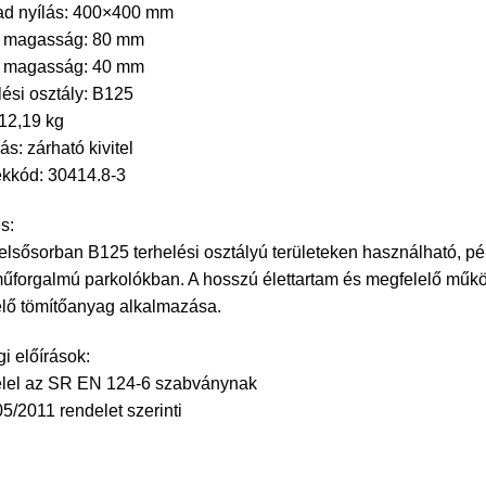
ad nyílás: 400×400 mm
ő magasság: 80 mm
ő magasság: 40 mm
lési osztály: B125
 12,19 kg
s: zárható kivitel
kkód: 30414.8-3
s:
 elsősorban B125 terhelési osztályú területeken használható, 
űforgalmú parkolókban. A hosszú élettartam és megfelelő műkö
lő tömítőanyag alkalmazása.
i előírások:
elel az SR EN 124-6 szabványnak
5/2011 rendelet szerinti