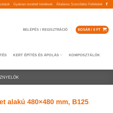
olatok
Gyakran ismételt kérdések
Általános Szerződési Feltételek
BELÉPÉS / REGISZTRÁCIÓ
KOSÁR /
0
FT
TÉS
KERT ÉPÍTÉS ÉS ÁPOLÁS
KOMPOSZTÁLÓK
ÍZNYELŐK
zet alakú 480×480 mm, B125