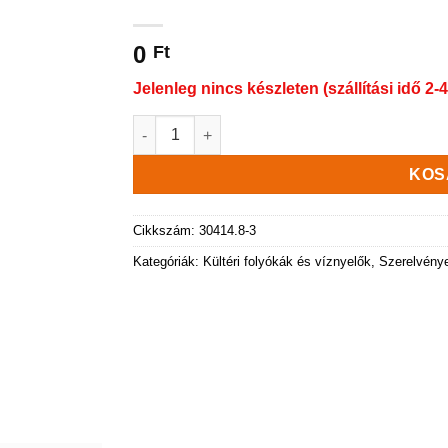
0
Ft
Jelenleg nincs készleten (szállítási idő 2-4
Rejtett aknafedél, négyzet alakú 480x480 mm,
KOS
Cikkszám:
30414.8-3
Kategóriák:
Kültéri folyókák és víznyelők
,
Szerelvény