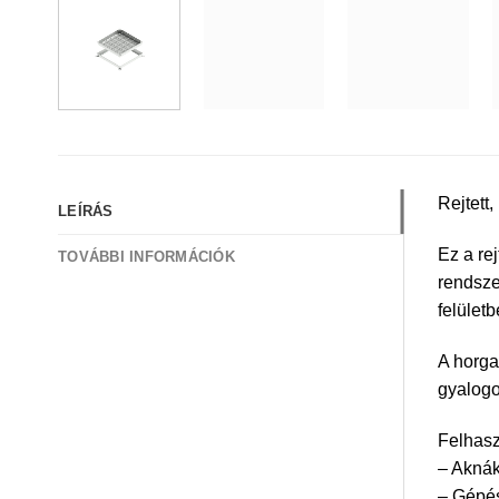
Rejtett
LEÍRÁS
Ez a re
TOVÁBBI INFORMÁCIÓK
rendsze
felületb
A horga
gyalogo
Felhasz
– Aknák
– Gépés