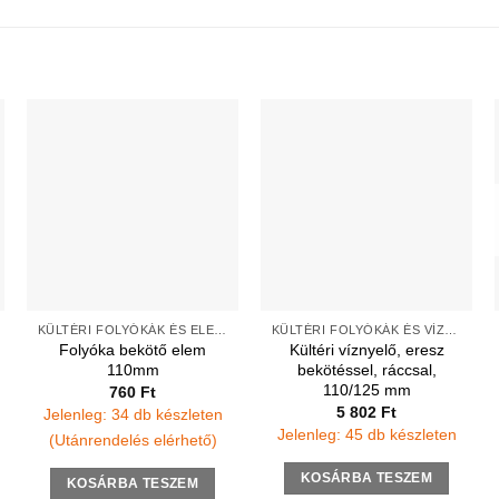
KÜLTÉRI FOLYÓKÁK ÉS ELEMEK
KÜLTÉRI FOLYÓKÁK ÉS VÍZNYELŐK
Folyóka bekötő elem
Kültéri víznyelő, eresz
110mm
bekötéssel, ráccsal,
110/125 mm
760
Ft
5 802
Ft
Jelenleg: 34 db készleten
Jelenleg: 45 db készleten
(Utánrendelés elérhető)
KOSÁRBA TESZEM
KOSÁRBA TESZEM