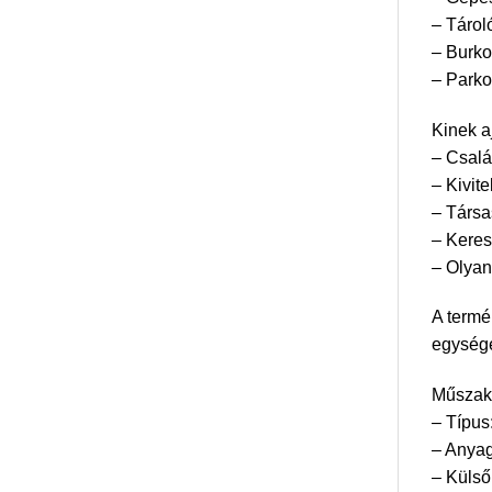
– Tárol
– Burko
– Parko
Kinek a
– Csalá
– Kivit
– Társa
– Keres
– Olyan
A termé
egysége
Műszaki
– Típus:
– Anyag
– Küls