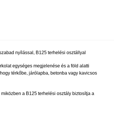
abad nyílással, B125 terhelési osztállyal
urkolat egységes megjelenése és a föld alatti
 hogy térkőbe, járólapba, betonba vagy kavicsos
, miközben a B125 terhelési osztály biztosítja a