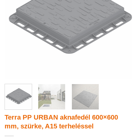
Terra PP URBAN aknafedél 600×600
mm, szürke, A15 terheléssel