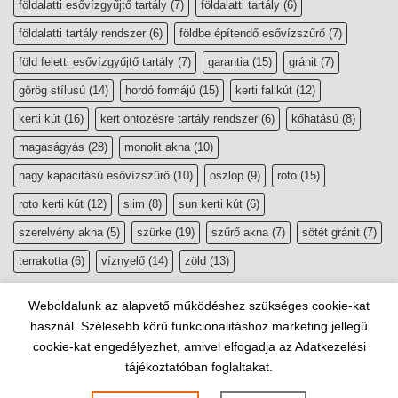
földalatti esővízgyűjtő tartály
(7)
földalatti tartály
(6)
földalatti tartály rendszer
(6)
földbe építendő esővízszűrő
(7)
föld feletti esővízgyűjtő tartály
(7)
garantia
(15)
gránit
(7)
görög stílusú
(14)
hordó formájú
(15)
kerti falikút
(12)
kerti kút
(16)
kert öntözésre tartály rendszer
(6)
kőhatású
(8)
magaságyás
(28)
monolit akna
(10)
nagy kapacitású esővízszűrő
(10)
oszlop
(9)
roto
(15)
roto kerti kút
(12)
slim
(8)
sun kerti kút
(6)
szerelvény akna
(5)
szürke
(19)
szűrő akna
(7)
sötét gránit
(7)
terrakotta
(6)
víznyelő
(14)
zöld
(13)
Weboldalunk az alapvető működéshez szükséges cookie-kat
használ. Szélesebb körű funkcionalitáshoz marketing jellegű
cookie-kat engedélyezhet, amivel elfogadja az Adatkezelési
tájékoztatóban foglaltakat.
Copyright 2026 ©
esővízgyűjtő, szikkasztó webáruház
|
Website by
Lindividu Webdesign