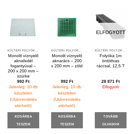
ELFOGYOTT
KÜLTÉRI FOLYÓKÁK ÉS VÍZNYELŐK
KÜLTÉRI FOLYÓKÁK ÉS VÍZNYELŐK
KÜLTÉRI FOLYÓKÁK ÉS ELEMEK
Monolit víznyelő
Monolit víznyelő
Folyóka 1m
aknafedél
aknarács – 200
öntöttvas
fogantyúval –
x 200 mm – zöld
ráccsal, 12,5 T
200 x 200 mm –
szürke
992
Ft
992
Ft
28 871
Ft
Jelenleg: 10 db
Jelenleg: 10 db
Elfogyott
készleten
készleten
(Utánrendelés
(Utánrendelés
elérhető)
elérhető)
KOSÁRBA
KOSÁRBA
TOVÁBB
TESZEM
TESZEM
OLVASOM