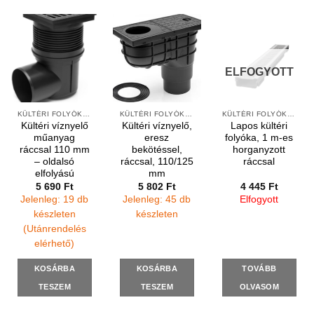
ELFOGYOTT
KÜLTÉRI FOLYÓKÁK ÉS VÍZNYELŐK
KÜLTÉRI FOLYÓKÁK ÉS VÍZNYELŐK
KÜLTÉRI FOLYÓKÁK ÉS ELEMEK
Kültéri víznyelő
Kültéri víznyelő,
Lapos kültéri
műanyag
eresz
folyóka, 1 m-es
ráccsal 110 mm
bekötéssel,
horganyzott
– oldalsó
ráccsal, 110/125
ráccsal
elfolyású
mm
5 690
Ft
5 802
Ft
4 445
Ft
Jelenleg: 19 db
Jelenleg: 45 db
Elfogyott
készleten
készleten
(Utánrendelés
elérhető)
KOSÁRBA
KOSÁRBA
TOVÁBB
TESZEM
TESZEM
OLVASOM