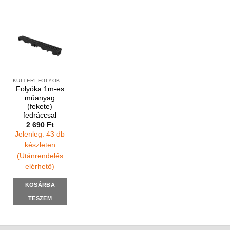
KÜLTÉRI FOLYÓKÁK ÉS ELEMEK
Folyóka 1m-es
műanyag
(fekete)
fedráccsal
2 690
Ft
Jelenleg: 43 db
készleten
(Utánrendelés
elérhető)
KOSÁRBA
TESZEM