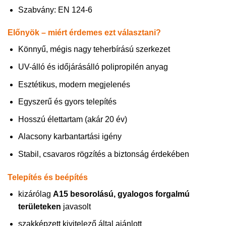
Szabvány: EN 124-6
Előnyök – miért érdemes ezt választani?
Könnyű, mégis nagy teherbírású szerkezet
UV-álló és időjárásálló polipropilén anyag
Esztétikus, modern megjelenés
Egyszerű és gyors telepítés
Hosszú élettartam (akár 20 év)
Alacsony karbantartási igény
Stabil, csavaros rögzítés a biztonság érdekében
Telepítés és beépítés
kizárólag
A15 besorolású, gyalogos forgalmú
területeken
javasolt
szakképzett kivitelező által ajánlott