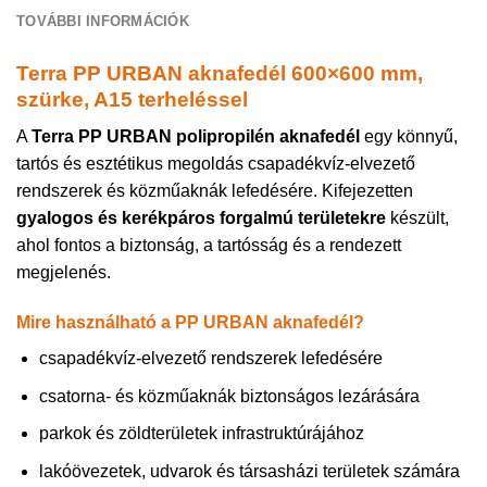
TOVÁBBI INFORMÁCIÓK
Terra PP URBAN aknafedél 600×600 mm,
szürke, A15 terheléssel
A
Terra PP URBAN polipropilén aknafedél
egy könnyű,
tartós és esztétikus megoldás csapadékvíz-elvezető
rendszerek és közműaknák lefedésére. Kifejezetten
gyalogos és kerékpáros forgalmú területekre
készült,
ahol fontos a biztonság, a tartósság és a rendezett
megjelenés.
Mire használható a PP URBAN aknafedél?
csapadékvíz-elvezető rendszerek lefedésére
csatorna- és közműaknák biztonságos lezárására
parkok és zöldterületek infrastruktúrájához
lakóövezetek, udvarok és társasházi területek számára