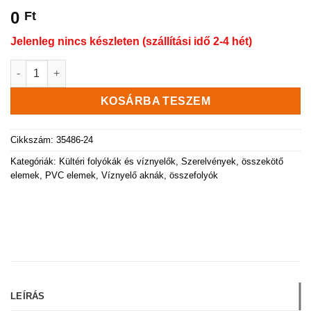
0
Ft
Jelenleg nincs készleten (szállítási idő 2-4 hét)
Terra PP URBAN aknafedél 600×600 mm, szürke, A15 terhelésse
KOSÁRBA TESZEM
Cikkszám:
35486-24
Kategóriák:
Kültéri folyókák és víznyelők
,
Szerelvények, összekötő
elemek, PVC elemek
,
Víznyelő aknák, összefolyók
LEÍRÁS