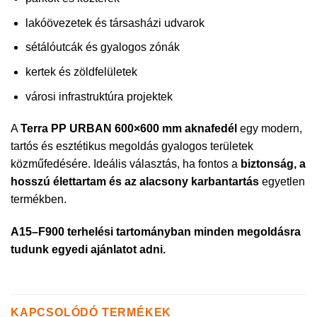
lakóövezetek és társasházi udvarok
sétálóutcák és gyalogos zónák
kertek és zöldfelületek
városi infrastruktúra projektek
A
Terra PP URBAN 600×600 mm aknafedél
egy modern,
tartós és esztétikus megoldás gyalogos területek
közműfedésére. Ideális választás, ha fontos a
biztonság, a
hosszú élettartam és az alacsony karbantartás
egyetlen
termékben.
A15–F900 terhelési tartományban minden megoldásra
tudunk egyedi ajánlatot adni.
KAPCSOLÓDÓ TERMÉKEK