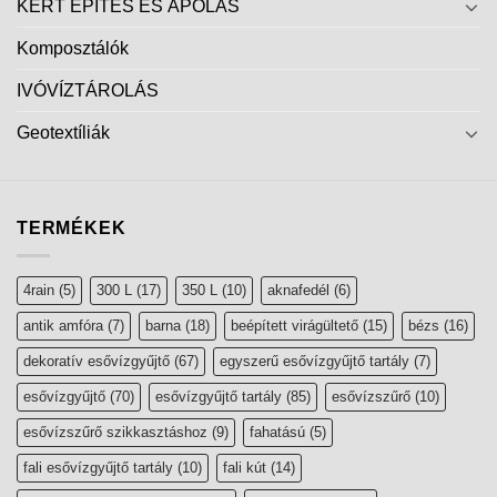
KERT ÉPÍTÉS ÉS ÁPOLÁS
Komposztálók
IVÓVÍZTÁROLÁS
Geotextíliák
TERMÉKEK
4rain
(5)
300 L
(17)
350 L
(10)
aknafedél
(6)
antik amfóra
(7)
barna
(18)
beépített virágültető
(15)
bézs
(16)
dekoratív esővízgyűjtő
(67)
egyszerű esővízgyűjtő tartály
(7)
esővízgyűjtő
(70)
esővízgyűjtő tartály
(85)
esővízszűrő
(10)
esővízszűrő szikkasztáshoz
(9)
fahatású
(5)
fali esővízgyűjtő tartály
(10)
fali kút
(14)