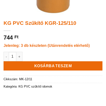
KG PVC Szűkítő KGR-125/110
744
Ft
Jelenleg: 3 db készleten (Utánrendelés elérhető)
KG PVC Szűkítő KGR-125/110 mennyiség
KOSÁRBA TESZEM
Cikkszám:
MK-12/11
Kategória:
KG PVC szűkítő idomok