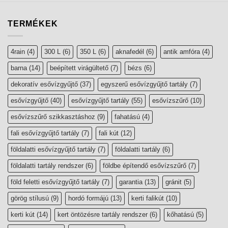
TERMÉKEK
4rain
(4)
300 L
(6)
350 L
(6)
aknafedél
(6)
antik amfóra
(4)
barna
(14)
beépített virágültető
(7)
bézs
(6)
dekoratív esővízgyűjtő
(37)
egyszerű esővízgyűjtő tartály
(7)
esővízgyűjtő
(40)
esővízgyűjtő tartály
(55)
esővízszűrő
(10)
esővízszűrő szikkasztáshoz
(9)
fahatású
(4)
fali esővízgyűjtő tartály
(7)
fali kút
(12)
földalatti esővízgyűjtő tartály
(7)
földalatti tartály
(6)
földalatti tartály rendszer
(6)
földbe építendő esővízszűrő
(7)
föld feletti esővízgyűjtő tartály
(7)
garantia
(13)
gránit
(5)
görög stílusú
(9)
hordó formájú
(13)
kerti falikút
(10)
kerti kút
(14)
kert öntözésre tartály rendszer
(6)
kőhatású
(5)