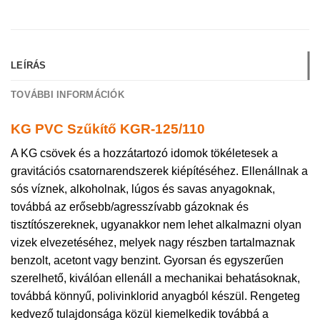
LEÍRÁS
TOVÁBBI INFORMÁCIÓK
KG PVC Szűkítő KGR-125/110
A KG csövek és a hozzátartozó idomok tökéletesek a
gravitációs csatornarendszerek kiépítéséhez. Ellenállnak a
sós víznek, alkoholnak, lúgos és savas anyagoknak,
továbbá az erősebb/agresszívabb gázoknak és
tisztítószereknek, ugyanakkor nem lehet alkalmazni olyan
vizek elvezetéséhez, melyek nagy részben tartalmaznak
benzolt, acetont vagy benzint. Gyorsan és egyszerűen
szerelhető, kiválóan ellenáll a mechanikai behatásoknak,
továbbá könnyű, polivinklorid anyagból készül. Rengeteg
kedvező tulajdonsága közül kiemelkedik továbbá a