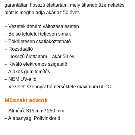
garantáltan hosszú élettartam, mely állandó üzemeltetés
alatt is meghaladja akár az 50 évet.
– Vezeték átmérő változása esetén
– Belső felületei teljesen simák
– Tökéletesen csatlakoztatható
– Rozsdaálló
– Hosszú élettartam – akár 50 év
– Kiváló elektromos szigetelő
– Ajakos gumitömítés
– NEM UV-álló
– Vezetett szennyív hőmérséklete maximum 60 °C
Műszaki adatok
– Átmérő: 315 mm / 250 mm
– Alapanyag: Polivinklorid