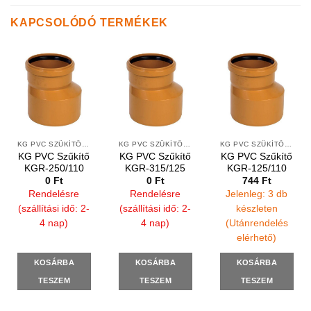
KAPCSOLÓDÓ TERMÉKEK
KG PVC SZŰKÍTŐ IDOMOK
KG PVC SZŰKÍTŐ IDOMOK
KG PVC SZŰKÍTŐ IDOMOK
KG PVC Szűkítő
KG PVC Szűkítő
KG PVC Szűkítő
KGR-250/110
KGR-315/125
KGR-125/110
0
Ft
0
Ft
744
Ft
Rendelésre
Rendelésre
Jelenleg: 3 db
(szállítási idő: 2-
(szállítási idő: 2-
készleten
4 nap)
4 nap)
(Utánrendelés
elérhető)
KOSÁRBA
KOSÁRBA
KOSÁRBA
TESZEM
TESZEM
TESZEM