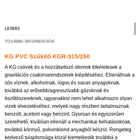
LEÍRÁS
TOVÁBBI INFORMÁCIÓK
KG PVC Szűkítő KGR-315/250
A KG csövek és a hozzátartozó idomok tökéletesek a
gravitációs csatornarendszerek kiépítéséhez. Ellenállnak a
sós víznek, alkoholnak, lúgos és savas anyagoknak,
továbbá az erősebb/agresszívabb gázoknak és
tisztítószereknek, ugyanakkor nem lehet alkalmazni olyan
vizek elvezetéséhez, melyek nagy részben tartalmaznak
benzolt, acetont vagy benzint. Gyorsan és egyszerűen
szerelhető, kiválóan ellenáll a mechanikai behatásoknak,
továbbá könnyű, polivinklorid anyagból készül. Rengeteg
kedvező tulajdonsága közül kiemelkedik továbbá a