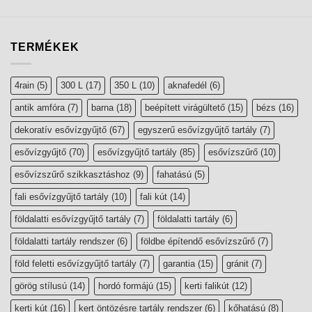
TERMÉKEK
4rain
(5)
300 L
(17)
350 L
(10)
aknafedél
(6)
antik amfóra
(7)
barna
(18)
beépített virágültető
(15)
bézs
(16)
dekoratív esővízgyűjtő
(67)
egyszerű esővízgyűjtő tartály
(7)
esővízgyűjtő
(70)
esővízgyűjtő tartály
(85)
esővízszűrő
(10)
esővízszűrő szikkasztáshoz
(9)
fahatású
(5)
fali esővízgyűjtő tartály
(10)
fali kút
(14)
földalatti esővízgyűjtő tartály
(7)
földalatti tartály
(6)
földalatti tartály rendszer
(6)
földbe építendő esővízszűrő
(7)
föld feletti esővízgyűjtő tartály
(7)
garantia
(15)
gránit
(7)
görög stílusú
(14)
hordó formájú
(15)
kerti falikút
(12)
kerti kút
(16)
kert öntözésre tartály rendszer
(6)
kőhatású
(8)