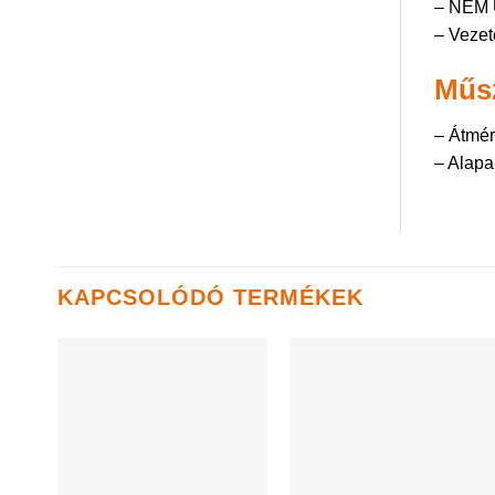
– NEM 
– Vezet
Műsz
– Átmé
– Alapa
KAPCSOLÓDÓ TERMÉKEK