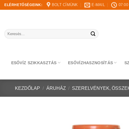
Skip
BOLT CÍMÜNK
E-MAIL
07:00
ELÉRHETŐSÉGEINK:
to
content
Keresés
a
következőre:
ESŐVÍZ SZIKKASZTÁS
ESŐVÍZHASZNOSÍTÁS
S
KEZDŐLAP
/
ÁRUHÁZ
/
SZERELVÉNYEK, ÖSSZE