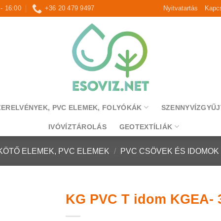
 - 16:00
+36 20 479 9497
Nyitvatartás
Kapcs
ZERELVÉNYEK, PVC ELEMEK, FOLYÓKÁK
SZENNYVÍZGYŰJ
IVÓVÍZTÁROLÁS
GEOTEXTÍLIÁK
KÖTŐ ELEMEK, PVC ELEMEK
/
PVC CSÖVEK ÉS IDOMOK
KG PVC T idom KGEA- 3