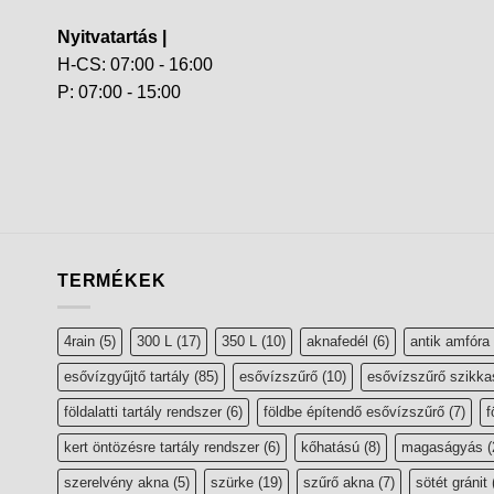
Nyitvatartás |
H-CS: 07:00 - 16:00
P: 07:00 - 15:00
TERMÉKEK
4rain
(5)
300 L
(17)
350 L
(10)
aknafedél
(6)
antik amfóra
esővízgyűjtő tartály
(85)
esővízszűrő
(10)
esővízszűrő szikka
földalatti tartály rendszer
(6)
földbe építendő esővízszűrő
(7)
f
kert öntözésre tartály rendszer
(6)
kőhatású
(8)
magaságyás
(
szerelvény akna
(5)
szürke
(19)
szűrő akna
(7)
sötét gránit