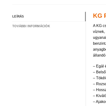
KG P
LEÍRÁS
A KG cs
TOVÁBBI INFORMÁCIÓK
víznek,
ugyanak
benzint
anyagbó
állandó
– Egál 
– Belső 
– Tökél
– Rozsd
– Hossz
– Kivál
– Ajako