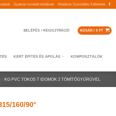
olatok
Gyakran ismételt kérdések
Általános Szerződési Feltételek
BELÉPÉS / REGISZTRÁCIÓ
KOSÁR /
0
FT
TÉS
KERT ÉPÍTÉS ÉS ÁPOLÁS
KOMPOSZTÁLÓK
/
KG PVC TOKOS T IDOMOK 2 TÖMÍTŐGYŰRŰVEL
15/160/90°