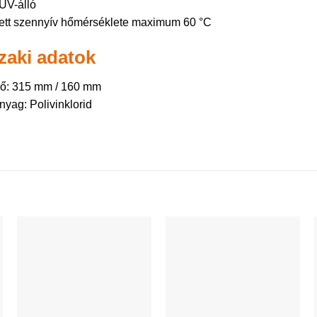
UV-álló
ett szennyív hőmérséklete maximum 60 °C
aki adatok
rő: 315 mm / 160 mm
nyag: Polivinklorid