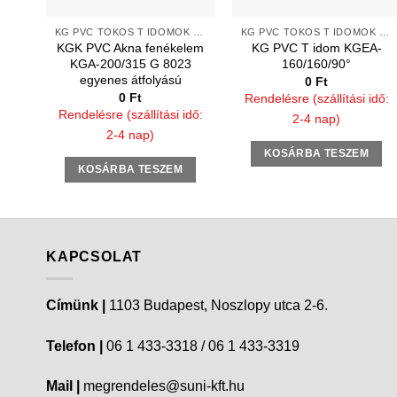
KG PVC TOKOS T IDOMOK 2 TÖMÍTŐGYŰRŰVEL
KG PVC TOKOS T IDOMOK 2 TÖMÍTŐGYŰRŰVEL
KGK PVC Akna fenékelem
KG PVC T idom KGEA-
KGA-200/315 G 8023
160/160/90°
egyenes átfolyású
0
Ft
0
Ft
Rendelésre (szállítási idő:
Rendelésre (szállítási idő:
2-4 nap)
2-4 nap)
KOSÁRBA TESZEM
KOSÁRBA TESZEM
KAPCSOLAT
Címünk |
1103 Budapest, Noszlopy utca 2-6.
Telefon |
06 1 433-3318 / 06 1 433-3319
Mail |
megrendeles@suni-kft.hu