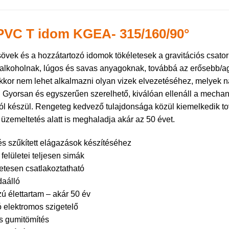
VC T idom KGEA- 315/160/90°
övek és a hozzátartozó idomok tökéletesek a gravitációs csator
 alkoholnak, lúgos és savas anyagoknak, továbbá az erősebb/ag
kor nem lehet alkalmazni olyan vizek elvezetéséhez, melyek n
. Gyorsan és egyszerűen szerelhető, kiválóan ellenáll a mechan
l készül. Rengeteg kedvező tulajdonsága közül kiemelkedik to
 üzemeltetés alatt is meghaladja akár az 50 évet.
és szűkített elágazások készítéséhez
felületei teljesen simák
etesen csatlakoztatható
aálló
ú élettartam – akár 50 év
ó elektromos szigetelő
s gumitömítés