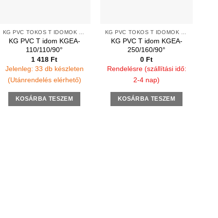
KG PVC TOKOS T IDOMOK 2 TÖMÍTŐGYŰRŰVEL
KG PVC TOKOS T IDOMOK 2 TÖMÍTŐGYŰRŰVEL
KG PVC T idom KGEA-
KG PVC T idom KGEA-
110/110/90°
250/160/90°
1 418
Ft
0
Ft
Jelenleg: 33 db készleten
Rendelésre (szállítási idő:
(Utánrendelés elérhető)
2-4 nap)
KOSÁRBA TESZEM
KOSÁRBA TESZEM