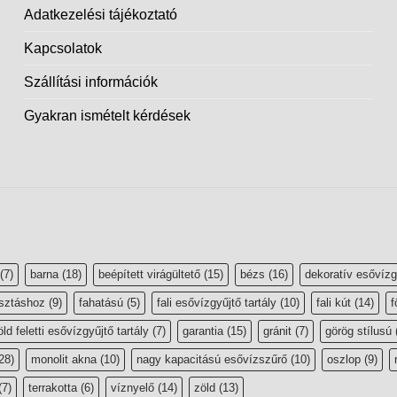
Adatkezelési tájékoztató
Kapcsolatok
Szállítási információk
Gyakran ismételt kérdések
(7)
barna
(18)
beépített virágültető
(15)
bézs
(16)
dekoratív esővízg
sztáshoz
(9)
fahatású
(5)
fali esővízgyűjtő tartály
(10)
fali kút
(14)
f
öld feletti esővízgyűjtő tartály
(7)
garantia
(15)
gránit
(7)
görög stílusú
28)
monolit akna
(10)
nagy kapacitású esővízszűrő
(10)
oszlop
(9)
(7)
terrakotta
(6)
víznyelő
(14)
zöld
(13)