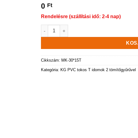
0
Ft
Rendelésre (szállítási idő: 2-4 nap)
KG PVC T idom KGEA- 315/160/90° mennyiség
KOS
Cikkszám:
MK-30*15T
Kategória:
KG PVC tokos T idomok 2 tömítőgyűrűvel