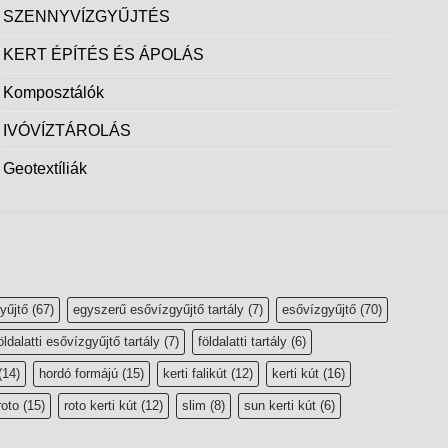
SZENNYVÍZGYŰJTÉS
KERT ÉPÍTÉS ÉS ÁPOLÁS
Komposztálók
IVÓVÍZTÁROLÁS
Geotextíliák
yűjtő
(67)
egyszerű esővízgyűjtő tartály
(7)
esővízgyűjtő
(70)
öldalatti esővízgyűjtő tartály
(7)
földalatti tartály
(6)
(14)
hordó formájú
(15)
kerti falikút
(12)
kerti kút
(16)
roto
(15)
roto kerti kút
(12)
slim
(8)
sun kerti kút
(6)