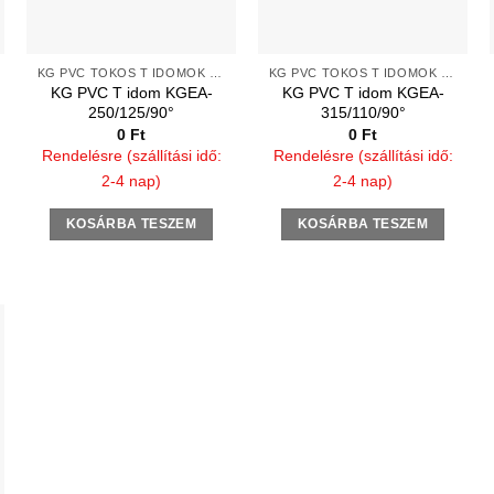
KG PVC TOKOS T IDOMOK 2 TÖMÍTŐGYŰRŰVEL
KG PVC TOKOS T IDOMOK 2 TÖMÍTŐGYŰRŰVEL
KG PVC T idom KGEA-
KG PVC T idom KGEA-
250/125/90°
315/110/90°
0
Ft
0
Ft
Rendelésre (szállítási idő:
Rendelésre (szállítási idő:
2-4 nap)
2-4 nap)
KOSÁRBA TESZEM
KOSÁRBA TESZEM