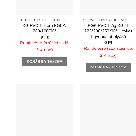
KG PVC TOKOS T IDOMOK 2 TÖMÍTŐGYŰRŰVEL
KG PVC TOKOS T IDOMOK 2 TÖMÍTŐGYŰRŰVEL
KG PVC T idom KGEA-
KGK PVC T ág KGET
200/160/90°
125*200*250*90° 1 tokos
Egyenes átfolyású
0
Ft
0
Ft
Rendelésre (szállítási idő:
Rendelésre (szállítási idő:
2-4 nap)
2-4 nap)
KOSÁRBA TESZEM
KOSÁRBA TESZEM