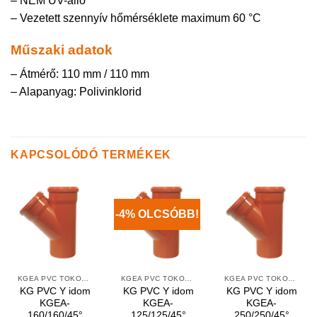
– NEM UV-álló
– Vezetett szennyív hőmérséklete maximum 60 °C
Műszaki adatok
– Átmérő: 110 mm / 110 mm
– Alapanyag: Polivinklorid
KAPCSOLÓDÓ TERMÉKEK
-4% OLCSÓBB!
KGEA PVC TOKOS Y IDOMOK
KGEA PVC TOKOS Y IDOMOK
KGEA PVC TOKOS Y IDOMOK
KG PVC Y idom
KG PVC Y idom
KG PVC Y idom
KGEA-
KGEA-
KGEA-
160/160/45°
125/125/45°
250/250/45°