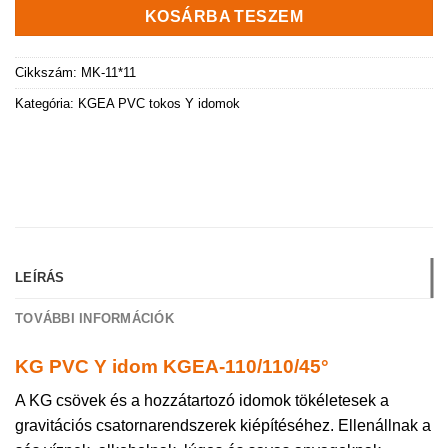
KOSÁRBA TESZEM
Cikkszám:
MK-11*11
Kategória:
KGEA PVC tokos Y idomok
LEÍRÁS
TOVÁBBI INFORMÁCIÓK
KG PVC Y idom KGEA-110/110/45°
A KG csövek és a hozzátartozó idomok tökéletesek a
gravitációs csatornarendszerek kiépítéséhez. Ellenállnak a