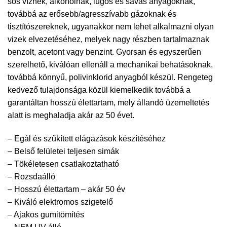
sós víznek, alkoholnak, lúgos és savas anyagoknak,
továbbá az erősebb/agresszívabb gázoknak és
tisztítószereknek, ugyanakkor nem lehet alkalmazni olyan
vizek elvezetéséhez, melyek nagy részben tartalmaznak
benzolt, acetont vagy benzint. Gyorsan és egyszerűen
szerelhető, kiválóan ellenáll a mechanikai behatásoknak,
továbbá könnyű, polivinklorid anyagból készül. Rengeteg
kedvező tulajdonsága közül kiemelkedik továbbá a
garantáltan hosszú élettartam, mely állandó üzemeltetés
alatt is meghaladja akár az 50 évet.
– Egál és szűkített elágazások készítéséhez
– Belső felületei teljesen simák
– Tökéletesen csatlakoztatható
– Rozsdaálló
– Hosszú élettartam – akár 50 év
– Kiváló elektromos szigetelő
– Ajakos gumitömítés