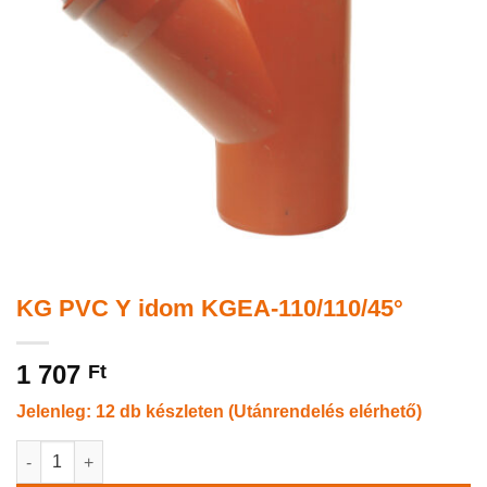
KG PVC Y idom KGEA-110/110/45°
1 707
Ft
Jelenleg: 12 db készleten (Utánrendelés elérhető)
KG PVC Y idom KGEA-110/110/45° mennyiség