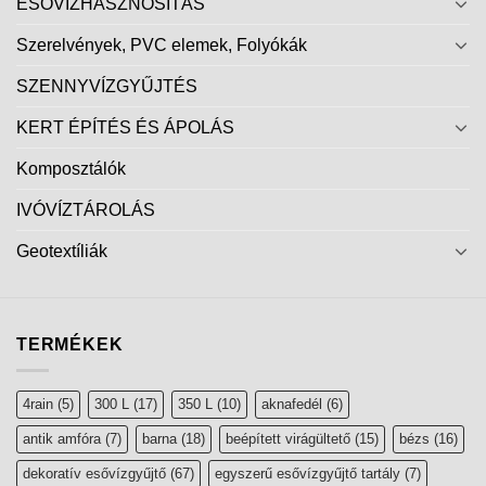
ESŐVÍZHASZNOSÍTÁS
Szerelvények, PVC elemek, Folyókák
SZENNYVÍZGYŰJTÉS
KERT ÉPÍTÉS ÉS ÁPOLÁS
Komposztálók
IVÓVÍZTÁROLÁS
Geotextíliák
TERMÉKEK
4rain
(5)
300 L
(17)
350 L
(10)
aknafedél
(6)
antik amfóra
(7)
barna
(18)
beépített virágültető
(15)
bézs
(16)
dekoratív esővízgyűjtő
(67)
egyszerű esővízgyűjtő tartály
(7)