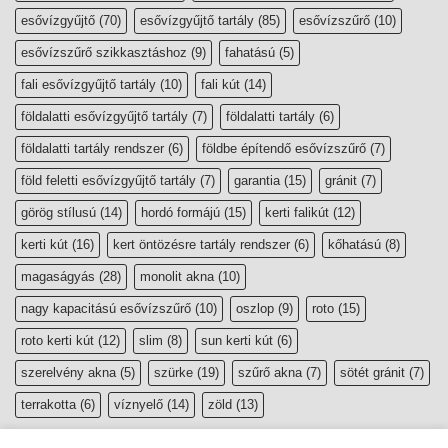
esővízgyűjtő
(70)
esővízgyűjtő tartály
(85)
esővízszűrő
(10)
esővízszűrő szikkasztáshoz
(9)
fahatású
(5)
fali esővízgyűjtő tartály
(10)
fali kút
(14)
földalatti esővízgyűjtő tartály
(7)
földalatti tartály
(6)
földalatti tartály rendszer
(6)
földbe építendő esővízszűrő
(7)
föld feletti esővízgyűjtő tartály
(7)
garantia
(15)
gránit
(7)
görög stílusú
(14)
hordó formájú
(15)
kerti falikút
(12)
kerti kút
(16)
kert öntözésre tartály rendszer
(6)
kőhatású
(8)
magaságyás
(28)
monolit akna
(10)
nagy kapacitású esővízszűrő
(10)
oszlop
(9)
roto
(15)
roto kerti kút
(12)
slim
(8)
sun kerti kút
(6)
szerelvény akna
(5)
szürke
(19)
szűrő akna
(7)
sötét gránit
(7)
terrakotta
(6)
víznyelő
(14)
zöld
(13)