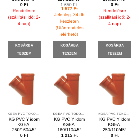
0
Ft
1 650
Ft
0
Ft
Original
Current
1 577
Ft
Rendelésre
Rendelésre
price
price
Jelenleg: 34 db
was:
is:
(szállítási idő: 2-
(szállítási idő: 2-
1
1
készleten
4 nap)
4 nap)
650 Ft.
577 Ft.
(Utánrendelés
elérhető)
KOSÁRBA
KOSÁRBA
KOSÁRBA
TESZEM
TESZEM
TESZEM
KGEA PVC TOKOS Y IDOMOK
KGEA PVC TOKOS Y IDOMOK
KGEA PVC TOKOS Y IDOMOK
KG PVC Y idom
KG PVC Y idom
KG PVC Y idom
KGEA-
KGEA-
KGEA-
250/160/45°
160/110/45°
250/110/45°
0
Ft
1 215
Ft
0
Ft