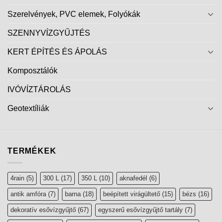
Szerelvények, PVC elemek, Folyókák
SZENNYVÍZGYŰJTÉS
KERT ÉPÍTÉS ÉS ÁPOLÁS
Komposztálók
IVÓVÍZTÁROLÁS
Geotextíliák
TERMÉKEK
4rain
(5)
300 L
(17)
350 L
(10)
aknafedél
(6)
antik amfóra
(7)
barna
(18)
beépített virágültető
(15)
bézs
(16)
dekoratív esővízgyűjtő
(67)
egyszerű esővízgyűjtő tartály
(7)