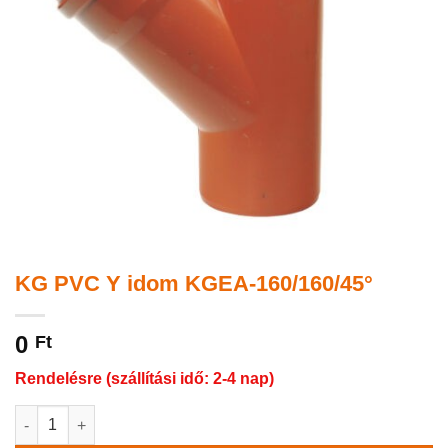
KG PVC Y idom KGEA-160/160/45°
0
Ft
Rendelésre (szállítási idő: 2-4 nap)
KG PVC Y idom KGEA-160/160/45° mennyiség