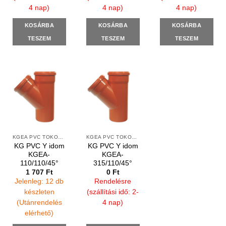
4 nap)
4 nap)
4 nap)
KOSÁRBA
KOSÁRBA
KOSÁRBA
TESZEM
TESZEM
TESZEM
KGEA PVC TOKOS Y IDOMOK
KGEA PVC TOKOS Y IDOMOK
KG PVC Y idom
KG PVC Y idom
KGEA-
KGEA-
110/110/45°
315/110/45°
1 707
Ft
0
Ft
Jelenleg: 12 db
Rendelésre
készleten
(szállítási idő: 2-
(Utánrendelés
4 nap)
elérhető)