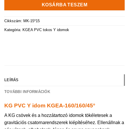
KOSÁRBA TESZEM
Cikkszám:
MK-15*15
Kategória:
KGEA PVC tokos Y idomok
LEÍRÁS
TOVÁBBI INFORMÁCIÓK
KG PVC Y idom KGEA-160/160/45°
A KG csövek és a hozzátartozó idomok tökéletesek a
gravitációs csatornarendszerek kiépítéséhez. Ellenállnak a