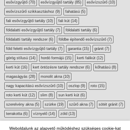
esővízgyűjtő
(70)
esővízgyűjtő tartály
(85)
esővízszűrő
(10)
esővízszűrő szikkasztáshoz
(9)
fahatású
(5)
fali esővízgyűjtő tartály
(10)
fali kút
(14)
földalatti esővízgyűjtő tartály
(7)
földalatti tartály
(6)
földalatti tartály rendszer
(6)
földbe építendő esővízszűrő
(7)
föld feletti esővízgyűjtő tartály
(7)
garantia
(15)
gránit
(7)
görög stílusú
(14)
hordó formájú
(15)
kerti falikút
(12)
kerti kút
(16)
kert öntözésre tartály rendszer
(6)
kőhatású
(8)
magaságyás
(28)
monolit akna
(10)
nagy kapacitású esővízszűrő
(10)
oszlop
(9)
roto
(15)
roto kerti kút
(12)
slim
(8)
sun kerti kút
(6)
szerelvény akna
(5)
szürke
(19)
szűrő akna
(7)
sötét gránit
(7)
terrakotta
(6)
víznyelő
(14)
zöld
(13)
Weboldalunk az alapvető működéshez szükséges cookie-kat