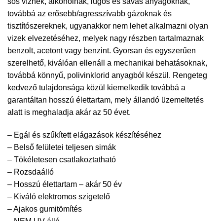
sós víznek, alkoholnak, lúgos és savas anyagoknak,
továbbá az erősebb/agresszívabb gázoknak és
tisztítószereknek, ugyanakkor nem lehet alkalmazni olyan
vizek elvezetéséhez, melyek nagy részben tartalmaznak
benzolt, acetont vagy benzint. Gyorsan és egyszerűen
szerelhető, kiválóan ellenáll a mechanikai behatásoknak,
továbbá könnyű, polivinklorid anyagból készül. Rengeteg
kedvező tulajdonsága közül kiemelkedik továbbá a
garantáltan hosszú élettartam, mely állandó üzemeltetés
alatt is meghaladja akár az 50 évet.
– Egál és szűkített elágazások készítéséhez
– Belső felületei teljesen simák
– Tökéletesen csatlakoztatható
– Rozsdaálló
– Hosszú élettartam – akár 50 év
– Kiváló elektromos szigetelő
– Ajakos gumitömítés