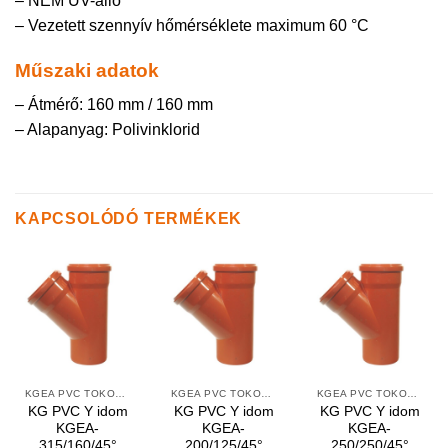
– NEM UV-álló
– Vezetett szennyív hőmérséklete maximum 60 °C
Műszaki adatok
– Átmérő: 160 mm / 160 mm
– Alapanyag: Polivinklorid
KAPCSOLÓDÓ TERMÉKEK
KGEA PVC TOKOS Y IDOMOK
KGEA PVC TOKOS Y IDOMOK
KGEA PVC TOKOS Y IDOMOK
KG PVC Y idom
KG PVC Y idom
KG PVC Y idom
KGEA-
KGEA-
KGEA-
315/160/45°
200/125/45°
250/250/45°