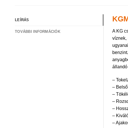
KGM
LEÍRÁS
A KG cs
TOVÁBBI INFORMÁCIÓK
víznek,
ugyanak
benzint
anyagbó
állandó
– Tokel
– Belső 
– Tökél
– Rozsd
– Hossz
– Kivál
– Ajako