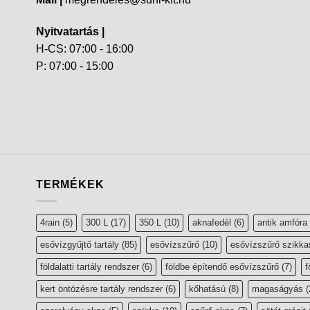
Nyitvatartás |
H-CS: 07:00 - 16:00
P: 07:00 - 15:00
TERMÉKEK
4rain
(5)
300 L
(17)
350 L
(10)
aknafedél
(6)
antik amfóra
esővízgyűjtő tartály
(85)
esővízszűrő
(10)
esővízszűrő szikka
földalatti tartály rendszer
(6)
földbe építendő esővízszűrő
(7)
f
kert öntözésre tartály rendszer
(6)
kőhatású
(8)
magaságyás
(