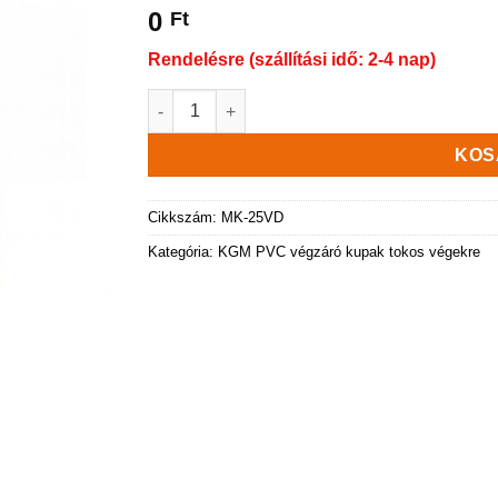
0
Ft
Rendelésre (szállítási idő: 2-4 nap)
KGM PVC Végdugó KGM-250 mennyiség
KOS
Cikkszám:
MK-25VD
Kategória:
KGM PVC végzáró kupak tokos végekre