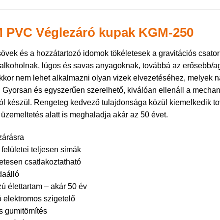
 PVC Véglezáró kupak KGM-250
övek és a hozzátartozó idomok tökéletesek a gravitációs csator
 alkoholnak, lúgos és savas anyagoknak, továbbá az erősebb/ag
kor nem lehet alkalmazni olyan vizek elvezetéséhez, melyek n
. Gyorsan és egyszerűen szerelhető, kiválóan ellenáll a mechan
l készül. Rengeteg kedvező tulajdonsága közül kiemelkedik to
 üzemeltetés alatt is meghaladja akár az 50 évet.
zárásra
felületei teljesen simák
etesen csatlakoztatható
aálló
ú élettartam – akár 50 év
ó elektromos szigetelő
s gumitömítés