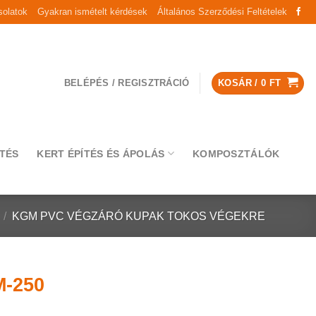
olatok
Gyakran ismételt kérdések
Általános Szerződési Feltételek
BELÉPÉS / REGISZTRÁCIÓ
KOSÁR /
0
FT
TÉS
KERT ÉPÍTÉS ÉS ÁPOLÁS
KOMPOSZTÁLÓK
/
KGM PVC VÉGZÁRÓ KUPAK TOKOS VÉGEKRE
-250