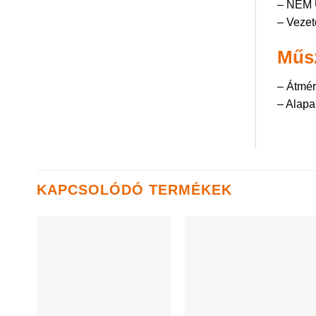
– NEM 
– Vezet
Műsz
– Átmé
– Alapa
KAPCSOLÓDÓ TERMÉKEK