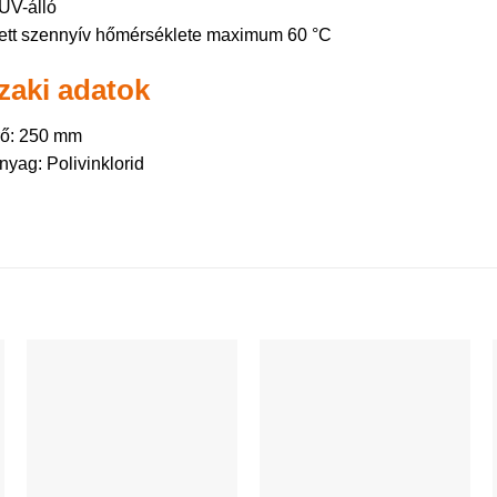
UV-álló
ett szennyív hőmérséklete maximum 60 °C
aki adatok
rő: 250 mm
nyag: Polivinklorid