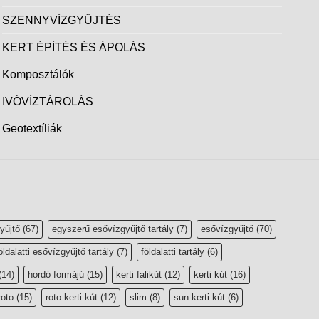
SZENNYVÍZGYŰJTÉS
KERT ÉPÍTÉS ÉS ÁPOLÁS
Komposztálók
IVÓVÍZTÁROLÁS
Geotextíliák
yűjtő
(67)
egyszerű esővízgyűjtő tartály
(7)
esővízgyűjtő
(70)
öldalatti esővízgyűjtő tartály
(7)
földalatti tartály
(6)
(14)
hordó formájú
(15)
kerti falikút
(12)
kerti kút
(16)
roto
(15)
roto kerti kút
(12)
slim
(8)
sun kerti kút
(6)