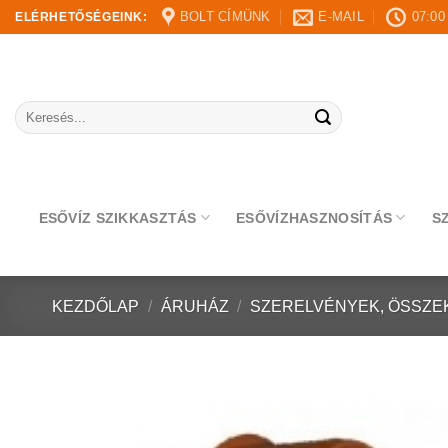
Skip
BOLT CÍMÜNK
E-MAIL
07:00
ELÉRHETŐSÉGEINK:
to
content
Keresés
a
következőre:
ESŐVÍZ SZIKKASZTÁS
ESŐVÍZHASZNOSÍTÁS
S
KEZDŐLAP
/
ÁRUHÁZ
/
SZERELVÉNYEK, ÖSSZE