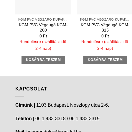
KGM PVC VÉGZÁRÓ KUPAK TOKOS VÉGEKRE
KGM PVC VÉGZÁRÓ KUPAK TOKOS VÉGEKRE
KGM PVC Végdugó KGM-
KGM PVC Végdugó KGM-
200
315
0
Ft
0
Ft
Rendelésre (szállítási idő:
Rendelésre (szállítási idő:
2-4 nap)
2-4 nap)
KOSÁRBA TESZEM
KOSÁRBA TESZEM
KAPCSOLAT
Címünk |
1103 Budapest, Noszlopy utca 2-6.
Telefon |
06 1 433-3318 / 06 1 433-3319
Mail |
megrendeles@suni-kft.hu