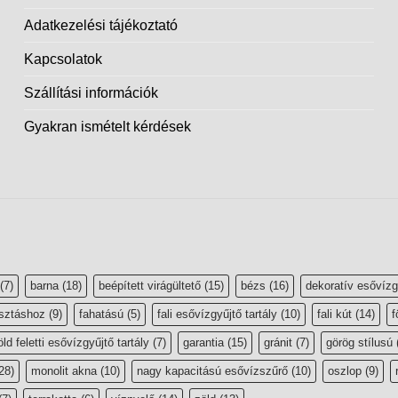
Adatkezelési tájékoztató
Kapcsolatok
Szállítási információk
Gyakran ismételt kérdések
(7)
barna
(18)
beépített virágültető
(15)
bézs
(16)
dekoratív esővízg
sztáshoz
(9)
fahatású
(5)
fali esővízgyűjtő tartály
(10)
fali kút
(14)
f
öld feletti esővízgyűjtő tartály
(7)
garantia
(15)
gránit
(7)
görög stílusú
28)
monolit akna
(10)
nagy kapacitású esővízszűrő
(10)
oszlop
(9)