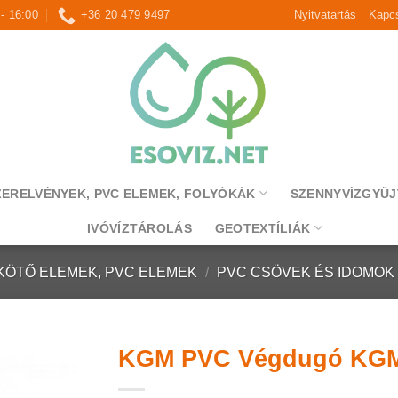
 - 16:00
+36 20 479 9497
Nyitvatartás
Kapcs
ZERELVÉNYEK, PVC ELEMEK, FOLYÓKÁK
SZENNYVÍZGYŰJ
IVÓVÍZTÁROLÁS
GEOTEXTÍLIÁK
KÖTŐ ELEMEK, PVC ELEMEK
/
PVC CSÖVEK ÉS IDOMOK
KGM PVC Végdugó KGM