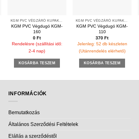
KGM PVC VÉGZÁRÓ KUPAK TOKOS VÉGEKRE
KGM PVC VÉGZÁRÓ KUPAK TOKOS VÉGEKRE
KGM PVC Végdugó KGM-
KGM PVC Végdugó KGM-
160
110
0
Ft
370
Ft
Rendelésre (szállítási idő:
Jelenleg: 52 db készleten
2-4 nap)
(Utánrendelés elérhető)
KOSÁRBA TESZEM
KOSÁRBA TESZEM
INFORMÁCIÓK
Bemutatkozás
Általános Szerződési Feltételek
Elállás a szerződéstől