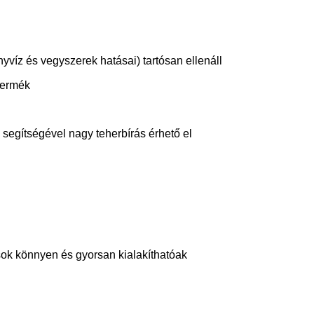
víz és vegyszerek hatásai) tartósan ellenáll
termék
egítségével nagy teherbírás érhető el
sok könnyen és gyorsan kialakíthatóak