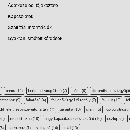
Adatkezelési tájékoztató
Kapcsolatok
Szállítási információk
Gyakran ismételt kérdések
)
barna
(14)
beépített virágültető
(7)
bézs
(6)
dekoratív esővízgyűjtő
sztáshoz
(9)
fahatású
(4)
fali esővízgyűjtő tartály
(7)
fali kút
(12)
fö
öld feletti esővízgyűjtő tartály
(7)
garantia
(13)
gránit
(5)
görög stílusú
25)
monolit akna
(10)
nagy kapacitású esővízszűrő
(10)
oszlop
(5)
(6)
terrakotta
(1)
víznyelő
(14)
zöld
(10)