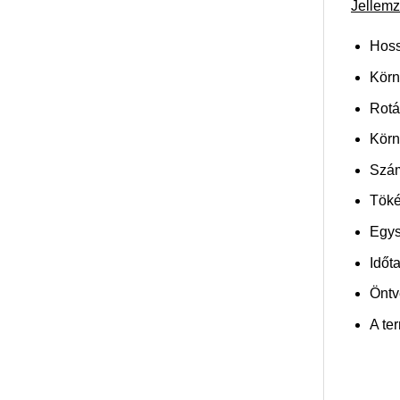
Jellemz
Hoss
Körn
Rotá
Körn
Szám
Töké
Egys
Időt
Öntv
A te