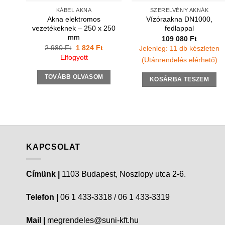
KÁBEL AKNA
SZERELVÉNY AKNÁK
Akna elektromos
Vízóraakna DN1000,
vezetékeknek – 250 x 250
fedlappal
mm
109 080
Ft
Original
Current
2 980
Ft
1 824
Ft
Jelenleg: 11 db készleten
price
price
Elfogyott
(Utánrendelés elérhető)
was:
is:
2
1
980 Ft.
824 Ft.
TOVÁBB OLVASOM
KOSÁRBA TESZEM
KAPCSOLAT
Címünk |
1103 Budapest, Noszlopy utca 2-6.
Telefon |
06 1 433-3318 / 06 1 433-3319
Mail |
megrendeles@suni-kft.hu