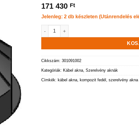
171 430
Ft
Jelenleg: 2 db készleten (Utánrendelés el
Kábelakna DN 1000 - 0,85 m fedlappal mennyi
KOS
Cikkszám:
301091002
Kategóriák:
Kábel akna
,
Szerelvény aknák
Címkék:
kábel akna
,
kompozit fedél
,
szerelvény akna