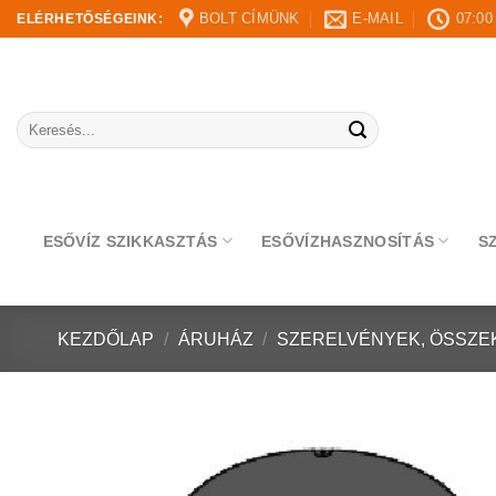
Skip
BOLT CÍMÜNK
E-MAIL
07:00
ELÉRHETŐSÉGEINK:
to
content
Keresés
a
következőre:
ESŐVÍZ SZIKKASZTÁS
ESŐVÍZHASZNOSÍTÁS
S
KEZDŐLAP
/
ÁRUHÁZ
/
SZERELVÉNYEK, ÖSSZE