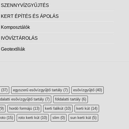
SZENNYVÍZGYŰJTÉS
KERT ÉPÍTÉS ÉS ÁPOLÁS
Komposztálók
IVÓVÍZTÁROLÁS
Geotextíliák
(37)
egyszerű esővízgyűjtő tartály
(7)
esővízgyűjtő
(40)
ldalatti esővízgyűjtő tartály
(7)
földalatti tartály
(6)
(9)
hordó formájú
(13)
kerti falikút
(10)
kerti kút
(14)
roto
(15)
roto kerti kút
(10)
slim
(0)
sun kerti kút
(5)