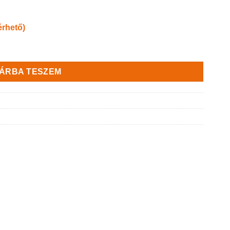
érhető)
ség
ÁRBA TESZEM