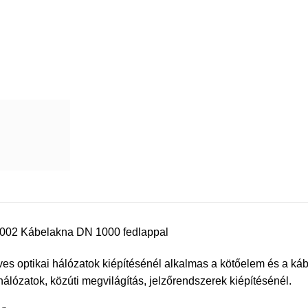
002 Kábelakna DN 1000 fedlappal
es optikai hálózatok kiépítésénél alkalmas a kötőelem és a káb
 hálózatok, közúti megvilágítás, jelzőrendszerek kiépítésénél.