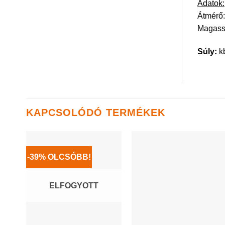
Adatok:
Átmérő
Magass
Súly:
kb
KAPCSOLÓDÓ TERMÉKEK
-39% OLCSÓBB!
ELFOGYOTT