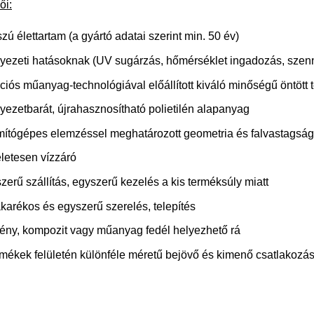
ői:
zú élettartam (a gyártó adatai szerint min. 50 év)
yezeti hatásoknak (UV sugárzás, hőmérséklet ingadozás, szenny
ciós műanyag-technológiával előállított kiváló minőségű öntött 
yezetbarát, újrahasznosítható polietilén alapanyag
ítógépes elemzéssel meghatározott geometria és falvastagság s
letesen vízzáró
zerű szállítás, egyszerű kezelés a kis terméksúly miatt
akarékos és egyszerű szerelés, telepítés
ény, kompozit vagy műanyag fedél helyezhető rá
rmékek felületén különféle méretű bejövő és kimenő csatlakozá