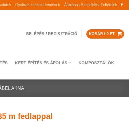
olatok
Gyakran ismételt kérdések
Általános Szerződési Feltételek
BELÉPÉS / REGISZTRÁCIÓ
KOSÁR /
0
FT
TÉS
KERT ÉPÍTÉS ÉS ÁPOLÁS
KOMPOSZTÁLÓK
ÁBEL AKNA
85 m fedlappal