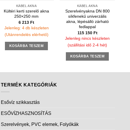
KÁBEL AKNA
KÁBEL AKNA
Kültéri kerti szerelő akna
Szerelvényakna DN 800
250×250 mm
síkfenekű univerzális
akna, lépésálló zárható
6 213
Ft
fedlappal
Jelenleg: 4 db készleten
115 150
Ft
(Utánrendelés elérhető)
Jelenleg nincs készleten
(szállítási idő 2-4 hét)
KOSÁRBA TESZEM
KOSÁRBA TESZEM
TERMÉK KATEGÓRIÁK
Esővíz szikkasztás
ESŐVÍZHASZNOSÍTÁS
Szerelvények, PVC elemek, Folyókák