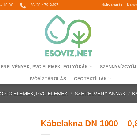
 - 16:00
+36 20 479 9497
Nyitvatartás
Kapcs
ZERELVÉNYEK, PVC ELEMEK, FOLYÓKÁK
SZENNYVÍZGYŰJ
IVÓVÍZTÁROLÁS
GEOTEXTÍLIÁK
KÖTŐ ELEMEK, PVC ELEMEK
/
SZERELVÉNY AKNÁK
/
K
Kábelakna DN 1000 – 0,