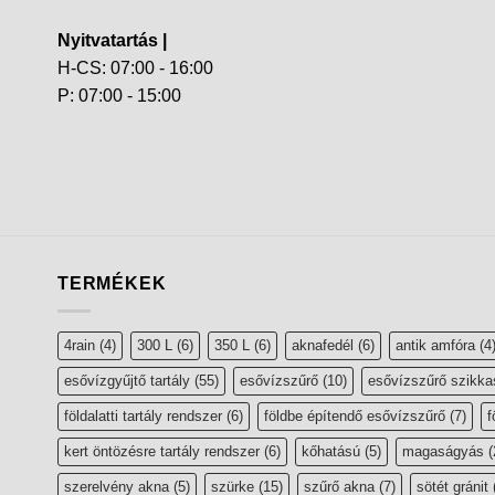
Nyitvatartás |
H-CS: 07:00 - 16:00
P: 07:00 - 15:00
TERMÉKEK
4rain
(4)
300 L
(6)
350 L
(6)
aknafedél
(6)
antik amfóra
(4
esővízgyűjtő tartály
(55)
esővízszűrő
(10)
esővízszűrő szikka
földalatti tartály rendszer
(6)
földbe építendő esővízszűrő
(7)
f
kert öntözésre tartály rendszer
(6)
kőhatású
(5)
magaságyás
(
szerelvény akna
(5)
szürke
(15)
szűrő akna
(7)
sötét gránit