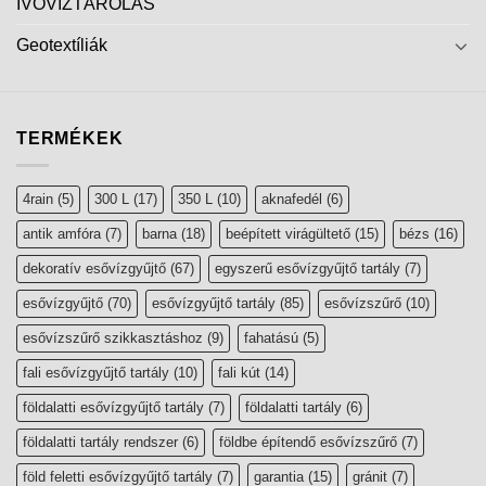
IVÓVÍZTÁROLÁS
Geotextíliák
TERMÉKEK
4rain
(5)
300 L
(17)
350 L
(10)
aknafedél
(6)
antik amfóra
(7)
barna
(18)
beépített virágültető
(15)
bézs
(16)
dekoratív esővízgyűjtő
(67)
egyszerű esővízgyűjtő tartály
(7)
esővízgyűjtő
(70)
esővízgyűjtő tartály
(85)
esővízszűrő
(10)
esővízszűrő szikkasztáshoz
(9)
fahatású
(5)
fali esővízgyűjtő tartály
(10)
fali kút
(14)
földalatti esővízgyűjtő tartály
(7)
földalatti tartály
(6)
földalatti tartály rendszer
(6)
földbe építendő esővízszűrő
(7)
föld feletti esővízgyűjtő tartály
(7)
garantia
(15)
gránit
(7)