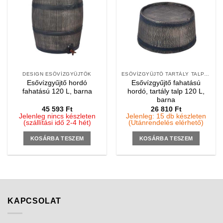
DESIGN ESŐVÍZGYŰJTŐK
ESŐVÍZGYŰJTŐ TARTÁLY TALPAK
Esővízgyűjtő hordó
Esővízgyűjtő fahatású
fahatású 120 L, barna
hordó, tartály talp 120 L,
barna
45 593
Ft
26 810
Ft
Jelenleg nincs készleten
Jelenleg: 15 db készleten
(szállítási idő 2-4 hét)
(Utánrendelés elérhető)
KOSÁRBA TESZEM
KOSÁRBA TESZEM
KAPCSOLAT