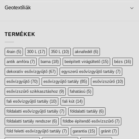
Geotextíliák
TERMÉKEK
4rain
(5)
300 L
(17)
350 L
(10)
aknafedél
(6)
antik amfóra
(7)
barna
(18)
beépített virágültető
(15)
bézs
(16)
dekoratív esővízgyűjtő
(67)
egyszerű esővízgyűjtő tartály
(7)
esővízgyűjtő
(70)
esővízgyűjtő tartály
(85)
esővízszűrő
(10)
esővízszűrő szikkasztáshoz
(9)
fahatású
(5)
fali esővízgyűjtő tartály
(10)
fali kút
(14)
földalatti esővízgyűjtő tartály
(7)
földalatti tartály
(6)
földalatti tartály rendszer
(6)
földbe építendő esővízszűrő
(7)
föld feletti esővízgyűjtő tartály
(7)
garantia
(15)
gránit
(7)