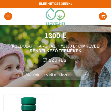
Skip
ELÉRHETŐSÉGEINK:
to
content
1300 L
KEZDŐLAP
/
ÁRUHÁZ
/
“1300 L” CÍMKÉVEL
RENDELKEZŐ TERMÉKEK
SZŰRÉS