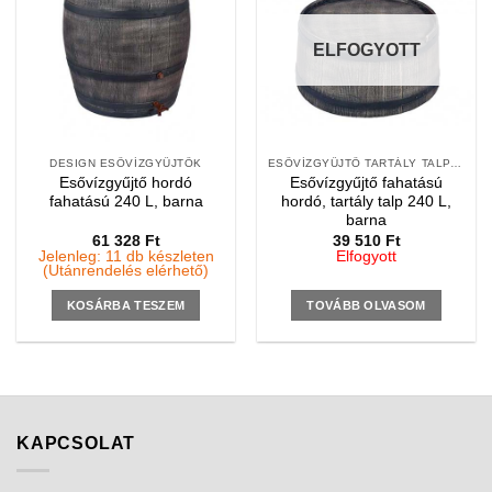
ELFOGYOTT
DESIGN ESŐVÍZGYŰJTŐK
ESŐVÍZGYŰJTŐ TARTÁLY TALPAK
Esővízgyűjtő hordó
Esővízgyűjtő fahatású
fahatású 240 L, barna
hordó, tartály talp 240 L,
barna
61 328
Ft
39 510
Ft
Jelenleg: 11 db készleten
Elfogyott
(Utánrendelés elérhető)
KOSÁRBA TESZEM
TOVÁBB OLVASOM
KAPCSOLAT