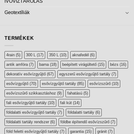
IVÓVÍZTÁROLÁS
Geotextíliák
TERMÉKEK
4rain
(5)
300 L
(17)
350 L
(10)
aknafedél
(6)
antik amfóra
(7)
barna
(18)
beépített virágültető
(15)
bézs
(16)
dekoratív esővízgyűjtő
(67)
egyszerű esővízgyűjtő tartály
(7)
esővízgyűjtő
(70)
esővízgyűjtő tartály
(85)
esővízszűrő
(10)
esővízszűrő szikkasztáshoz
(9)
fahatású
(5)
fali esővízgyűjtő tartály
(10)
fali kút
(14)
földalatti esővízgyűjtő tartály
(7)
földalatti tartály
(6)
földalatti tartály rendszer
(6)
földbe építendő esővízszűrő
(7)
föld feletti esővízgyűjtő tartály
(7)
garantia
(15)
gránit
(7)